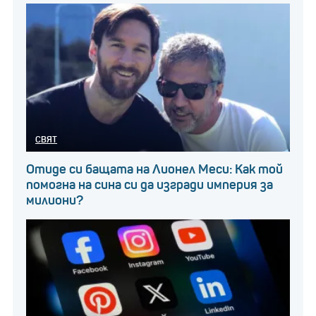
СВЯТ
Отиде си бащата на Лионел Меси: Как той
помогна на сина си да изгради империя за
милиони?