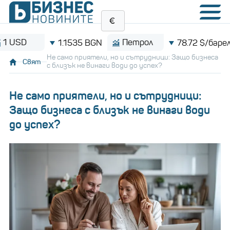
Петрол
Bit
1.1535 BGN
78.72 $/барел
Не само приятели, но и сътрудници: Защо бизнеса
Свят
с близък не винаги води до успех?
Не само приятели, но и сътрудници:
Защо бизнеса с близък не винаги води
до успех?