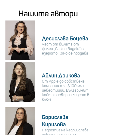
Нашите автори
Десислава Боцева
Част от вилата от
филма „Casino Royale“ на
езерото Комо се продава
Айлин Дрикова
От Apple до собствена
компания със $100 млн.
инвестиции: Българинът,
който превърна лицето в
ключ
Борислава
Кирилова
Недостиг на кадри, слаба
реклама и липса на