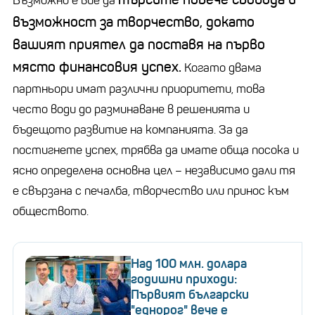
Възможно е вие да
възможност за творчество, докато
вашият приятел да поставя на първо
място финансовия успех.
Когато двама
партньори имат различни приоритети, това
често води до разминаване в решенията и
бъдещото развитие на компанията. За да
постигнете успех, трябва да имате обща посока и
ясно определена основна цел – независимо дали тя
е свързана с печалба, творчество или принос към
обществото.
Над 100 млн. долара
годишни приходи:
Първият български
"еднорог" вече е