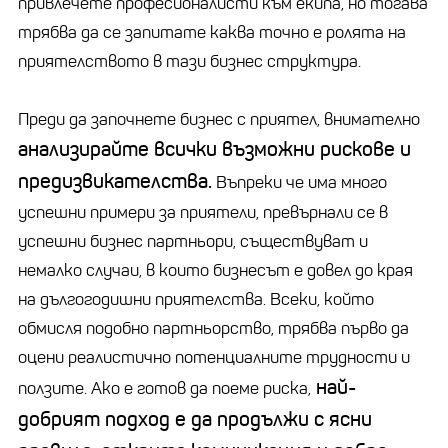
привлечете професионалисти към екипа, но тогава
трябва да се запитате каква точно е ролята на
приятелството в тази бизнес структура.
Преди да започнете бизнес с приятел, внимателно
анализирайте всички възможни рискове и
предизвикателства.
Въпреки че има много
успешни примери за приятели, превърнали се в
успешни бизнес партньори, съществуват и
немалко случаи, в които бизнесът е довел до края
на дългогодишни приятелства. Всеки, който
обмисля подобно партньорство, трябва първо да
оцени реалистично потенциалните трудности и
най-
ползите. Ако е готов да поеме риска,
добрият подход е да продължи с ясни