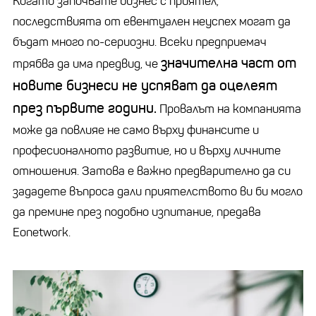
Когато започвате бизнес с приятел,
последствията от евентуален неуспех могат да
бъдат много по-сериозни. Всеки предприемач
значителна част от
трябва да има предвид, че
новите бизнеси не успяват да оцелеят
през първите години.
Провалът на компанията
може да повлияе не само върху финансите и
професионалното развитие, но и върху личните
отношения. Затова е важно предварително да си
зададете въпроса дали приятелството ви би могло
да премине през подобно изпитание, предава
Еonetwork.