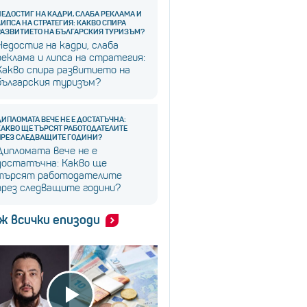
НЕДОСТИГ НА КАДРИ, СЛАБА РЕКЛАМА И
ЛИПСА НА СТРАТЕГИЯ: КАКВО СПИРА
РАЗВИТИЕТО НА БЪЛГАРСКИЯ ТУРИЗЪМ?
Недостиг на кадри, слаба
реклама и липса на стратегия:
Какво спира развитието на
българския туризъм?
ДИПЛОМАТА ВЕЧЕ НЕ Е ДОСТАТЪЧНА:
КАКВО ЩЕ ТЪРСЯТ РАБОТОДАТЕЛИТЕ
ПРЕЗ СЛЕДВАЩИТЕ ГОДИНИ?
Дипломата вече не е
достатъчна: Какво ще
търсят работодателите
през следващите години?
ж всички епизоди