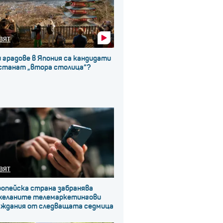
ВЯТ
 градове в Япония са кандидати
 станат „втора столица“?
ВЯТ
ропейска страна забранява
желаните телемаркетингови
аждания от следващата седмица