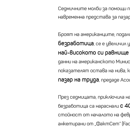
Седмичните молби за помощи 
навременна представа за паза
Броят на американците, пода
безработица
, се е увеличил
най-високото си равнище
данни на американското Мини
показателят остава на нива,
пазар на труда
, предаде Ас
През седмицата, приключила на
с 4
безработица са нараснали
стойност от началото на февр
анкетирани от „ФактСет“ (Fac