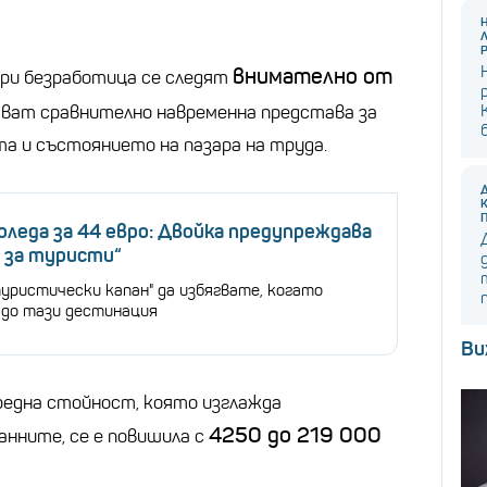
внимателно от
при безработица се следят
ават сравнително навременна представа за
 и състоянието на пазара на труда.
оледа за 44 евро: Двойка предупреждава
н за туристи“
туристически капан" да избягвате, когато
до тази дестинация
Ви
една стойност, която изглажда
4250 до 219 000
анните, се е повишила с