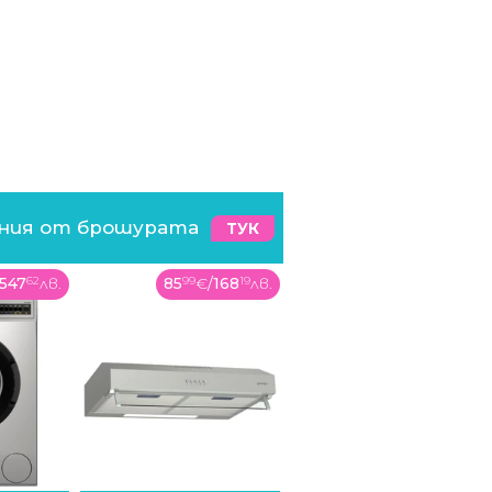
ения от брошурата
ТУК
547
62
лв.
85
99
€
/
168
19
лв.
40
99
€
/
80
17
лв.