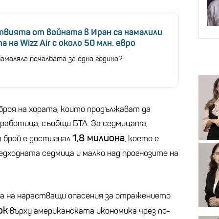
вията от войната в Иран са намалили
 на Wizz Air с около 50 млн. евро
намаляла печалбата за една година?
броя на хората, които продължават да
работица, съобщи БТА. За седмицата,
1,8 милиона
т брой е достигнал
, което е
едходната седмица и малко над прогнозите на
на на нарастващи опасения за отражението
ок
върху американската икономика чрез по-