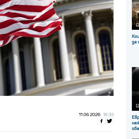
С
Кои
да
С
11.06.2026
16:33
Ев
не
об