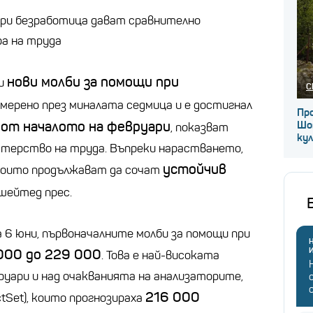
при безработица дават сравнително
ра на труда
нови молби за помощи при
ли
С
 умерено през миналата седмица и е достигнал
Про
 от началото на февруари
Шо
, показват
ку
стерство на труда. Въпреки нарастването,
устойчив
 които продължават да сочат
ошейтед прес.
 6 юни, първоначалните молби за помощи при
Н
000 до 229 000
. Това е най-високата
уари и над очакванията на анализаторите,
216 000
tSet), които прогнозираха