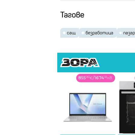
Тагове
сащ
безработица
пазар
855
99
€
/
1674
18
лв.