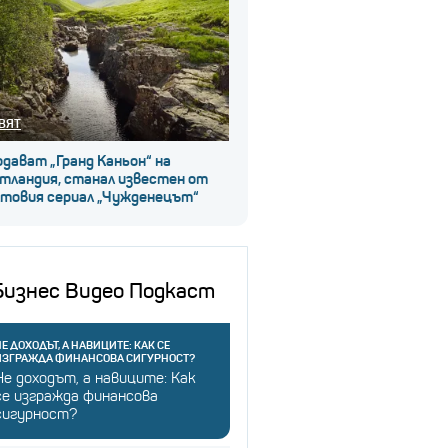
ВЯТ
дават „Гранд Каньон“ на
тландия, станал известен от
лтовия сериал „Чужденецът“
Бизнес Видео Подкаст
Е ДОХОДЪТ, А НАВИЦИТЕ: КАК СЕ
ИЗГРАЖДА ФИНАНСОВА СИГУРНОСТ?
Не доходът, а навиците: Как
се изгражда финансова
сигурност?