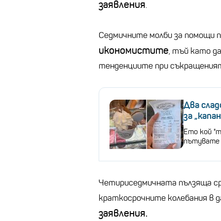
заявления
.
Седмичните молби за помощи 
икономистите
, тъй като д
тенденциите при съкращенията
Два слад
за „капа
Ето кой "
пътувате 
Четириседмичната пълзяща ср
краткосрочните колебания в д
заявления.