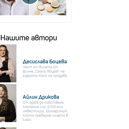
Нашите автори
Десислава Боцева
Част от вилата от
филма „Casino Royale“ на
езерото Комо се продава
Айлин Дрикова
От Apple до собствена
компания със $100 млн.
инвестиции: Българинът,
който превърна лицето в
ключ