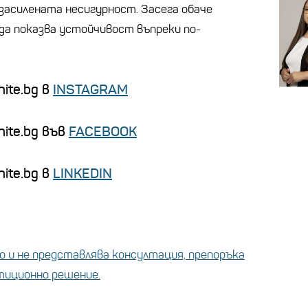
 засилената несигурност. Засега обаче
да показва устойчивост въпреки по-
ite.bg в
INSTAGRAM
nite.bg във
FACEBOOK
ite.bg в
LINKEDIN
 и не представлява консултация, препоръка
стиционно решение.