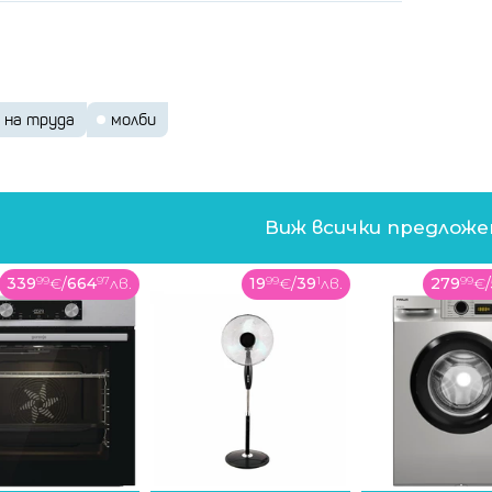
 на труда
молби
Виж всички предлож
339
99
€
/
664
97
лв.
19
99
€
/
39
1
лв.
279
99
€
/