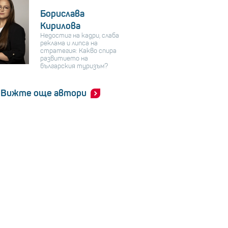
Борислава
Кирилова
Недостиг на кадри, слаба
реклама и липса на
стратегия: Какво спира
развитието на
българския туризъм?
Вижте още автори