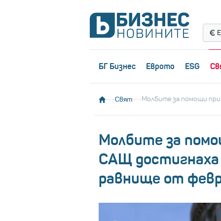
Е
БГ Бизнес
Еврото
ESG
Св
Свят
Молбите за помощи при
Молбите за помо
САЩ достигнаха 
равнище от фев