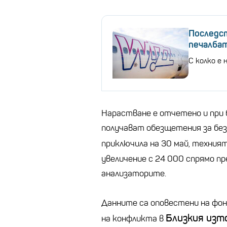
Последст
печалбата
С колко е 
Нарастване е отчетено и при 
получават обезщетения за без
приключила на 30 май, техния
увеличение с 24 000 спрямо пр
анализаторите.
Данните са оповестени на фо
Близкия изт
на конфликта в