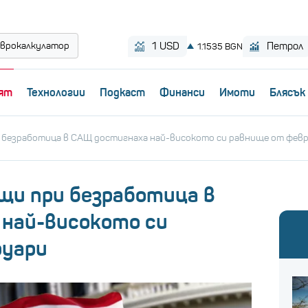
врокалкулатор
ят
Технологии
Пoдкаст
Финанси
Имоти
Блясък
 безработица в САЩ достигнаха най-високото си равнище от фев
щи при безработица в
най-високото си
руари