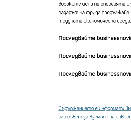
високите цени на енергията и
пазарът на труда продължава 
трудната икономическа среда.
Последвайте businessnovin
Последвайте businessnovi
Последвайте businessnovin
Съдържанието е информативно
или съвет за вземане на инве