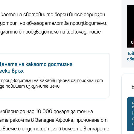
каото на световните борси внесе сериозен
устрия, но облагодетелства производители,
куланти и производители на шоколад, пише
С
Тов
св
Цената на какаото достигна
ески връх
производители на какаови зърна са поискали от
да повишат изкупните цени
Н
оверно до над 10 000 долара за тон на
ата реколта в Западна Африка, причинена от
о време и опустошителни болести в старите