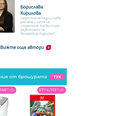
Борислава
Кирилова
Недостиг на кадри, слаба
реклама и липса на
стратегия: Какво спира
развитието на
българския туризъм?
Вижте още автори
ения от брошурата
ТУК
/
146
67
лв.
57
90
€
/
113
25
лв.
299
99
€
/
586
73
лв.