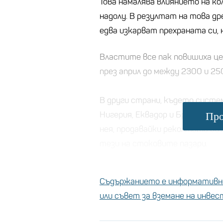
Това намалява влиянието на ко
надолу. В резултат на това д
едва изкарват прехраната си, н
Властите все пак повишиха це
през април до между 2300 и 25
В други страни, където систем
Нигерия, Еквадор и Бразилия, 
Про
нея, продавайки реколтата си 
тези на стоковите пазари.
Съдържанието е информативно
Колко шо
или съвет за вземане на инве
Какаото е 
диетолог