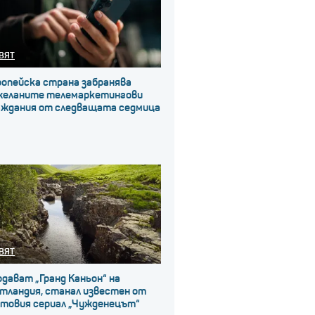
ВЯТ
ропейска страна забранява
желаните телемаркетингови
аждания от следващата седмица
ВЯТ
дават „Гранд Каньон“ на
тландия, станал известен от
лтовия сериал „Чужденецът“