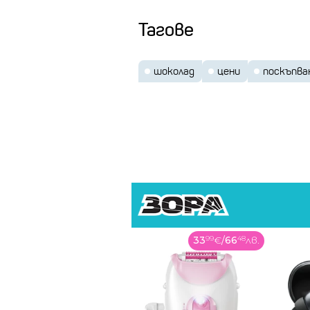
Тагове
"Контрабандистите вероятно 
шоколад
цени
поскъпва
фиксираните цени в Кот д'Ивоа
Того, Гвинея, Либерия или Сие
за тропически изследвания" (Tro
Цените на какаото скачат, тъ
търсенето за трета поредна 
по какаото (ICCO). Инвестици
и заложиха на покачване на цен
33
99
€
/
66
48
лв.
В тази с
чужденц
Тенденцият