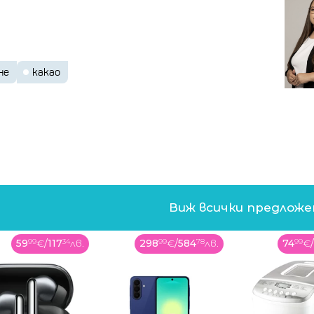
потриват ръце като купуват малко над
не
какао
р и Гана и препродават на пазарни цени от
ра Леоне", отбелязва Стив Уотъридж от "Услуги
pical Research Services - TRS).
й като предлагането е по-ниско от
година, според Международната организация
онните фондове усетиха накъде духа вятърът
Виж всички предлож
ите, прибирайки печалби в този процес.
59
99
€
/
117
34
лв.
298
99
€
/
584
78
лв.
74
99
€
трана има два вида цени - за местни и за
и
а за двойно ценообразуване се прилага не само