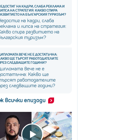
НЕДОСТИГ НА КАДРИ, СЛАБА РЕКЛАМА И
ЛИПСА НА СТРАТЕГИЯ: КАКВО СПИРА
РАЗВИТИЕТО НА БЪЛГАРСКИЯ ТУРИЗЪМ?
Недостиг на кадри, слаба
реклама и липса на стратегия:
Какво спира развитието на
българския туризъм?
ДИПЛОМАТА ВЕЧЕ НЕ Е ДОСТАТЪЧНА:
КАКВО ЩЕ ТЪРСЯТ РАБОТОДАТЕЛИТЕ
ПРЕЗ СЛЕДВАЩИТЕ ГОДИНИ?
Дипломата вече не е
достатъчна: Какво ще
търсят работодателите
през следващите години?
ж всички епизоди