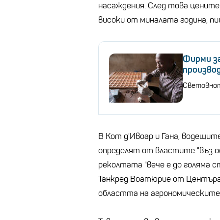
насаждения. След това цените 
високи от миналата година, пи
Фирми з
производ
Световнот
В Кот д'Ивоар и Гана, водещит
определят от властите "въз о
реколтата "вече е до голяма с
Танкред Воатюрие от Центъра
областта на агрономическите и