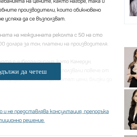
лебанията на цените, както нагоре, така и
ребните производители, които обикновено
е успяха да се възползват.
ната на междинната реколта с 50 на сто
00 долара за тон, платени на производителя.
ата е либерализирана, като Камерун,
производителите са се възползвали повече от
дължи да четеш
на купувачи, готови да платят цени, близки до
 и не представлява консултация, препоръка
колад е полезно да консумираме?
стиционно решение.
полезно за хора със сърдечни проблеми, казва