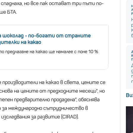
спаднаха, но все пак остават три пъти по-
ше БТА.
а шоколад - по-богати от страните
ителки на какао
о предлагане на какао ще намалее с поне 10 %
е производители на какао в света, цените се
снова на цените от предходните месеци", но
Ви
тепен предварително продадена", обяснява
 за международно сътрудничество в
зследвания за развитие (CIRAD).