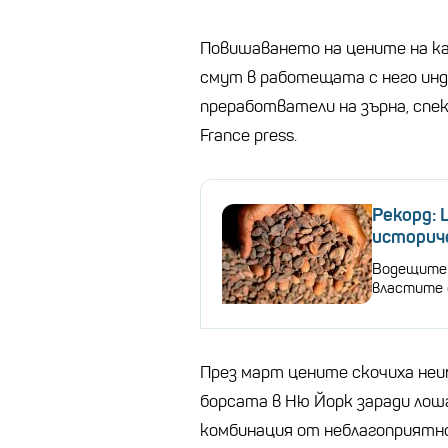
Повишаването на цените на ка
смут в работещата с него инд
преработватели на зърна, спе
France press.
Рекорд: 
историч
Водещите 
властите 
През март цените скочиха неим
борсата в Ню Йорк заради лош
комбинация от неблагоприятн