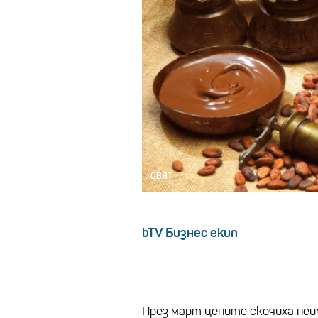
СВЯТ
bTV Бизнес екип
През март цените скочиха неим