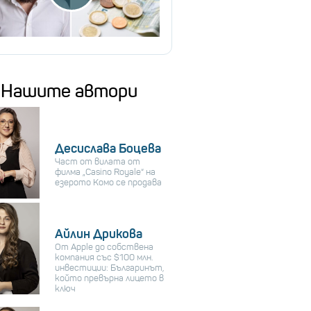
Нашите автори
Десислава Боцева
Част от вилата от
филма „Casino Royale“ на
езерото Комо се продава
Айлин Дрикова
От Apple до собствена
компания със $100 млн.
инвестиции: Българинът,
който превърна лицето в
ключ