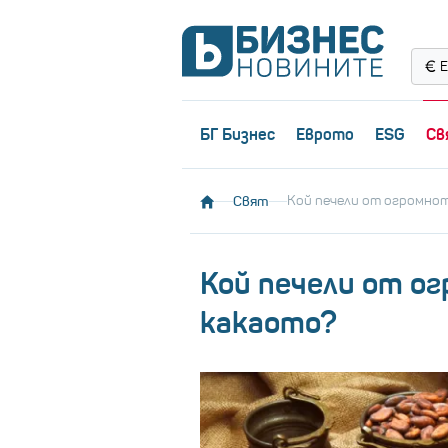
Е
БГ Бизнес
Еврото
ESG
Св
Свят
Кой печели от огромнот
Кой печели от о
какаото?