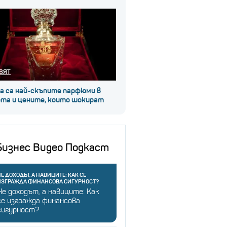
ВЯТ
а са най-скъпите парфюми в
ета и цените, които шокират
Бизнес Видео Подкаст
Е ДОХОДЪТ, А НАВИЦИТЕ: КАК СЕ
ИЗГРАЖДА ФИНАНСОВА СИГУРНОСТ?
Не доходът, а навиците: Как
се изгражда финансова
сигурност?