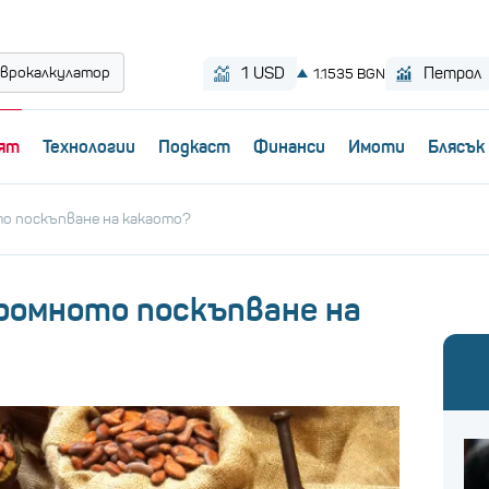
врокалкулатор
ят
Технологии
Пoдкаст
Финанси
Имоти
Блясък
о поскъпване на какаото?
громното поскъпване на