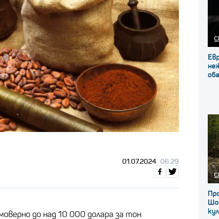
С
Ев
не
об
01.07.2024
06:29
С
Про
Шо
ку
оверно до над 10 000 долара за тон