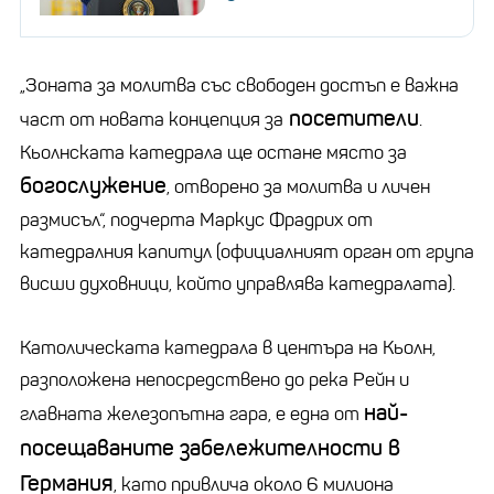
„Зоната за молитва със свободен достъп е важна
посетители
част от новата концепция за
.
Кьолнската катедрала ще остане място за
богослужение
, отворено за молитва и личен
размисъл“, подчерта Маркус Фрадрих от
катедралния капитул (официалният орган от група
висши духовници, който управлява катедралата).
Католическата катедрала в центъра на Кьолн,
разположена непосредствено до река Рейн и
най-
главната железопътна гара, е една от
посещаваните забележителности в
Германия
, като привлича около 6 милиона