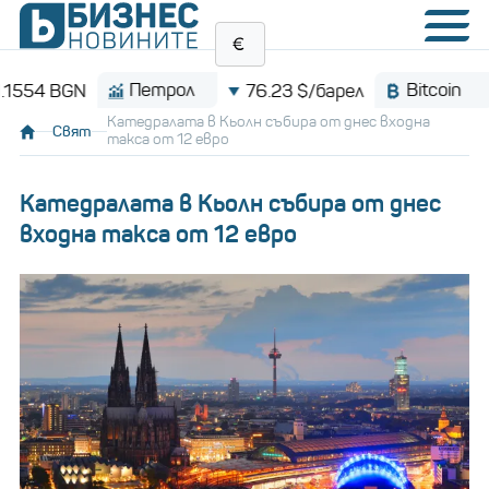
Петрол
Bitcoin
 BGN
76.23 $/барел
$
Катедралата в Кьолн събира от днес входна
Свят
такса от 12 евро
Катедралата в Кьолн събира от днес
входна такса от 12 евро