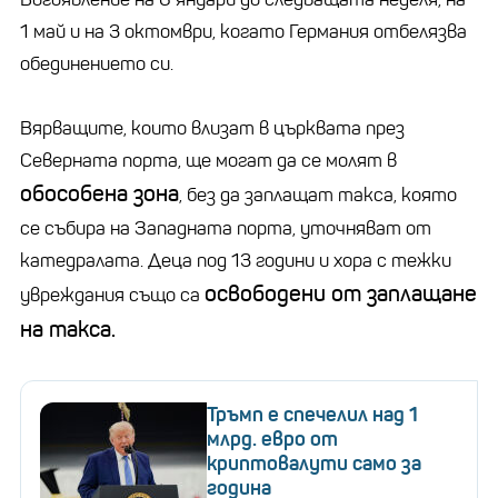
1 май и на 3 октомври, когато Германия отбелязва
обединението си.
Вярващите, които влизат в църквата през
Северната порта, ще могат да се молят в
обособена зона
, без да заплащат такса, която
се събира на Западната порта, уточняват от
катедралата. Деца под 13 години и хора с тежки
освободени от заплащане
увреждания също са
на такса.
Тръмп е спечелил над 1
млрд. евро от
криптовалути само за
година