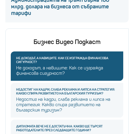
Администрацията на Тръмп върна 100
млрд. долара на бизнеса от събраните
тарифи
Бизнес Видео Подкаст
НЕ ДОХОДЪТ, А НАВИЦИТЕ: КАК СЕ ИЗГРАЖДА ФИНАНСОВА
СИГУРНОСТ?
Не доходът, а навиците: Как се изгражда
финансова сигурност?
НЕДОСТИГ НА КАДРИ, СЛАБА РЕКЛАМА И ЛИПСА НА СТРАТЕГИЯ:
КАКВО СПИРА РАЗВИТИЕТО НА БЪЛГАРСКИЯ ТУРИЗЪМ?
Недостиг на кадри, слаба реклама и липса на
стратегия: Какво спира развитието на
българския туризъм?
ДИПЛОМАТА ВЕЧЕ НЕ Е ДОСТАТЪЧНА: КАКВО ЩЕ ТЪРСЯТ
РАБОТОДАТЕЛИТЕ ПРЕЗ СЛЕДВАЩИТЕ ГОДИНИ?