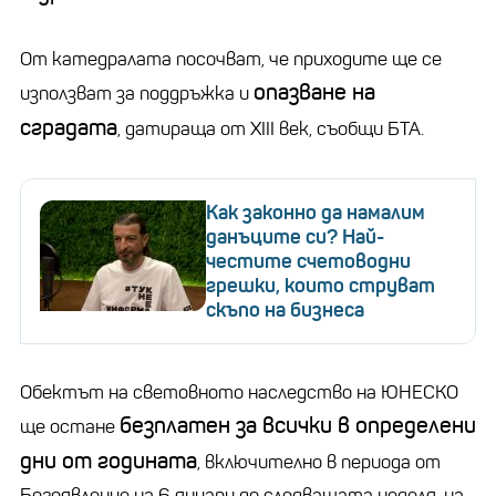
От катедралата посочват, че приходите ще се
опазване на
използват за поддръжка и
сградата
, датираща от XIII век, съобщи БТА.
Как законно да намалим
данъците си? Най-
честите счетоводни
грешки, които струват
скъпо на бизнеса
Обектът на световното наследство на ЮНЕСКО
безплатен за всички в определени
ще остане
дни от годината
, включително в периода от
Богоявление на 6 януари до следващата неделя, на