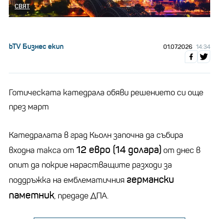
СВЯТ
bTV Бизнес екип
01.07.2026
14:34
Готическата катедрала обяви решението си още
през март
Катедралата в град Кьолн започна да събира
12 евро (14 долара)
входна такса от
от днес в
опит да покрие нарастващите разходи за
германски
поддръжка на емблематичния
паметник
, предаде ДПА.