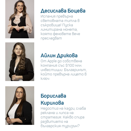
Десислава Боцева
Испания превърна
световната титла в
съкровище! Пуска
лимитирана монета,
която феновете вече
преследват
Айлин Дрикова
От Apple до собствена
компания със $100 млн.
инвестиции: Българинът,
който превърна лицето в
ключ
Борислава
Кирилова
Недостиг на кадри, слаба
реклама и липса на
стратегия: Какво спира
развитието на
българския туризъм?