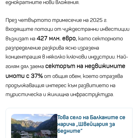
еднократните нови вложения.
През четвъртото тримесечие на 2025 г.
входящите потоци от чуждестранни инвестиции
427 млн. евро,
възлизат на
като секторното
разпределение разкрива ясно изразена
концентрация в няколко ключови индустрии. Най-
секторът на недвижимите
голям дял заема
имоти с 37%
от общия обем, което отразява
продължаващия интерес към развитието на
туристическа и жилищна инфраструктура.
Това село на Балканите се
нарича „Швейцария за
бедните“