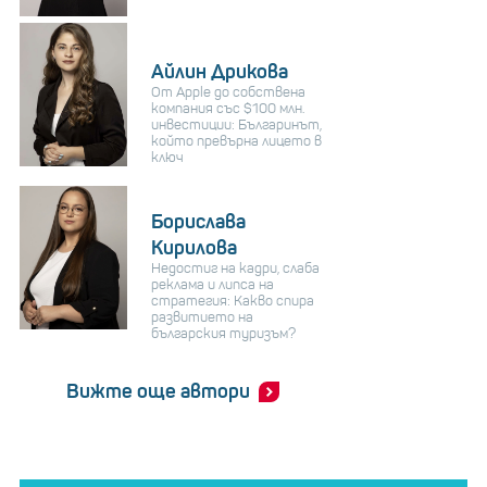
Айлин Дрикова
От Apple до собствена
компания със $100 млн.
инвестиции: Българинът,
който превърна лицето в
ключ
Борислава
Кирилова
Недостиг на кадри, слаба
реклама и липса на
стратегия: Какво спира
развитието на
българския туризъм?
Вижте още автори