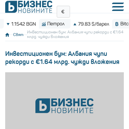
Петрол
Bitcoin
1.1542 BGN
79.83 $/барел
Инвестиционен бум: Албания чупи рекорди с €1.64
Свят
млрд. чужди вложения
Инвестиционен бум: Албания чупи
рекорди с €1.64 млрд. чужди вложения