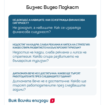
Бизнес Видео Подкаст
НЕ ДОХОДЪТ, А НАВИЦИТЕ: КАК СЕ ИЗГРАЖДА ФИНАНСОВА
СИГУРНОСТ?
Не доходът, а навиците: Как се изгражда
финансова сигурност?
НЕДОСТИГ НА КАДРИ, СЛАБА РЕКЛАМА И ЛИПСА НА СТРАТЕГИЯ:
КАКВО СПИРА РАЗВИТИЕТО НА БЪЛГАРСКИЯ ТУРИЗЪМ?
Недостиг на кадри, слаба реклама и липса на
стратегия: Какво спира развитието на
българския туризъм?
ДИПЛОМАТА ВЕЧЕ НЕ Е ДОСТАТЪЧНА: КАКВО ЩЕ ТЪРСЯТ
РАБОТОДАТЕЛИТЕ ПРЕЗ СЛЕДВАЩИТЕ ГОДИНИ?
Дипломата вече не е достатъчна: Какво ще
търсят работодателите през следващите
години?
Виж всички епизоди