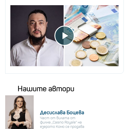
Нашите автори
Десислава Боцева
Част от вилата от
филма „Casino Royale“ на
езерото Комо се продава