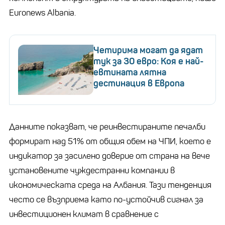
Euronews Albania.
Четирима могат да ядат
тук за 30 евро: Коя е най-
евтината лятна
дестинация в Европа
Данните показват, че реинвестираните печалби
формират над 51% от общия обем на ЧПИ, което е
индикатор за засилено доверие от страна на вече
установените чуждестранни компании в
икономическата среда на Албания. Тази тенденция
често се възприема като по-устойчив сигнал за
инвестиционен климат в сравнение с