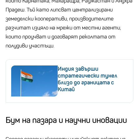
които Карнатака, Махаращра, Раджастан и Андхра
Прадеш. Тъй като липсват централизирани
земеделски кооперативи, производителите
разчитат изцяло на мрежи от местни агенти,
които проучват и договарят реколтата от
полудиви участъци.
Индия завърши
стратегически тунел
близо до границата с
Китай
Бум на пазара и научни иновации