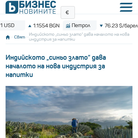
Петрол
Bitco
1.1554 BGN
76.23 $/барел
Индийското „синьо злато“ дава началото на нова
Свят
индустрия за напитки
Индийското „синьо злато“ дава
началото на нова индустрия за
напитки