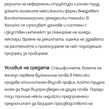
разчита на неформални структури и ръчен труд,
докато големите мексикански ферми внедряват
високотехнологични земеделски техники. В
Халиско се използват дронове и системи с
изкуствен интелект за сканиране на хиляди
хектари, броене на реколтата, оценка на здравето
на растенията и прогнозиране на най-подходящия
прозорец за прибиране.
Условия на средата:
Специфичната, богата на
желязо червена вулканична почва в Мексико
придава отличителен вкусов профил, който трудно
може да бъде възпроизведен на друга почва. Поради
тази причина някои индийски предприемачи
предпочитат да базират производството на