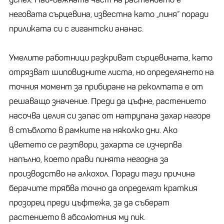
неговата сърцевина, известна като „пиня“ поради
приликата си с гигантски ананас.
Умелите работници разкриват сърцевината, като
отрязват шиповидните листа, но определянето на
точния момент за прибиране на реколтата е от
решаващо значение. Преди да цъфне, растението
насочва целия си запас от натрупана захар нагоре
в стъблото в рамките на няколко дни. Ако
цветето се разтвори, захарта се изчерпва
напълно, което прави пинята негодна за
производство на алкохол. Поради тази причина
берачите трябва точно да определят краткия
прозорец преди цъфтежа, за да съберат
растението в абсолютния му пик.