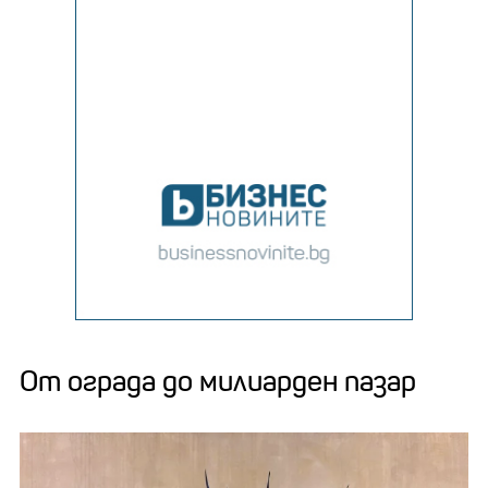
От ограда до милиарден пазар