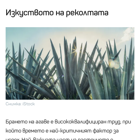
Изкуството на реколтата
Снимка: iStock
Брането на агаве е висококвалифициран труд, при
който времето е най-критичният фактор за
успех. Най-важната част на растението е