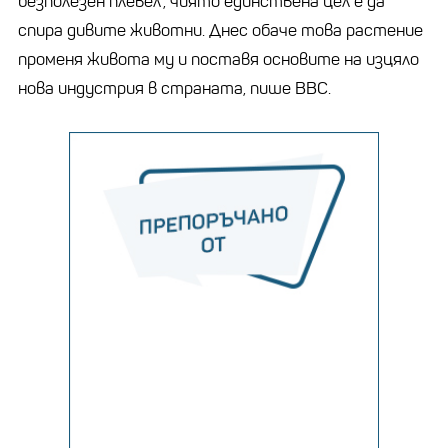
безполезен плевел“, чиято единствена цел е да
спира дивите животни. Днес обаче това растение
променя живота му и поставя основите на изцяло
нова индустрия в страната, пише BBC.