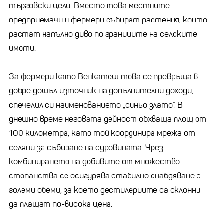
търговски цели. Вместо това местните
предприемачи и фермери събират растения, които
растат напълно диво по границите на селските
имоти.
За фермери като Венкатеш това се превръща в
добре дошъл източник на допълнителни доходи,
спечелил си наименованието „синьо злато“. В
днешно време неговата дейност обхваща площ от
100 километра, като той координира мрежа от
селяни за събиране на суровината. Чрез
комбинирането на добивите от множество
стопанства се осигурява стабилно снабдяване с
големи обеми, за което дестилериите са склонни
да плащат по-висока цена.