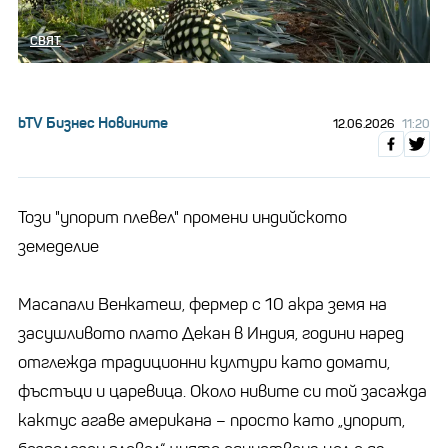
СВЯТ
bTV Бизнес Новините
12.06.2026
11:20
Този "упорит плевел" промени индийското
земеделие
Масапали Венкатеш, фермер с 10 акра земя на
засушливото плато Декан в Индия, години наред
отглежда традиционни култури като домати,
фъстъци и царевица. Около нивите си той засажда
кактус агаве американа – просто като „упорит,