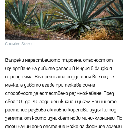
Снимка: iStock
Въпреки нарастващото търсене, опасност от
изчерпване на дивите запаси в Индия в близкия
период няма. Вътрешната индустрия все още е
малка, а дивото агаве притежава силна
способност за естествено размножаване. През
своя 10- до 20-годишен жизнен цикъл майчиното
растение развива активни коренови издънки под
земята, от които изникват нови мини-клонинги. По
този начин едно растение може да формира големи