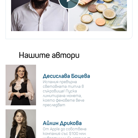
Нашите автори
Десислава Боцева
Испания превърна
световната титла в
съкровище! Пуска
лимитирана монета,
която феновете вече
преследват
Айлин Дрикова
От Apple до собствена
компания със $100 млн.