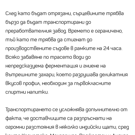
След като бъдат отрязани, сърцевините трябва
бързо да бъдат транспортирани до
преработвателния завод. Времето е ограничено,
тъй като те трябва да стигнат до
производствените съдове в рамките на 24 часа.
Всяко забавяне по трасето води до
непредсказуема ферментация и гниене на
вътрешните захари, което разрушава деликатния
вкусов профил, необходим за първокласните
спиртни напитки.
Транспортирането се усложнява допълнително от
факта, че доставчиците са разпръснати на
огромни разстояния в няколко индийски щати, сред