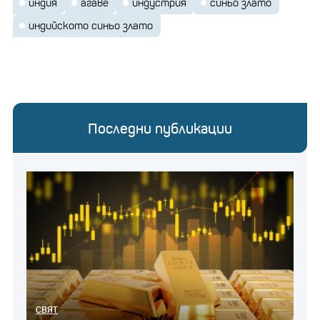
индия
агаве
индустрия
синьо злато
индийското синьо злато
Последни публикации
СВЯТ