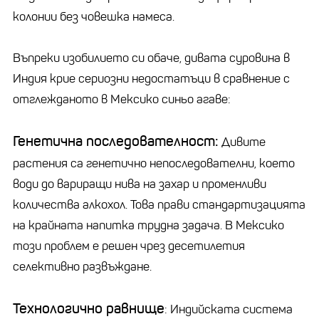
колонии без човешка намеса.
Въпреки изобилието си обаче, дивата суровина в
Индия крие сериозни недостатъци в сравнение с
отглежданото в Мексико синьо агаве:
Генетична последователност:
Дивите
растения са генетично непоследователни, което
води до вариращи нива на захар и променливи
количества алкохол. Това прави стандартизацията
на крайната напитка трудна задача. В Мексико
този проблем е решен чрез десетилетия
селективно развъждане.
Технологично равнище
: Индийската система