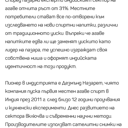
Според пазарни експерти индийският сектор на
агаве отчита ръст от 31%. Местните
потребители стават все по-отворени към
изследването на нови спиртни напитки, различни
от традиционното уиски. Въпреки че агаве
напитките едва ли ще заменят уискито като
лидер на пазара, те успешно изграждат своя
собствена ниша и оформят индийската
идентичност на този продукт.
Пионер в индустрията е Дезмънд Назарет, чиято
компания пуска първия местен агаве спирт в
Индия през 2011 г. след близо 12 години проучвания
и кухненски експерименти. Днес развитието на
сектора включва и съвременни научни методи.
Производителите използват сателитни снимки на