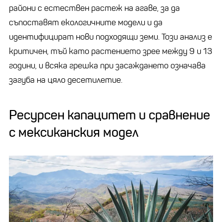
райони с естествен растеж на агаве, за да
съпоставят екологичните модели и да
идентифицират нови подходящи земи. Този анализ е
критичен, тъй като растението зрее между 9 и 13
години, и всяка грешка при засаждането означава
загуба на цяло десетилетие.
Ресурсен капацитет и сравнение
с мексиканския модел