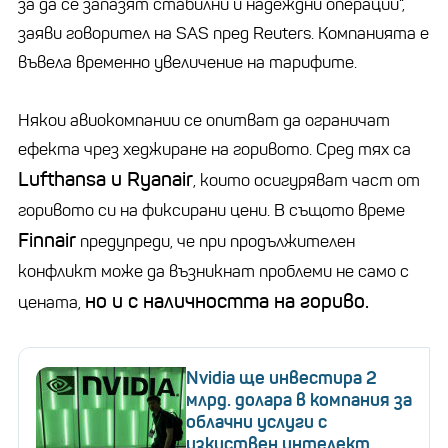
за да се запазят стабилни и надеждни операции“,
заяви говорител на SAS пред
Reuters
. Компанията е
въвела временно увеличение на тарифите.
Някои авиокомпании се опитват да ограничат
ефекта чрез хеджиране на горивото. Сред тях са
Lufthansa
и
Ryanair
, които осигуряват част от
горивото си на фиксирани цени. В същото време
Finnair
предупреди, че при продължителен
конфликт може да възникнат проблеми не само с
но и с наличността на гориво.
цената,
Nvidia ще инвестира 2
млрд. долара в компания за
облачни услуги с
изкуствен интелект