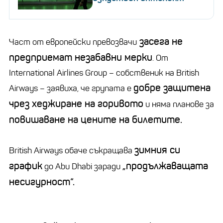
засега не
Част от европейски превозвачи
предприемат незабавни мерки
. От
International Airlines Group
– собственик на
British
добре защитена
Airways
– заявиха, че групата е
чрез хеджиране на горивото
и няма планове за
повишаване на цените на билетите.
зимния си
British Airways обаче съкращава
график
„продължаващата
до
Abu Dhabi
заради
несигурност“.