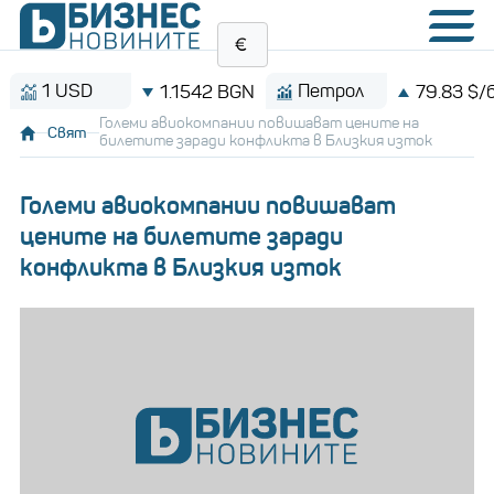
1 USD
Петрол
1.1542 BGN
79.83 $/барел
Големи авиокомпании повишават цените на
Свят
билетите заради конфликта в Близкия изток
Големи авиокомпании повишават
цените на билетите заради
конфликта в Близкия изток