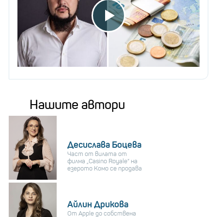
Нашите автори
Десислава Боцева
Част от вилата от
филма „Casino Royale“ на
езерото Комо се продава
Айлин Дрикова
От Apple до собствена