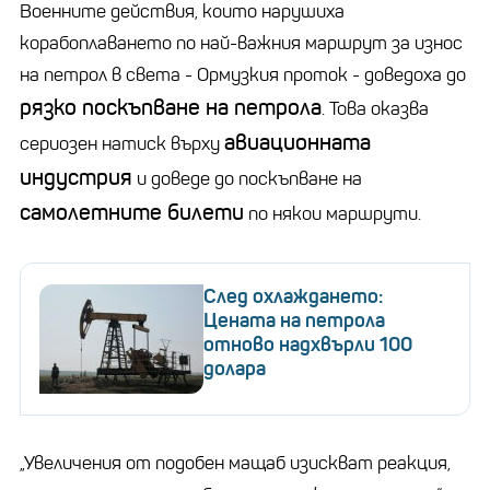
Военните действия, които нарушиха
корабоплаването по най-важния маршрут за износ
на петрол в света - Ормузкия проток - доведоха до
рязко поскъпване на петрола
. Това оказва
авиационната
сериозен натиск върху
индустрия
и доведе до поскъпване на
самолетните билети
по някои маршрути.
След охлаждането:
Цената на петрола
отново надхвърли 100
долара
„Увеличения от подобен мащаб изискват реакция,