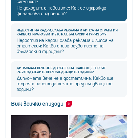
СИГУРНОСТ?
Не доходът, а навиците: Как се изгражда
финансова сигурност?
НЕДОСТИГ НА КАДРИ, СЛАБА РЕКЛАМА И ЛИПСА НА СТРАТЕГИЯ:
КАКВО СПИРА РАЗВИТИЕТО НА БЪЛГАРСКИЯ ТУРИЗЪМ?
Недостиг на кадри, слаба реклама и липса на
стратегия: Какво спира развитието на
българския туризъм?
ДИПЛОМАТА ВЕЧЕ НЕ Е ДОСТАТЪЧНА: КАКВО ЩЕ ТЪРСЯТ
РАБОТОДАТЕЛИТЕ ПРЕЗ СЛЕДВАЩИТЕ ГОДИНИ?
Дипломата вече не е достатъчна: Какво ще
търсят работодателите през следващите
години?
Виж всички епизоди