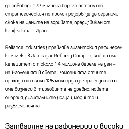
да освободи 172 милиона барела петрол от
стратегическия петролен резерв, за да ограничи
скока на цените на горивата, предизвикан от
конфликта с Иран.
Reliance Industries управлява гигантския рафинерен
комплекс в Jamnagar Refinery Complex, който има
капацитет от около 1,4 милиона барела на ден –
най-големият в света. Компанията отчита
приходи от около 125 милиарда долара годишно и
има бизнеси в търговията на дребно, новата
енергия, дигиталните услуги, медиите и
развлеченията.
Затваряне на рафинерии и високи