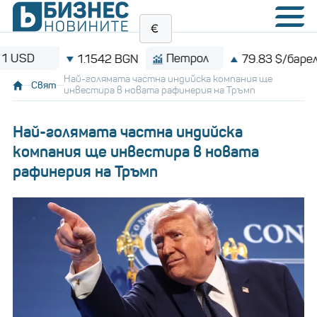
Петрол
Bitc
1.1542 BGN
79.83 $/барел
Най-голямата частна индийска компания ще
Свят
инвестира в новата рафинерия на Тръмп
Най-голямата частна индийска
компания ще инвестира в новата
рафинерия на Тръмп