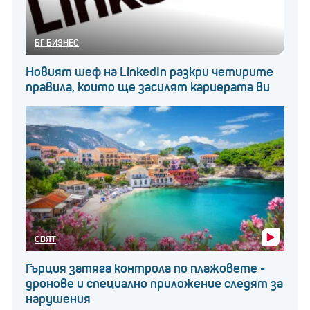
БГ БИЗНЕС
Новият шеф на LinkedIn разкри четирите
правила, които ще засилят кариерата ви
СВЯТ
Гърция затяга контрола по плажовете -
дронове и специално приложение следят за
нарушения