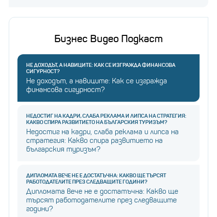
Бизнес Видео Подкаст
НЕ ДОХОДЪТ, А НАВИЦИТЕ: КАК СЕ ИЗГРАЖДА ФИНАНСОВА
СИГУРНОСТ?
Не доходът, а навиците: Как се изгражда
финансова сигурност?
НЕДОСТИГ НА КАДРИ, СЛАБА РЕКЛАМА И ЛИПСА НА СТРАТЕГИЯ:
КАКВО СПИРА РАЗВИТИЕТО НА БЪЛГАРСКИЯ ТУРИЗЪМ?
Недостиг на кадри, слаба реклама и липса на
стратегия: Какво спира развитието на
българския туризъм?
ДИПЛОМАТА ВЕЧЕ НЕ Е ДОСТАТЪЧНА: КАКВО ЩЕ ТЪРСЯТ
РАБОТОДАТЕЛИТЕ ПРЕЗ СЛЕДВАЩИТЕ ГОДИНИ?
Дипломата вече не е достатъчна: Какво ще
търсят работодателите през следващите
години?