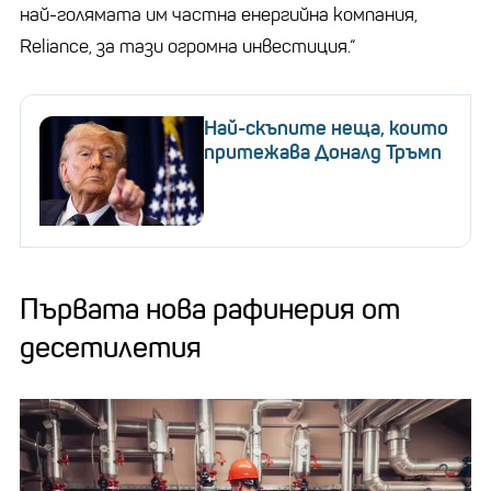
най-голямата им частна енергийна компания,
Reliance, за тази огромна инвестиция.“
Най-скъпите неща, които
притежава Доналд Тръмп
Първата нова рафинерия от
десетилетия