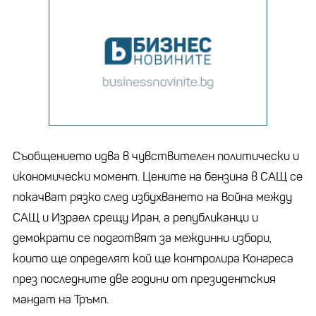
Съобщението идва в чувствителен политически и
икономически момент. Цените на бензина в САЩ се
покачват рязко след избухването на война между
САЩ и Израел срещу Иран, а републиканци и
демократи се подготвят за междинни избори,
които ще определят кой ще контролира Конгреса
през последните две години от президентския
мандат на Тръмп.