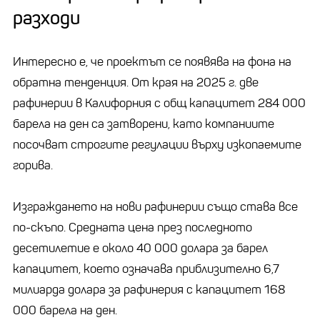
разходи
Интересно е, че проектът се появява на фона на
обратна тенденция. От края на 2025 г. две
рафинерии в Калифорния с общ капацитет 284 000
барела на ден са затворени, като компаниите
посочват строгите регулации върху изкопаемите
горива.
Изграждането на нови рафинерии също става все
по-скъпо. Средната цена през последното
десетилетие е около 40 000 долара за барел
капацитет, което означава приблизително 6,7
милиарда долара за рафинерия с капацитет 168
000 барела на ден.