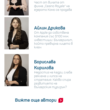
Част от вилата от
филма „Casino Royale“ на
езерото Комо се продава
Айлин Дрикова
От Apple до собствена
компания със $100 млн.
инвестиции: Българинът,
който превърна лицето в
ключ
Борислава
Кирилова
Недостиг на кадри, слаба
реклама и липса на
стратегия: Какво спира
развитието на
българския туризъм?
Вижте още автори