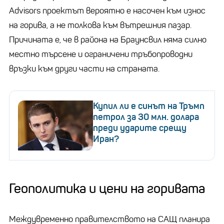
Advisors проектът вероятно е насочен към износ
на горива, а не толкова към вътрешния пазар.
Причината е, че в района на Браунсвил няма силно
местно търсене и ограничени тръбопроводни
връзки към други части на страната.
Купил ли е синът на Тръмп
петрол за 30 млн. долара
преди ударите срещу
Иран?
Геополитика и цени на горивата
Междувременно правителството на САЩ планира