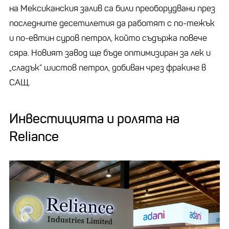
на Мексиканския залив са били преоборудвани през
последните десетилетия да работят с по-тежък
и по-евтин суров петрол, който съдържа повече
сяра. Новият завод ще бъде оптимизиран за лек и
„сладък“ шистов петрол, добиван чрез фракинг в
САЩ.
Инвестицията и ролята на
Reliance