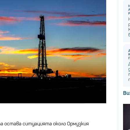
Ви
та остава ситуацията около Ормузкия