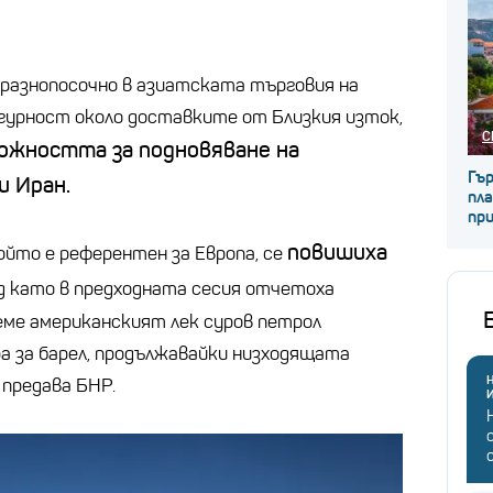
разнопосочно в азиатската търговия на
гурност около доставките от Близкия изток,
С
ожността за подновяване на
Гъ
 Иран.
пла
пр
повишиха
йто е референтен за Европа, се
д като в предходната сесия отчетоха
еме американският лек суров петрол
ра за барел, продължавайки низходящата
Н
 предава БНР.