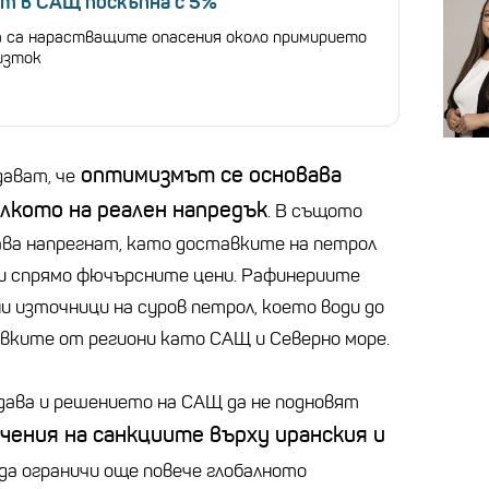
т в САЩ поскъпна с 5%
 са нарастващите опасения около примирието
изток
оптимизмът се основава
ават, че
олкото на реален напредък
. В същото
ва напрегнат, като доставките на петрол
ии спрямо фючърсните цени. Рафинериите
източници на суров петрол, което води до
вките от региони като САЩ и Северно море.
дава и решението на САЩ да не подновят
ения на санкциите върху иранския и
 да ограничи още повече глобалното