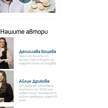
Нашите автори
Десислава Боцева
Част от вилата от
филма „Casino Royale“ на
езерото Комо се продава
Айлин Дрикова
От Apple до собствена
компания със $100 млн.
инвестиции: Българинът,
който превърна лицето в
ключ