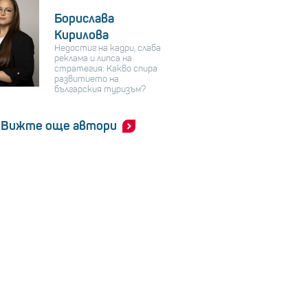
Борислава
Кирилова
Недостиг на кадри, слаба
реклама и липса на
стратегия: Какво спира
развитието на
българския туризъм?
Вижте още автори