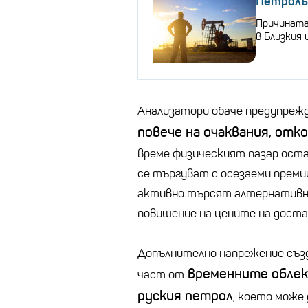
Петролъ
Причината
в Близкия 
Анализатори обаче предупрежд
повече на очаквания, отк
време физическият пазар оста
се търгуват с осезаеми прем
активно търсят алтернативни 
повишение на цените на доста
Допълнително напрежение съз
временните облекч
част от
руския петрол
, което може