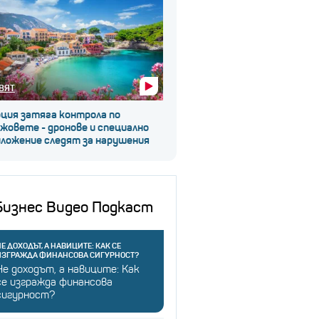
ВЯТ
рция затяга контрола по
жовете - дронове и специално
иложение следят за нарушения
Бизнес Видео Подкаст
Е ДОХОДЪТ, А НАВИЦИТЕ: КАК СЕ
ИЗГРАЖДА ФИНАНСОВА СИГУРНОСТ?
Не доходът, а навиците: Как
се изгражда финансова
сигурност?