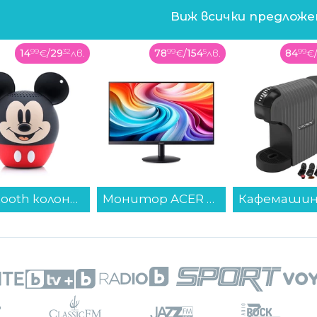
Виж всички предлож
78
99
€
/
154
5
лв.
84
99
€
/
166
23
лв.
55
00
€
Монитор ACER SA242YH1bi UM.QS2EE.109 , 23.80...
Кафемашина с капсули Crown CCM-1533 GR 7 в 1...