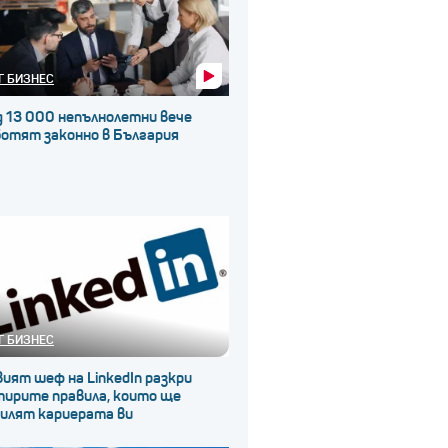
Г БИЗНЕС
д 13 000 непълнолетни вече
ботят законно в България
Г БИЗНЕС
ият шеф на LinkedIn разкри
тирите правила, които ще
силят кариерата ви