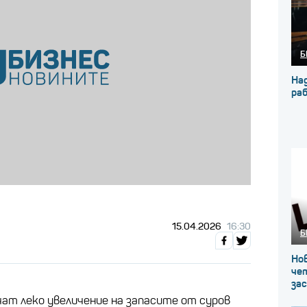
Б
На
ра
15.04.2026
16:30
Б
Нов
че
за
ат леко увеличение на запасите от суров