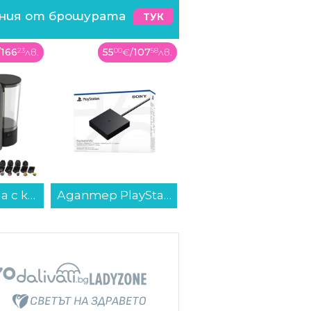
ения от брошурата
ТУК
/
107
58
лв.
269
99
€
/
528
06
лв.
329
99
€
/
645
41
лв.
Адаптер PlayStation VR2 адаптер за PC...
Готварска печка (ток) Indesit I5E5PMS , 4 ток , INOX...
Телевизор Samsung QE43Q8FAAUXXH , 108 см, 3840x2160 UHD-4K , 43 inch, QLED ...