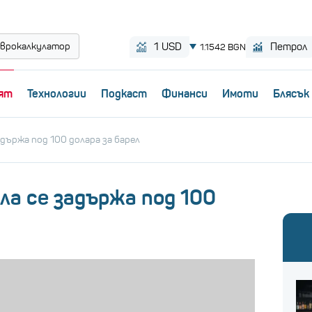
врокалкулатор
ят
Технологии
Пoдкаст
Финанси
Имоти
Блясък
държа под 100 долара за барел
а се задържа под 100