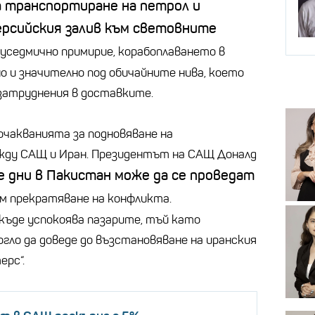
 транспортиране на петрол и
рсийския залив към световните
уседмично примирие, корабоплаването в
о и значително под обичайните нива, което
 затруднения в доставките.
очакванията за подновяване на
ду САЩ и Иран. Президентът на САЩ Доналд
 дни в Пакистан може да се проведат
м прекратяване на конфликта.
къде успокоява пазарите, тъй като
гло да доведе до възстановяване на иранския
ерс“.