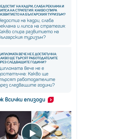
НЕДОСТИГ НА КАДРИ, СЛАБА РЕКЛАМА И
ЛИПСА НА СТРАТЕГИЯ: КАКВО СПИРА
РАЗВИТИЕТО НА БЪЛГАРСКИЯ ТУРИЗЪМ?
Недостиг на кадри, слаба
реклама и липса на стратегия:
Какво спира развитието на
българския туризъм?
ДИПЛОМАТА ВЕЧЕ НЕ Е ДОСТАТЪЧНА:
КАКВО ЩЕ ТЪРСЯТ РАБОТОДАТЕЛИТЕ
ПРЕЗ СЛЕДВАЩИТЕ ГОДИНИ?
Дипломата вече не е
достатъчна: Какво ще
търсят работодателите
през следващите години?
ж всички епизоди