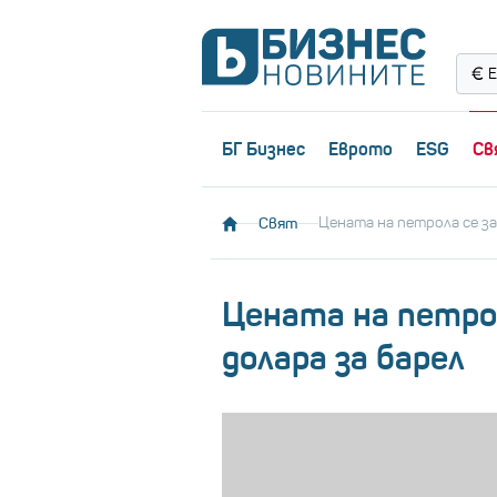
Е
БГ Бизнес
Еврото
ESG
Св
Свят
Цената на петрола се за
Цената на петрол
долара за барел