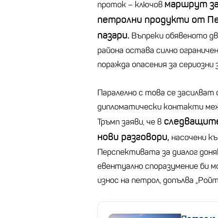
маршрут за
проток – ключов
петролни продукти от Пе
пазари.
Въпреки обявеното дв
района остава силно ограничен
поражда опасения за сериозни
Паралелно с това се засилват 
дипломатически контакти меж
следващите
Тръмп заяви, че в
нови разговори,
насочени къ
Перспективата за диалог доня
евентуално споразумение би мо
износ на петрол, допълва „Ройт