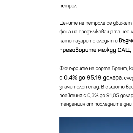
петрол
Цените на петрола се движат 
фона на продължаващата неси
възм
като пазарите следят и
преговорите между САЩ и
Фючърсите на сорта Брент, ко
с 0,4% до 95,19 долара,
сле
значителен спад. В същото вр
поевтиня с 0,3% до 91,05 дола
тенденция от последните дни,