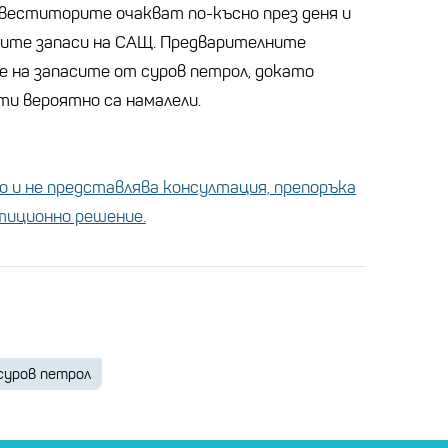
Инвеститорите очакват по-късно през деня и
ните запаси на САЩ. Предварителните
е на запасите от суров петрол, докато
ти вероятно са намалели.
 и не представлява консултация, препоръка
стиционно решение.
суров петрол