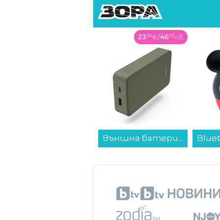
23
99
€
/
46
93
лв.
14
99
€
/
29
32
лв.
Външна батерия Hama 201716, "Colour 20" зелена 20000 mAh...
Bluetooth колонка Bitty Boomers Mickey Mouse - BITTYMICKEY...