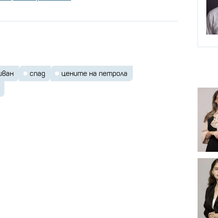
иван
спад
цените на петрола