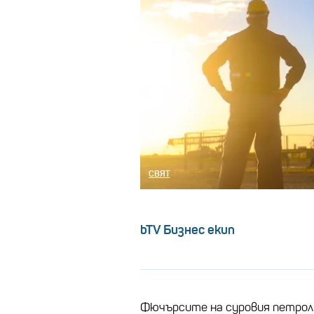
СВЯТ
bTV Бизнес екип
Фючърсите на суровия петрол 