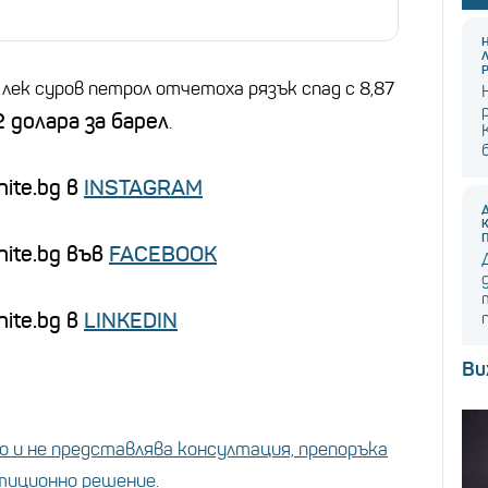
лек суров петрол отчетоха рязък спад с 8,87
2 долара за барел
.
ite.bg в
INSTAGRAM
nite.bg във
FACEBOOK
ite.bg в
LINKEDIN
Ви
 и не представлява консултация, препоръка
стиционно решение.