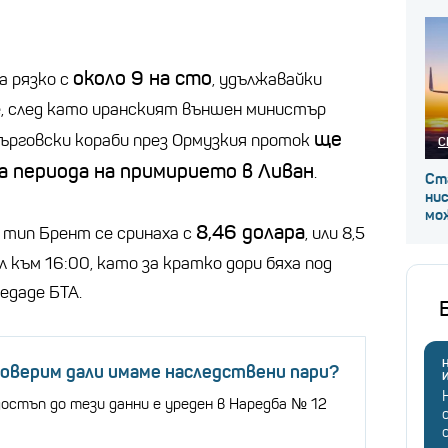
около 9 на сто
а рязко с
, удължавайки
, след като иранският външен министър
ще
търговски кораби през Ормузкия проток
С
а периода на примирието в Ливан
.
Ст
ни
мож
8,46 долара
 тип Брент се сринаха с
, или 8,5
ел към 16:00, като за кратко дори бяха под
редаде БТА.
Н
роверим дали имаме наследствени пари?
достъп до тези данни е уреден в Наредба № 12