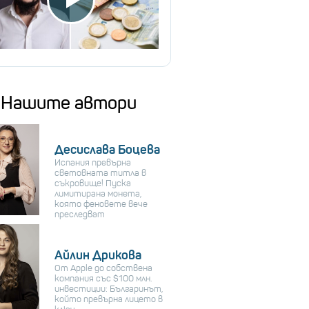
Нашите автори
Десислава Боцева
Испания превърна
световната титла в
съкровище! Пуска
лимитирана монета,
която феновете вече
преследват
Айлин Дрикова
От Apple до собствена
компания със $100 млн.
инвестиции: Българинът,
който превърна лицето в