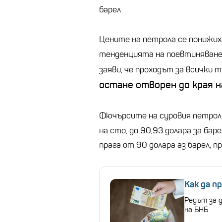
барел
Цените на петрола се понижих
тенденцията на поевтиняване
заяви, че проходът за всички 
остане отворен до края н
Фючърсите на суровия петрол
на сто, до 90,93 долара за бар
прага от 90 долара аз барел, п
Как да п
Редът за 
на БНБ