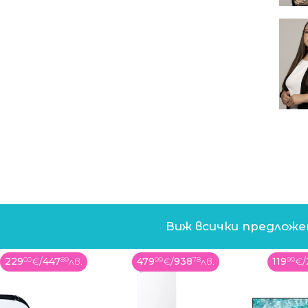
Виж всички предлож
229
00
€
/
447
89
лв.
479
99
€
/
938
78
лв.
119
99
€
/