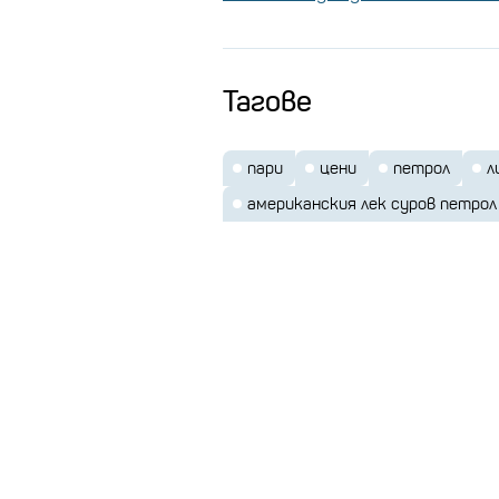
Тагове
пари
цени
петрол
л
американския лек суров петрол