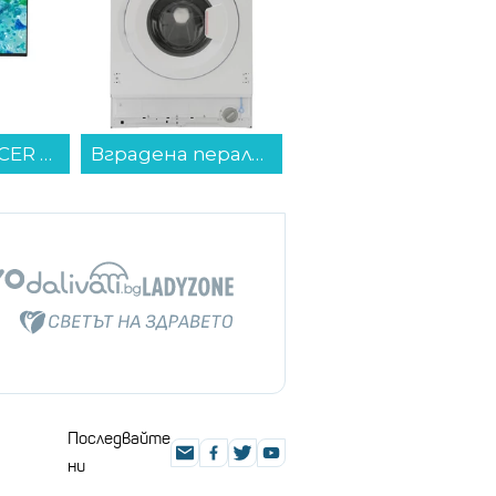
Монитор ACER VERO V7 V277Gbi UM.HV7EE.G01 , 27.00...
Вградена пералня Sharp ES-NIB714BWNA-EE , 1400 об./мин., 7.00 kg, A , Бял...
Телевизор Philips 50PUS7810/12 , 126 см, 3840x2160 UHD-4K , 50 inch, QLED ...
Последвайте
ни