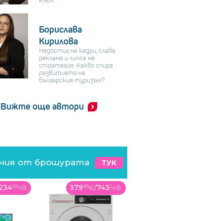
ключ
Борислава
Кирилова
Недостиг на кадри, слаба
реклама и липса на
стратегия: Какво спира
развитието на
българския туризъм?
Вижте още автори
ения от брошурата
ТУК
234
69
лв.
379
99
€
/
743
2
лв.
289
99
€
/
567
18
лв.