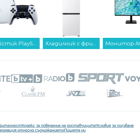
Джойстик PlayStation DualSense Edge...
Хладилник с фризер LG GBBSJ10DSW , 333 l, D , No Frost , Бял...
ерителност
Кодекс за поведение на доставчиците
Условия за ползване
ормация относно съдържанието
Пишете ни