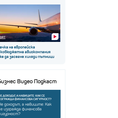
ВЯТ
ачка на европейска
скобюджетна авиокомпания
е да засегне хиляди пътници
Бизнес Видео Подкаст
Е ДОХОДЪТ, А НАВИЦИТЕ: КАК СЕ
ИЗГРАЖДА ФИНАНСОВА СИГУРНОСТ?
Не доходът, а навиците: Как
се изгражда финансова
сигурност?