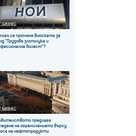
Г БИЗНЕС
кого се променя вноската за
д "Трудова злополука и
офесионална болест"?
Г БИЗНЕС
авителството предлага
падане на ограничението върху
носа на нефтопродукти