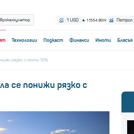
врокалкулатор
ят
Технологии
Пoдкаст
Финанси
Имоти
Блясък
онижи рязко с почти 10%
а се понижи рязко с