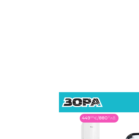
449
99
€
/
880
11
лв.