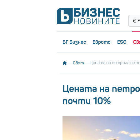
Е
БГ Бизнес
Еврото
ESG
Св
Свят
Цената на петрола се п
Цената на петрол
почти 10%