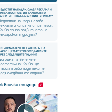
НЕДОСТИГ НА КАДРИ, СЛАБА РЕКЛАМА И
ЛИПСА НА СТРАТЕГИЯ: КАКВО СПИРА
РАЗВИТИЕТО НА БЪЛГАРСКИЯ ТУРИЗЪМ?
Недостиг на кадри, слаба
реклама и липса на стратегия:
Какво спира развитието на
българския туризъм?
ДИПЛОМАТА ВЕЧЕ НЕ Е ДОСТАТЪЧНА:
КАКВО ЩЕ ТЪРСЯТ РАБОТОДАТЕЛИТЕ
ПРЕЗ СЛЕДВАЩИТЕ ГОДИНИ?
Дипломата вече не е
достатъчна: Какво ще
търсят работодателите
през следващите години?
ж всички епизоди