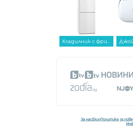
Хладилник с фризер MIELE KD 4072 E ws Active , 308 l, E , Бял , Статична...
За нас
Екип
Политика за пов
Инф