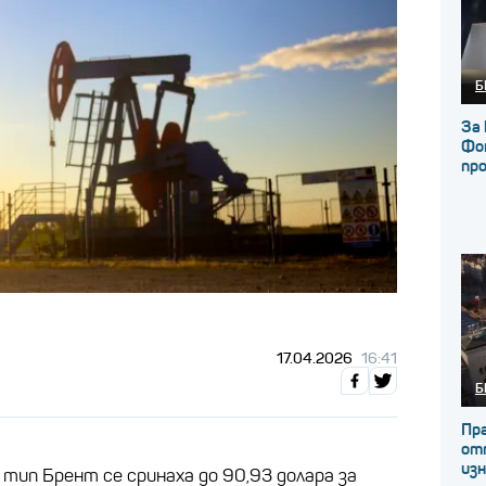
Б
За 
Фон
пр
17.04.2026
16:41
Б
Пр
от
из
тип Брент се сринаха до 90,93 долара за