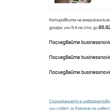
Котировките на американския 
85,8
долара, или 9,4 на сто, до
Последвайте businessnovin
Последвайте businessnovi
Последвайте businessnovin
Съдържанието е информативно
или съвет за вземане на инве