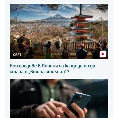
СВЯТ
Кои градове в Япония са кандидати да
станат „втора столица“?