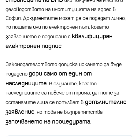
или получено на място в
деловодството на институцията на адрес в
София. Документите могат да се подадат лично,
по пощата или по електронен път, когато
квалифициран
заявлението е подписано с
електронен подпис
.
Законодателството допуска искането да бъде
дори само от един от
подадено
наследниците
. В случаите, когато
наследниците са повече от трима, данните за
допълнително
останалите лица се попълват в
заявление
, но това не възпрепятства
започването на процедурата
.