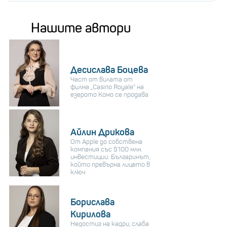
Нашите автори
Десислава Боцева
Част от вилата от
филма „Casino Royale“ на
езерото Комо се продава
Айлин Дрикова
От Apple до собствена
компания със $100 млн.
инвестиции: Българинът,
който превърна лицето в
ключ
Борислава
Кирилова
Недостиг на кадри, слаба