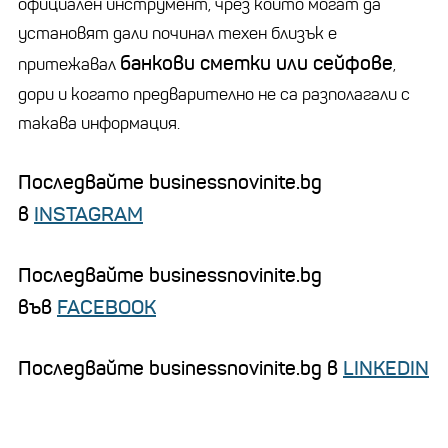
официален инструмент, чрез който могат да
установят дали починал техен близък е
банкови сметки или сейфове
притежавал
,
дори и когато предварително не са разполагали с
такава информация.
Последвайте businessnovinite.bg
в
INSTAGRAM
Последвайте businessnovinite.bg
във
FACEBOOK
Последвайте businessnovinite.bg в
LINKEDIN