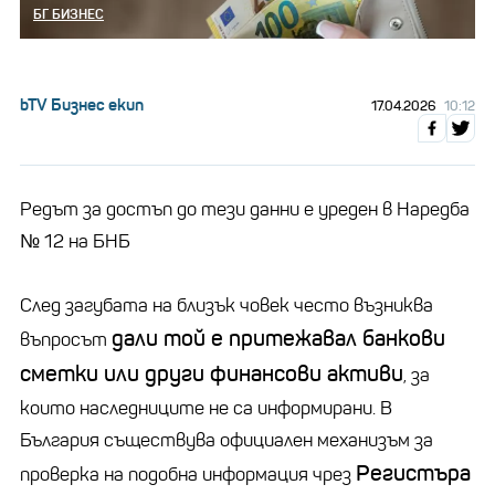
БГ БИЗНЕС
bTV Бизнес екип
17.04.2026
10:12
Редът за достъп до тези данни е уреден в Наредба
№ 12 на БНБ
След загубата на близък човек често възниква
дали той е притежавал банкови
въпросът
сметки или други финансови активи
, за
които наследниците не са информирани. В
България съществува официален механизъм за
Регистъра
проверка на подобна информация чрез