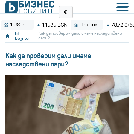
 USD
Петрол
1.1535 BGN
78.72 $/барел
БГ
Как да проверим дали имаме наследствени
Бизнес
пари?
Как да проверим дали имаме
наследствени пари?