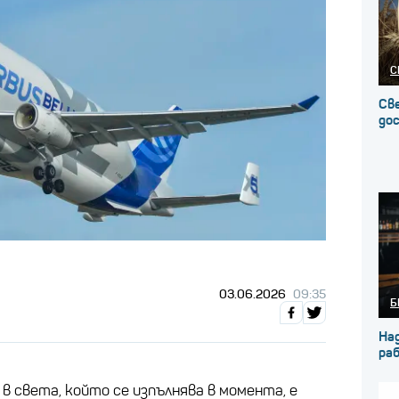
С
Св
до
03.06.2026
09:35
Б
На
ра
в света, който се изпълнява в момента, е