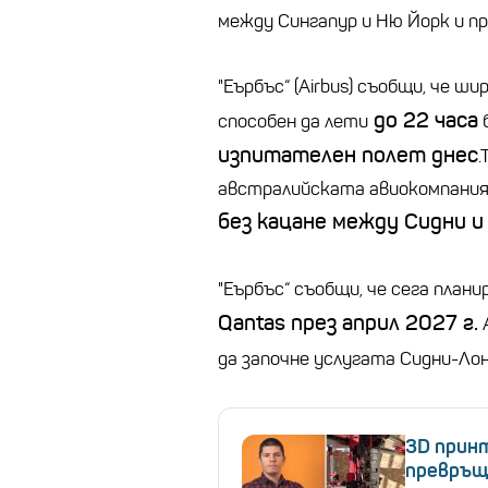
между Сингапур и Ню Йорк и пр
"Еърбъс“ (Airbus) съобщи, че
до 22 часа
способен да лети
б
изпитателен полет днес
.
австралийската авиокомпания Q
без кацане между Сидни и
"Еърбъс“ съобщи, че сега план
Qantas през април 2027 г.
да започне услугата Сидни-Ло
3D принт
превръщ