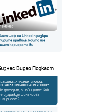
Г БИЗНЕС
ият шеф на LinkedIn разкри
тирите правила, които ще
силят кариерата ви
Бизнес Видео Подкаст
Е ДОХОДЪТ, А НАВИЦИТЕ: КАК СЕ
ИЗГРАЖДА ФИНАНСОВА СИГУРНОСТ?
Не доходът, а навиците: Как
се изгражда финансова
сигурност?