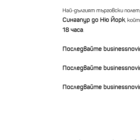
Най-дългият търговски полет,
Сингапур до Ню Йорк
, кой
18 часа
.
Последвайте businessnovin
Последвайте businessnovi
Последвайте businessnovin