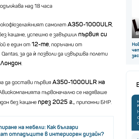
одължава над 18 часа
A350-1000ULR
 широкофюзелажният самолет
,
Б
първия си
ез кацане, успешно е завършил
12-те
Той е един от
, поръчани от
Нов
че
antas, за да ѝ позволи да извършва полети
за
 Лондон
.
A350-1000ULR на
ира да достави първия
Авиокомпанията първоначално се надяваше
през 2025 г.,
ндон без кацане
припомни БНР.
Н
иране на мебели: Как българи
ат отпадъците в интериорен дизайн?