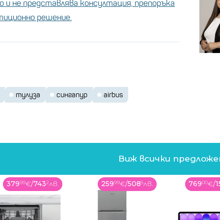
 и не представлява консултация, препоръка
стиционно решение.
тулуза
сингапур
airbus
Виж всички предлож
379
99
€
/
743
2
лв.
259
99
€
/
508
5
лв.
769
00
€
/
1