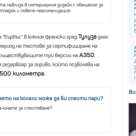
та навлиза в интериорния дизайн с обещание за
отпадък и повече персонализация
Тулуза
 "Еърбъс“ в южния френски град
днес
период на тестове за сертифициране на
A350
 съществуващите три версии на
,
резервоар за гориво, който позволява на
 500 километра.
Ви
нето на колело може да ви спести пари?
начинете за спестяване?