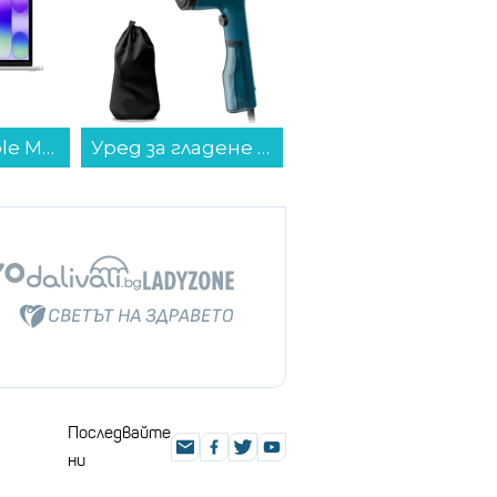
Лаптоп Apple MacBook Neo 13" 256GB Silver mhfa4 , 13.00 , 256 , 8 , Apple A18 Pro 5 Core GPU , Apple A18 Pro 6 Core , Mac OS...
Уред за гладене с пара Tefal DT2020E1...
Хладилник с фризер LG GBG719MDNN*** , 352 l, D , No Frost...
Последвайте
ни