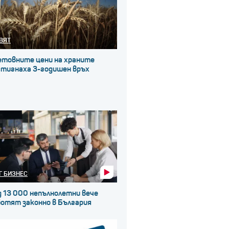
ВЯТ
етовните цени на храните
стигнаха 3-годишен връх
Г БИЗНЕС
д 13 000 непълнолетни вече
ботят законно в България