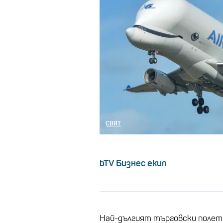
СВЯТ
bTV Бизнес екип
Най-дългият търговски полет 