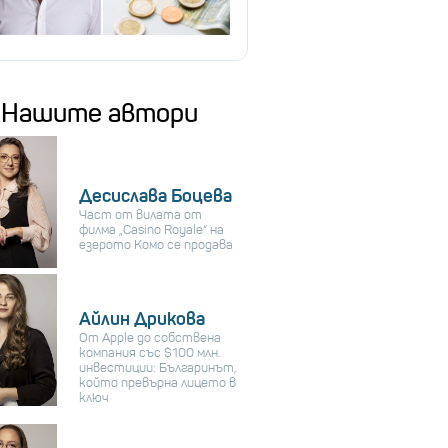
Нашите автори
Десислава Боцева
Част от вилата от
филма „Casino Royale“ на
езерото Комо се продава
Айлин Дрикова
От Apple до собствена
компания със $100 млн.
инвестиции: Българинът,
който превърна лицето в
ключ