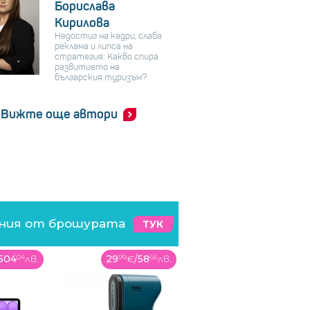
Борислава
Кирилова
Недостиг на кадри, слаба
реклама и липса на
стратегия: Какво спира
развитието на
българския туризъм?
Вижте още автори
ения от брошурата
ТУК
504
04
лв.
29
99
€
/
58
66
лв.
1299
99
€
/
2542
56
лв.