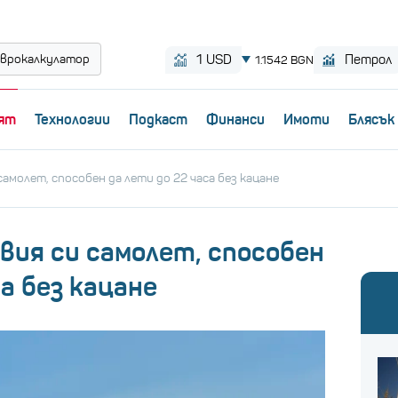
врокалкулатор
ят
Технологии
Пoдкаст
Финанси
Имоти
Блясък
самолет, способен да лети до 22 часа без кацане
вия си самолет, способен
са без кацане