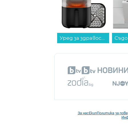
Уред за здравословно готвене Tefal EY8328E0 Easy Fry Infrared...
За нас
Екип
Политика за пов
Инф