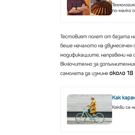
Технология
по-малко 
Тестовият полет от базата на
беше началото на двумесечен 
модификациите, направени на
включително за допълнителния 
около 18
самолета да измине
Как кара
Какви са 