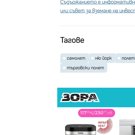
Съдържанието е информативно
или съвет за вземане на инве
Тагове
самолет
ню йорк
полет
търговски полет
117
99
€
/
230
77
лв.