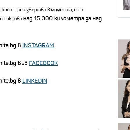
 който се извършва в момента, е от
над 15 000 километра за над
то покрива
ite.bg в
INSTAGRAM
nite.bg във
FACEBOOK
ite.bg в
LINKEDIN