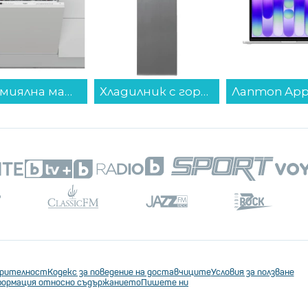
Съдомиялна машина за вграждане Whirlpool WH4IFC14BN6 , 14 комплекта, C...
Хладилник с горна камера Finlux FXRA 28350 IXE , 243 l, E , Инокс , Статична...
ерителност
Кодекс за поведение на доставчиците
Условия за ползване
ормация относно съдържанието
Пишете ни