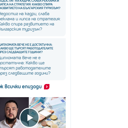
НЕДОСТИГ НА КАДРИ, СЛАБА РЕКЛАМА И
ЛИПСА НА СТРАТЕГИЯ: КАКВО СПИРА
РАЗВИТИЕТО НА БЪЛГАРСКИЯ ТУРИЗЪМ?
Недостиг на кадри, слаба
реклама и липса на стратегия:
Какво спира развитието на
българския туризъм?
ДИПЛОМАТА ВЕЧЕ НЕ Е ДОСТАТЪЧНА:
КАКВО ЩЕ ТЪРСЯТ РАБОТОДАТЕЛИТЕ
ПРЕЗ СЛЕДВАЩИТЕ ГОДИНИ?
Дипломата вече не е
достатъчна: Какво ще
търсят работодателите
през следващите години?
ж всички епизоди