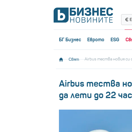
Е
БГ Бизнес
Еврото
ESG
Св
Свят
Airbus тества новия си 
Airbus тества но
да лети до 22 ча