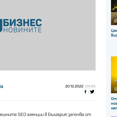
С
Це
вис
ва
20.12.2022
04:00
С
От
мог
не
ешните SEO агенции в България започва от