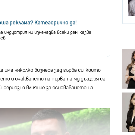
оша реклама? Категорично да!
 индустрия ни изненадва всеки ден, казва
рев
а има няколко бизнеса зад гърба си, които
ието и очакването на първата му дъщеря са
-сериозно влияние за основаването на