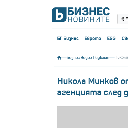
Е
БГ Бизнес
Еврото
ESG
Св
Бизнес Видео Подкаст
Никола
Никола Минков от
агенцията след 