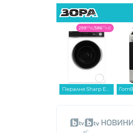
съдружник Дидо Григоров.
79
99
€
/
156
45
лв.
299
99
€
/
586
73
лв.
Иван Бон
върне на
дигитал
В новия е
Бондоков, 
„Към онзи момент не бях наясн
Рутер Wi-Fi TP-Link Archer BE230...
Пералня Sharp ES-NFB714AWNNA , 1400 об./мин., 7.00 kg, A , Бял...
търсачки. Много бизнеси не п
осъзнават, че тази услуга им п
Неговите усилия от самото на
компаниите
, а принципът, от 