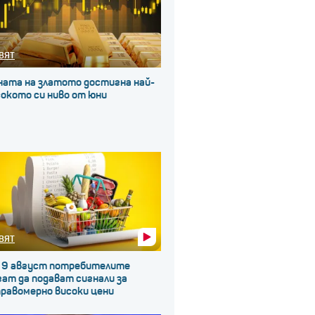
ВЯТ
ната на златото достигна най-
окото си ниво от юни
ВЯТ
 9 август потребителите
ат да подават сигнали за
правомерно високи цени