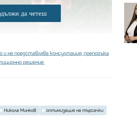
дължи да четеш
 и не представлява консултация, препоръка
стиционно решение.
Никола Минков
оптимизация на търсачки
а да се интересува от науката SEO.
чев, който е и негов партньор в Serpact.
6 г., когато се присъединява и другият