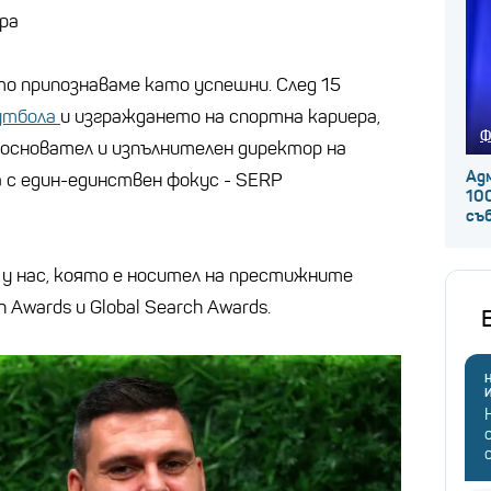
ра
то припознаваме като успешни. След 15
утбола
и изграждането на спортна кариера,
Ф
е основател и изпълнителен директор на
Ад
а с един-единствен фокус - SERP
100
съ
у нас, която е носител на престижните
 Awards и Global Search Awards.
Н