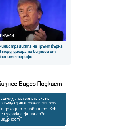
ИНАНСИ
министрацията на Тръмп върна
 млрд. долара на бизнеса от
браните тарифи
Бизнес Видео Подкаст
Е ДОХОДЪТ, А НАВИЦИТЕ: КАК СЕ
ИЗГРАЖДА ФИНАНСОВА СИГУРНОСТ?
Не доходът, а навиците: Как
се изгражда финансова
сигурност?