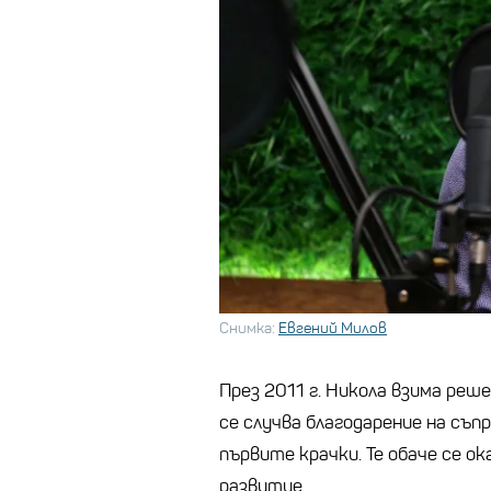
Снимка:
Евгений Милов
През 2011 г. Никола взима реш
се случва благодарение на съп
първите крачки. Те обаче се о
развитие.