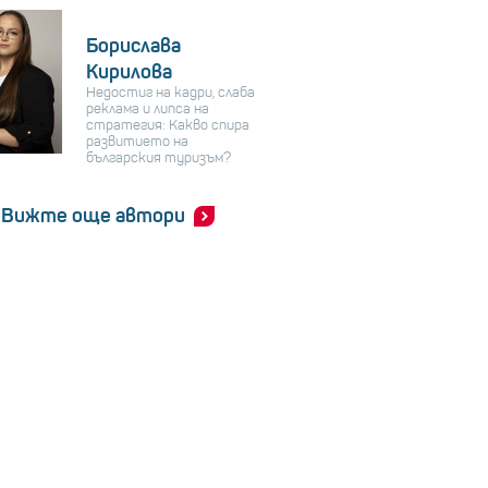
Борислава
Кирилова
Недостиг на кадри, слаба
реклама и липса на
стратегия: Какво спира
развитието на
българския туризъм?
Вижте още автори