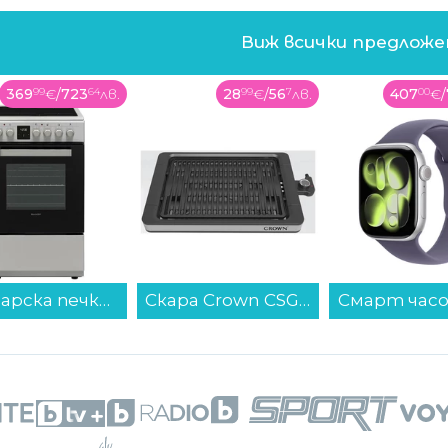
Виж всички предлож
369
99
€
/
723
64
лв.
28
99
€
/
56
7
лв.
407
00
€
/
доков: Българският бизнес може да се
 световната карта, ако се
изира
пизод на Бизнес Видео Подкаст гостува Иван
съосновател на Limacon
о до какво може да доведе оптимизацията на
Готварска печка (ток) Sharp KF-56FVDT22IMK-EU , INOX , Керамични...
Скара Crown CSG-18W3626...
оставят като приоритет SEO-то, не
омага да бъдат по-успешни“, казва Никола.
чало също са фокусирани върху прогресът на
който се води, е да бъде полезен. С това