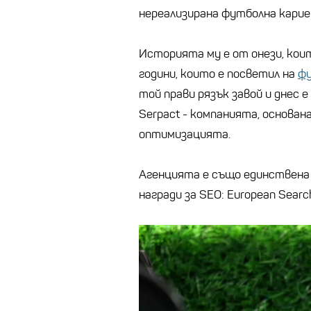
нереализирана футболна карие
Историята му е от онези, кои
години, които е посветил на
ф
той прави рязък завой и днес 
Serpact - компанията, основан
оптимизацията.
Агенцията е също единствена 
награди за SEO: European Search