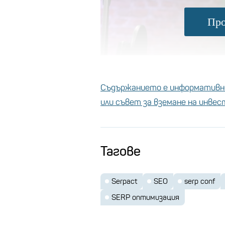
Про
Съдържанието е информативно
или съвет за вземане на инве
Тагове
Снимка:
Евгений Милов
Serpact
SEO
serp conf
Преди 10 години Никола започв
SERP оптимизация
Посоката задава Борислав Арап
Компанията стартира през 201