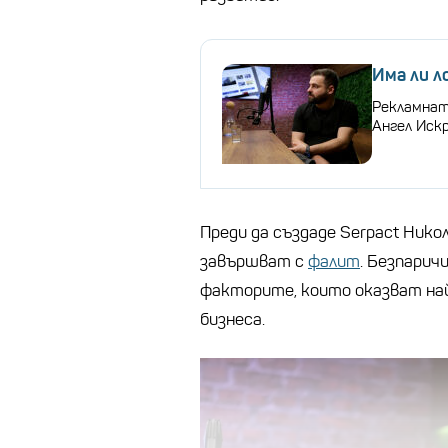
Има ли л
Рекламната
Ангел Иск
Преди да създаде Serpact Никол
завършват с
фалит
. Безпарич
факторите, които оказват най
бизнеса.