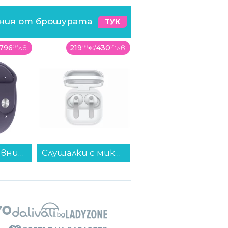
ения от брошурата
ТУК
796
03
лв.
219
99
€
/
430
27
лв.
479
99
€
/
938
78
лв.
Смарт часовник Apple Watch 11 46mm Silver/Purple Band S/M mev94 , 2.00 , 64 , Apple S10 SiP 64-bit Dual Core...
Слушалки с микрофон Samsung GALAXY BUDS 4 PRO WHITE SM-R640NZWA , Bluetooth , IN-EAR (ТАПИ)...
Пералня AEG LFR61M844BE , 1400 об./мин., 8.00 kg, A , Бял...