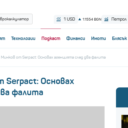
врокалкулатор
ят
Технологии
Пoдкаст
Финанси
Имоти
Блясък
 Минков от Serpact: Основах агенцията след два фалита
 Serpact: Основах
два фалита