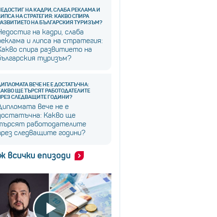
НЕДОСТИГ НА КАДРИ, СЛАБА РЕКЛАМА И
ЛИПСА НА СТРАТЕГИЯ: КАКВО СПИРА
РАЗВИТИЕТО НА БЪЛГАРСКИЯ ТУРИЗЪМ?
Недостиг на кадри, слаба
реклама и липса на стратегия:
Какво спира развитието на
българския туризъм?
ДИПЛОМАТА ВЕЧЕ НЕ Е ДОСТАТЪЧНА:
КАКВО ЩЕ ТЪРСЯТ РАБОТОДАТЕЛИТЕ
ПРЕЗ СЛЕДВАЩИТЕ ГОДИНИ?
Дипломата вече не е
достатъчна: Какво ще
търсят работодателите
през следващите години?
ж всички епизоди