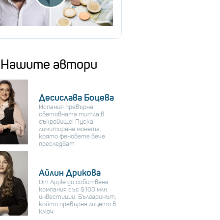
Нашите автори
Десислава Боцева
Испания превърна
световната титла в
съкровище! Пуска
лимитирана монета,
която феновете вече
преследват
Айлин Дрикова
От Apple до собствена
компания със $100 млн.
инвестиции: Българинът,
който превърна лицето в
ключ