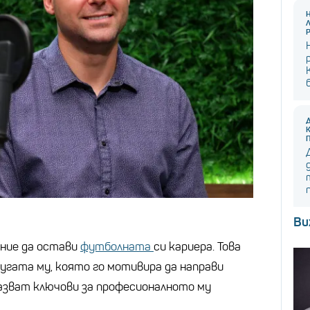
Ви
ение да остави
футболната
си кариера. Това
ругата му, която го мотивира да направи
казват ключови за професионалното му