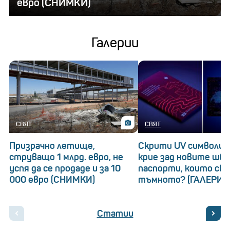
евро (СНИМКИ)
Галерии
СВЯТ
СВЯТ
Призрачно летище,
Скрити UV символи: 
струващо 1 млрд. евро, не
крие зад новите шв
успя да се продаде и за 10
паспорти, които св
000 евро (СНИМКИ)
тъмното? (ГАЛЕРИЯ
Статии