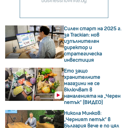
Силен старт на 2025 г.
за Trackian: нов
изпълнителен
директор и
стратегическа
инвестиция
Ето защо
хранителните
магазини не се
включват в
намаленията на „Черен
петък“ (ВИДЕО)
Никола Минков:
„Черният петък“ в
България вече е по цял