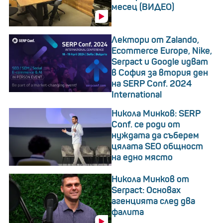
месец (ВИДЕО)
Лектори от Zalando,
Ecommerce Europe, Nike,
Serpact и Google идват
в София за втория ден
на SERP Conf. 2024
International
Никола Минков: SERP
Conf. се роди от
нуждата да съберем
цялата SEO общност
на едно място
Никола Минков от
Serpact: Основах
агенцията след два
фалита