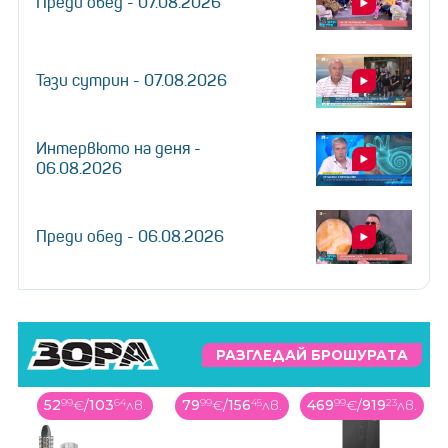
Преди обед - 07.08.2026
Тази сутрин - 07.08.2026
Интервюто на деня -
06.08.2026
Преди обед - 06.08.2026
РАЗГЛЕДАЙ БРОШУРАТА
в.
79
99
€
/
156
45
лв.
469
99
€
/
919
23
лв.
449
99
€
/
880
11
лв.