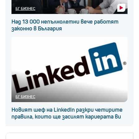
БГ БИЗНЕС
Над 13 000 непълнолетни вече работят
законно в България
БГ БИЗНЕС
Новият шеф на LinkedIn разкри четирите
правила, които ще засилят кариерата ви