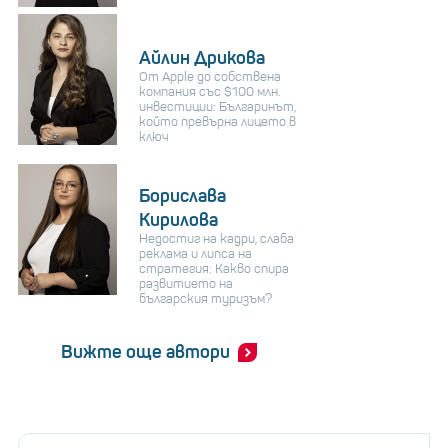
Айлин Дрикова
От Apple до собствена
компания със $100 млн.
инвестиции: Българинът,
който превърна лицето в
ключ
Борислава
Кирилова
Недостиг на кадри, слаба
реклама и липса на
стратегия: Какво спира
развитието на
българския туризъм?
Вижте още автори