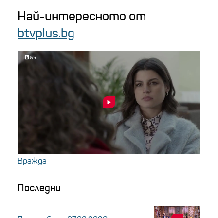
Най-интересното от
btvplus.bg
Вражда
Последни