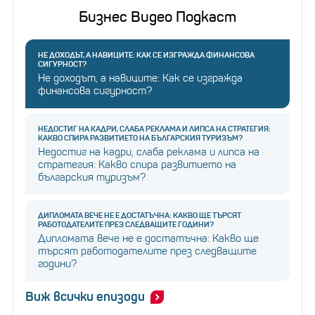
Бизнес Видео Подкаст
НЕ ДОХОДЪТ, А НАВИЦИТЕ: КАК СЕ ИЗГРАЖДА ФИНАНСОВА
СИГУРНОСТ?
Не доходът, а навиците: Как се изгражда
финансова сигурност?
НЕДОСТИГ НА КАДРИ, СЛАБА РЕКЛАМА И ЛИПСА НА СТРАТЕГИЯ:
КАКВО СПИРА РАЗВИТИЕТО НА БЪЛГАРСКИЯ ТУРИЗЪМ?
Недостиг на кадри, слаба реклама и липса на
стратегия: Какво спира развитието на
българския туризъм?
ДИПЛОМАТА ВЕЧЕ НЕ Е ДОСТАТЪЧНА: КАКВО ЩЕ ТЪРСЯТ
РАБОТОДАТЕЛИТЕ ПРЕЗ СЛЕДВАЩИТЕ ГОДИНИ?
Дипломата вече не е достатъчна: Какво ще
търсят работодателите през следващите
години?
Виж всички епизоди