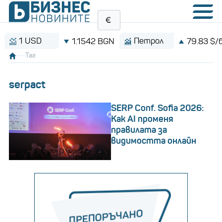
SD
Петрол
1.1542 BGN
79.83 $/барел
Таг
serpact
SERP Conf. Sofia 2026:
Как AI променя
правилата за
видимостта онлайн