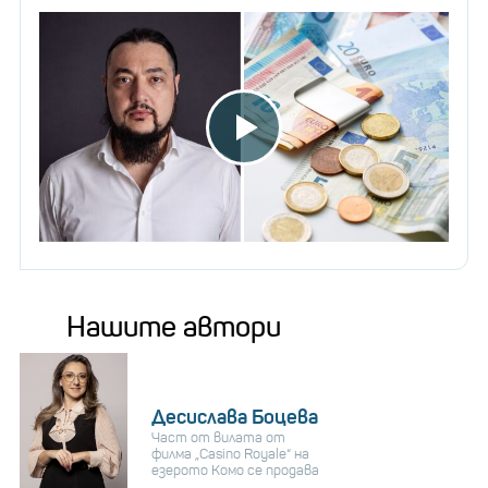
Нашите автори
Десислава Боцева
Част от вилата от
филма „Casino Royale“ на
езерото Комо се продава