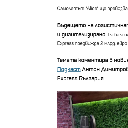
Самолетът "Alice" ще превозва 
Бъдещето на логистичнат
и дигитализирано.
Глобални
Express предвижда 2 млрд. евр
Темата коментира в нови
Подкаст
Антон Димитров,
Express България.