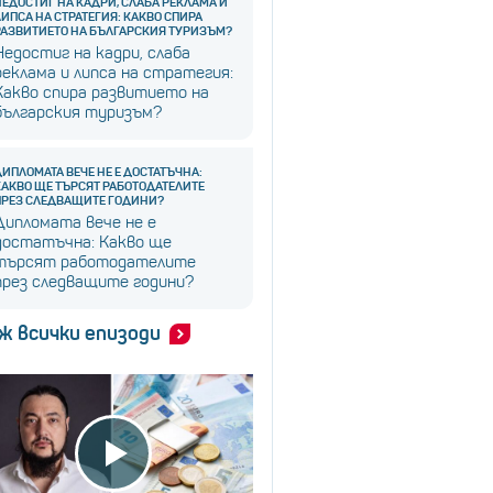
НЕДОСТИГ НА КАДРИ, СЛАБА РЕКЛАМА И
ЛИПСА НА СТРАТЕГИЯ: КАКВО СПИРА
РАЗВИТИЕТО НА БЪЛГАРСКИЯ ТУРИЗЪМ?
Недостиг на кадри, слаба
реклама и липса на стратегия:
Какво спира развитието на
българския туризъм?
ДИПЛОМАТА ВЕЧЕ НЕ Е ДОСТАТЪЧНА:
КАКВО ЩЕ ТЪРСЯТ РАБОТОДАТЕЛИТЕ
ПРЕЗ СЛЕДВАЩИТЕ ГОДИНИ?
Дипломата вече не е
достатъчна: Какво ще
търсят работодателите
през следващите години?
ж всички епизоди