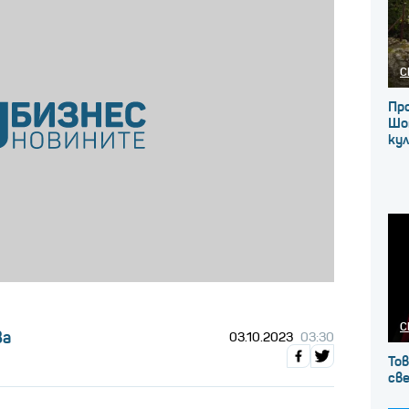
С
Про
Шо
ку
С
ва
03.10.2023
03:30
Тов
св