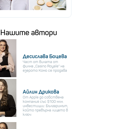
Нашите автори
Десислава Боцева
Част от вилата от
филма „Casino Royale“ на
езерото Комо се продава
Айлин Дрикова
От Apple до собствена
компания със $100 млн.
инвестиции: Българинът,
който превърна лицето в
ключ