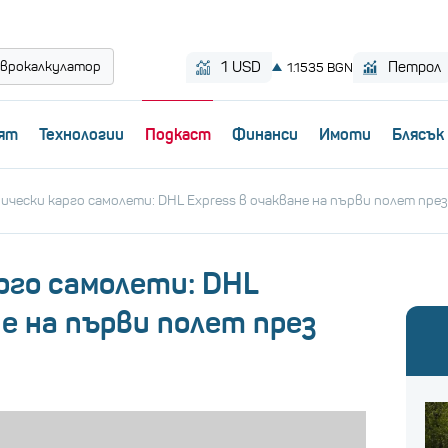
врокалкулатор
ят
Технологии
Пoдкаст
Финанси
Имоти
Блясък
ически карго самолети: DHL Express в очакване на първи полет през
рго самолети: DHL
не на първи полет през