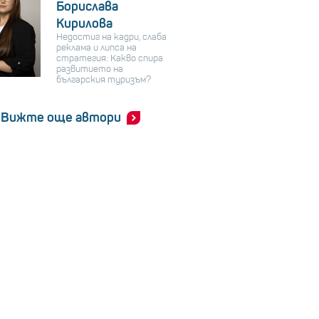
Борислава
Кирилова
Недостиг на кадри, слаба
реклама и липса на
стратегия: Какво спира
развитието на
българския туризъм?
Вижте още автори