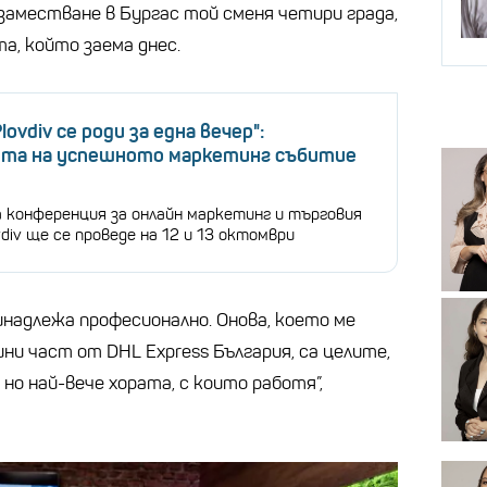
 заместване в Бургас той сменя четири града,
а, който заема днес.
Plovdiv се роди за една вечер":
та на успешното маркетинг събитие
 конференция за онлайн маркетинг и търговия
ovdiv ще се проведе на 12 и 13 октомври
ринадлежа професионално. Онова, което ме
ни част от DHL Express България, са целите,
но най-вече хората, с които работя”,