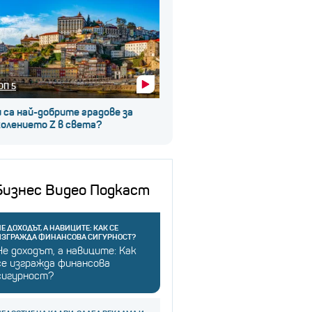
ОП 5
 са най-добрите градове за
колението Z в света?
Бизнес Видео Подкаст
Е ДОХОДЪТ, А НАВИЦИТЕ: КАК СЕ
ИЗГРАЖДА ФИНАНСОВА СИГУРНОСТ?
Не доходът, а навиците: Как
се изгражда финансова
сигурност?