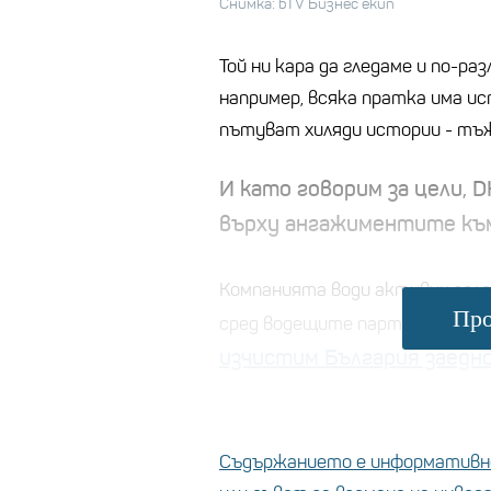
Снимка: bTV Бизнес екип
Той ни кара да гледаме и по-раз
например, всяка пратка има ис
пътуват хиляди истории - тъж
И като говорим за цели, 
върху ангажиментите къ
Компанията води активни зелен
Про
сред водещите партньори на и
изчистим България заедно
Съдържанието е информативно