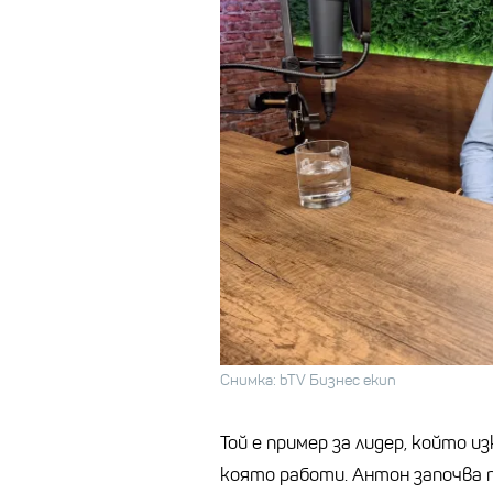
Снимка: bTV Бизнес екип
Той е пример за лидер, който и
която работи. Антон започва п