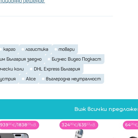
стиционно решение.
карго
логистика
товари
им България заедно
Бизнес Видео Подкаст
чески коли
DHL Express България
дустрия
Alice
въглеродна неутралност
Виж всички предлож
324
99
€
/
635
63
лв.
64
99
€
/
127
11
лв.
191
99