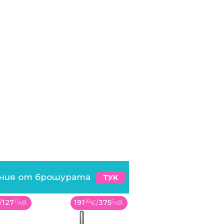
ения от брошурата
ТУК
€
/
375
5
лв.
149
99
€
/
293
36
лв.
158
99
€
/
310
96
лв.