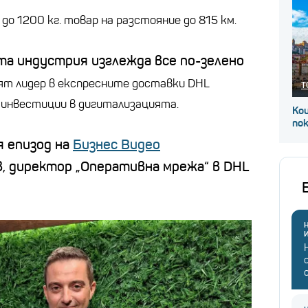
до 1200 кг. товар на разстояние до 815 км.
а индустрия изглежда все по-зелено
ят лидер в експресните доставки DHL
Т
о инвестиции в дигитализацията.
Кои
по
я епизод на
Бизнес Видео
 директор „Оперативна мрежа“ в DHL
Н