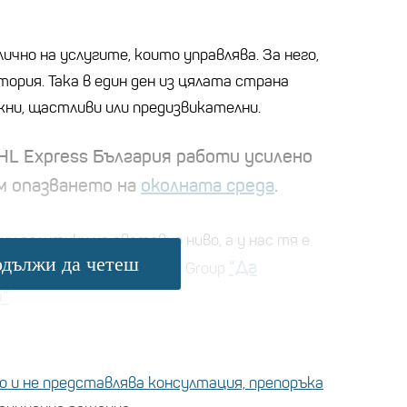
лично на услугите, които управлява. За него,
тория. Така в един ден из цялата страна
ни, щастливи или предизвикателни.
DHL Express България работи усилено
м опазването на
околната среда
.
и политики на световно ниво, а у нас тя е
дължи да четеш
“Да
нициативта на bTV Media Group
”
.
 и не представлява консултация, препоръка