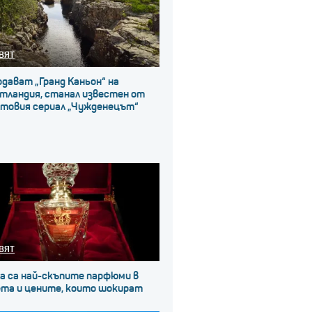
ВЯТ
дават „Гранд Каньон“ на
тландия, станал известен от
лтовия сериал „Чужденецът“
ВЯТ
а са най-скъпите парфюми в
ета и цените, които шокират