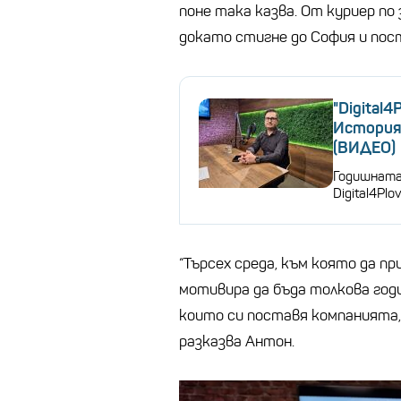
поне така казва. От куриер по
докато стигне до София и пост
"Digital4
История
(ВИДЕО)
Годишната
Digital4Pl
“Търсех среда, към която да п
мотивира да бъда толкова годи
които си поставя компанията, 
разказва Антон.