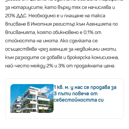
за нотариусите, като върху тях се начислява и
20% ДДС. Необходимо е и плащане на такса
вписване в Имотния регистър към Агенцията по
вписванията, която обикновено е 0,1% от
стойността на имота. Ако сделката се
осъществява чрез агенция за недвижими имоти,
към разходите се добавя и брокерска комисионна,
най-често между 2% и 3% от продажната цена.
1 кв. м. у нас се продава за
3 пъти повече от
себестойността си