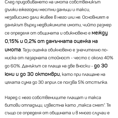
След придобиването на имота собственикът
дължи ежегодни местни данъци и такси,
независимо дали живее в него или не. Основният е
данъкът върху недвижимите имоти, чийто размер
между
се определя от общината и обикновено е
0,15% и 0,2% от данъчната оценка на
имота
. Тази оценка обикновено е значително по-
ниска от пазарната стойност - често с около 40%
до 30
до 60%. Данъкът се плаща на две вноски -
юни и до 30 октомври,
като при плащане на
цялата сума до 30 април се ползва 5% отстъпка.
Наред с него собствениците плащат и такса
битови отпадъци, известна като „такса смет“. Тя
също се определя от общината и в много случаи е