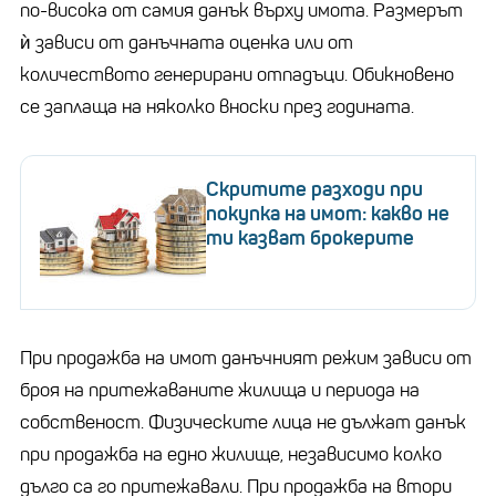
по-висока от самия данък върху имота. Размерът
ѝ зависи от данъчната оценка или от
количеството генерирани отпадъци. Обикновено
се заплаща на няколко вноски през годината.
Скритите разходи при
покупка на имот: какво не
ти казват брокерите
При продажба на имот данъчният режим зависи от
броя на притежаваните жилища и периода на
собственост. Физическите лица не дължат данък
при продажба на едно жилище, независимо колко
дълго са го притежавали. При продажба на втори