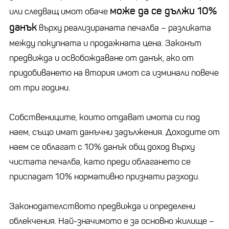
може да се дължи 10%
или следващ имот обаче
данък
върху реализираната печалба – разликата
между покупната и продажната цена. Законът
предвижда и освобождаване от данък, ако от
придобиването на втория имот са изминали повече
от три години.
Собствениците, които отдават имота си под
наем, също имат данъчни задължения. Доходите от
наем се облагат с 10% данък общ доход върху
чистата печалба, като преди облагането се
приспадат 10% нормативно признати разходи.
Законодателството предвижда и определени
облекчения. Най-значимото е за основно жилище –