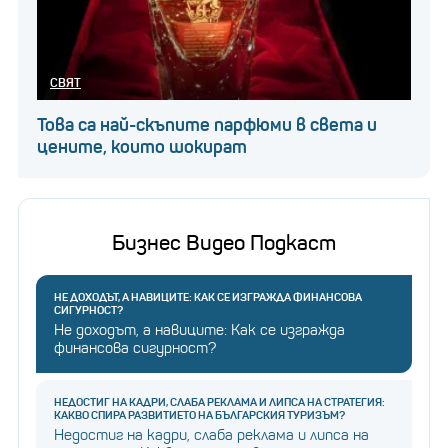
СВЯТ
Това са най-скъпите парфюми в света и
цените, които шокират
Бизнес Видео Подкаст
НЕ ДОХОДЪТ, А НАВИЦИТЕ: КАК СЕ ИЗГРАЖДА ФИНАНСОВА
СИГУРНОСТ?
Не доходът, а навиците: Как се изгражда
финансова сигурност?
НЕДОСТИГ НА КАДРИ, СЛАБА РЕКЛАМА И ЛИПСА НА СТРАТЕГИЯ:
КАКВО СПИРА РАЗВИТИЕТО НА БЪЛГАРСКИЯ ТУРИЗЪМ?
Недостиг на кадри, слаба реклама и липса на