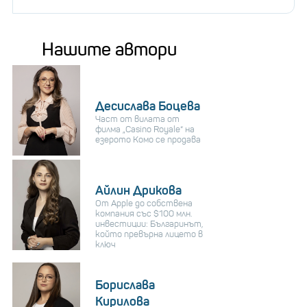
Нашите автори
Десислава Боцева
Част от вилата от
филма „Casino Royale“ на
езерото Комо се продава
Айлин Дрикова
От Apple до собствена
компания със $100 млн.
инвестиции: Българинът,
който превърна лицето в
ключ
Борислава
Кирилова