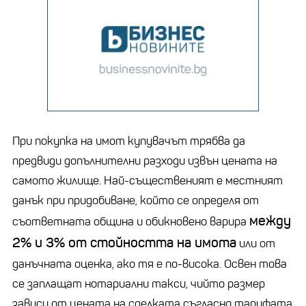
При покупка на имот купувачът трябва да
предвиди допълнителни разходи извън цената на
самото жилище. Най-същественият е местният
данък при придобиване, който се определя от
между
съответната община и обикновено варира
2% и 3% от стойността на имота
или от
данъчната оценка, ако тя е по-висока. Освен това
се заплащат нотариални такси, чийто размер
зависи от цената на сделката съгласно тарифата