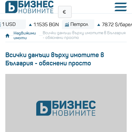
D
Петрол
1.1535 BGN
78.72 $/барел
Недвижими
Всички данъци върху имотите в България
имоти
- обяснени просто
Всички данъци върху имотите в
България - обяснени просто