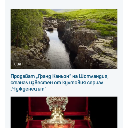
СВЯТ
Продават „Гранд Каньон“ на Шотландия,
станал известен от култовия сериал
„Чужденецът“