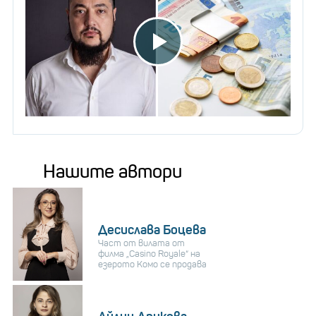
Нашите автори
Десислава Боцева
Част от вилата от
филма „Casino Royale“ на
езерото Комо се продава