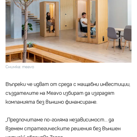
Снимка: meavo
Въпреки че идват от среда с мащабни инвестиции,
създателите на Meavo избират да изградят
компанията без външно финансиране.
„Предпочитаме по-голяма независимост… да
вземем стратегическите решения без външен