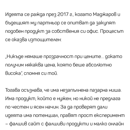
Идеята се ражда през 2017 г., когато Маджаров и
бъдещият му партньор се опитват да закупят
подобен продукт за собствения си офис. Процесът
се оказва изтощителен:
„Никъде нямаше прозрачност при цените… докато
получим някаква цена, която беше абсолютно
висока“, спомня си той.
Тогава осъзнава, че има незапълнена пазарна ниша.
Има продукт, който е нужен, но никой не предлага
по честен и ясен начин. За да проверят дали
идеята има потенциал, правят прост експеримент
– фалшив сайт с фалшиви продукти и малко онлайн