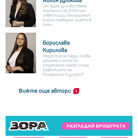
Айлин Дрикова
От Apple до собствена
компания със $100 млн.
инвестиции: Българинът,
който превърна лицето в
ключ
Борислава
Кирилова
Недостиг на кадри, слаба
реклама и липса на
стратегия: Какво спира
развитието на
българския туризъм?
Вижте още автори
РАЗГЛЕДАЙ БРОШУРАТА