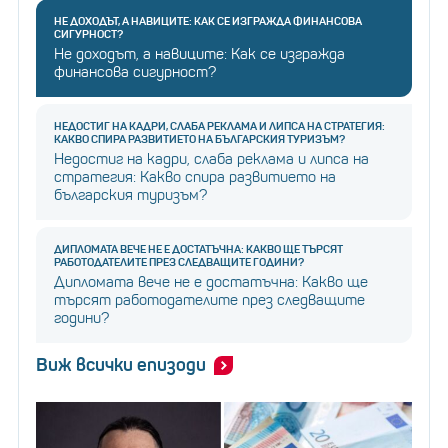
НЕ ДОХОДЪТ, А НАВИЦИТЕ: КАК СЕ ИЗГРАЖДА ФИНАНСОВА
СИГУРНОСТ?
Не доходът, а навиците: Как се изгражда
финансова сигурност?
НЕДОСТИГ НА КАДРИ, СЛАБА РЕКЛАМА И ЛИПСА НА СТРАТЕГИЯ:
КАКВО СПИРА РАЗВИТИЕТО НА БЪЛГАРСКИЯ ТУРИЗЪМ?
Недостиг на кадри, слаба реклама и липса на
стратегия: Какво спира развитието на
българския туризъм?
ДИПЛОМАТА ВЕЧЕ НЕ Е ДОСТАТЪЧНА: КАКВО ЩЕ ТЪРСЯТ
РАБОТОДАТЕЛИТЕ ПРЕЗ СЛЕДВАЩИТЕ ГОДИНИ?
Дипломата вече не е достатъчна: Какво ще
търсят работодателите през следващите
години?
Виж всички епизоди