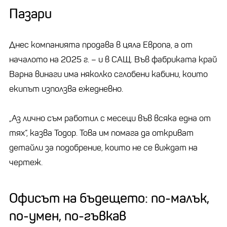
Пазари
Днес компанията продава в цяла Европа, а от
началото на 2025 г. – и в САЩ. Във фабриката край
Варна винаги има няколко сглобени кабини, които
екипът използва ежедневно.
„Аз лично съм работил с месеци във всяка една от
тях“, казва Тодор. Това им помага да откриват
детайли за подобрение, които не се виждат на
чертеж.
Офисът на бъдещето: по-малък,
по-умен, по-гъвкав