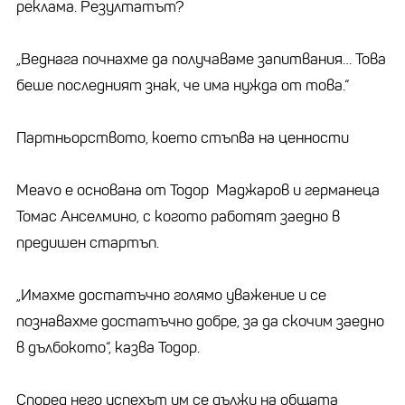
реклама. Резултатът?
„Веднага почнахме да получаваме запитвания… Това
беше последният знак, че има нужда от това.“
Партньорството, което стъпва на ценности
Meavo е основана от Тодор Маджаров и германеца
Томас Анселмино, с когото работят заедно в
предишен стартъп.
„Имахме достатъчно голямо уважение и се
познавахме достатъчно добре, за да скочим заедно
в дълбокото“, казва Тодор.
Според него успехът им се дължи на общата