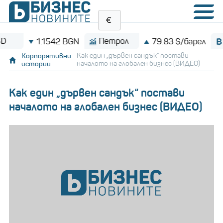
Петрол
Bitcoin
1.1542 BGN
79.83 $/барел
Корпоративни
Как един „дървен сандък“ постави
истории
началото на глобален бизнес (ВИДЕО)
Как един „дървен сандък“ постави
началото на глобален бизнес (ВИДЕО)