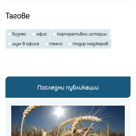
Тагове
бизнес
офис
корпоративни истории
шум в офиса
meavo
тодор маджаров
Последни публикации