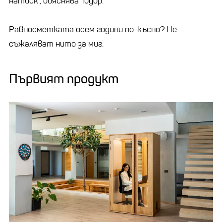
натиск“, обяснява Тодор.
Равносметката осем години по-късно? Не
съжаляват нито за миг.
Първият продукт