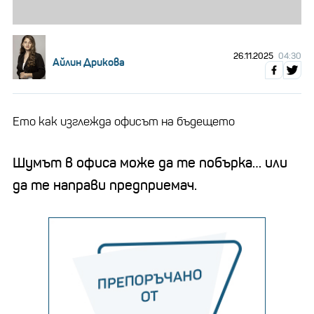
26.11.2025
04:30
Айлин Дрикова
Ето как изглежда офисът на бъдещето
Шумът в офиса може да те побърка… или
да те направи предприемач.