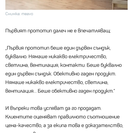
Снимка: meavo
Първият прототип далеч не е впечатляващ:
„Първия прототип беше един дървен съндък,
буквално. Нямаше никакво електричество,
светлина, вентилация, контакти. Беше буквално
един дървен съндък. Обективно гаден продукт.
Нямаше никакво електричество, светлина,
вентилация… Беше обективно гаден продукт.“
И въпреки това успяват да го продадат.
Клиентите оценяват правилното съотношение
цена-качество, а за екипа това е доказателство,