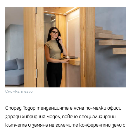
Снимка: meavo
Според Тодор тенденцията е ясна по-малки офиси
заради хибридния модел, повече специализирани
кътчета и замяна на големите конферентни зали с