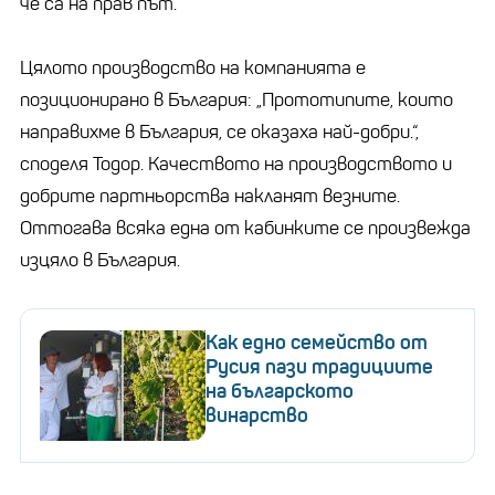
че са на прав път.
Цялото производство на компанията е
позиционирано в България: „Прототипите, които
направихме в България, се оказаха най-добри.“,
споделя Тодор. Качеството на производството и
добрите партньорства накланят везните.
Оттогава всяка една от кабинките се произвежда
изцяло в България.
Как едно семейство от
Русия пази традициите
на българското
винарство