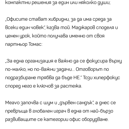
компактни решения за един или няколко души;
„Офисите стават хибридни, за да има среда за
всеки един човек“, казва той. Маджаров споделя и
ценен урок, който получава именно от своя
партньор Томас:
„За една организация е важно да се фокусира върху
по-малко, но по-важни задачи… Отговорът по
подразбиране трябва да бъде НЕ.“ Този хиперфокус
според него е ключов за растежа.
Meavo започва с шум и „дървен сандък“, а днес се
превръща в глобален играч в една от най-бързо
развиващите се категории офис оборудване.