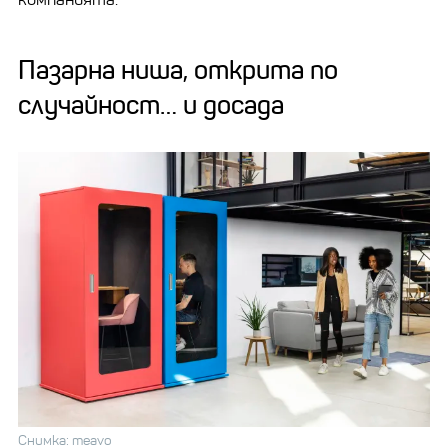
Пазарна ниша, открита по
случайност… и досада
Снимка: meavo