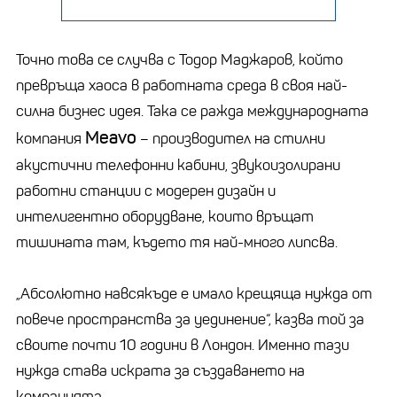
Точно това се случва с Тодор Маджаров, който
превръща хаоса в работната среда в своя най-
силна бизнес идея. Така се ражда международната
Meavo
компания
– производител на стилни
акустични телефонни кабини, звукоизолирани
работни станции с модерен дизайн и
интелигентно оборудване, които връщат
тишината там, където тя най-много липсва.
„Абсолютно навсякъде е имало крещяща нужда от
повече пространства за уединение“, казва той за
своите почти 10 години в Лондон. Именно тази
нужда става искрата за създаването на
компанията.