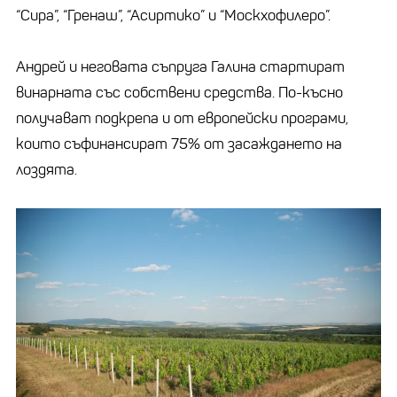
“Сира”, “Гренаш”, “Асиртико” и “Москхофилеро”.
Андрей и неговата съпруга Галина стартират
винарната със собствени средства. По-късно
получават подкрепа и от европейски програми,
които съфинансират 75% от засаждането на
лоздята.