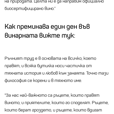
на природата. Целта ни е да направим официално
биосертифицирано вино.“
Как преминава един ден във
винарната вижте тук:
Ръчният труд е в основата на всичко, което
правят, и всяка бутилка носи частичка от
тяхната история и любов към занаята. Точно тази
философия се корени и в тяхното име.
"За нас най-важното са ръцете, които правят
виното, и приятелите, които го споделят. Ръцете,
които берат гроздето, и ръцете, които вдигат