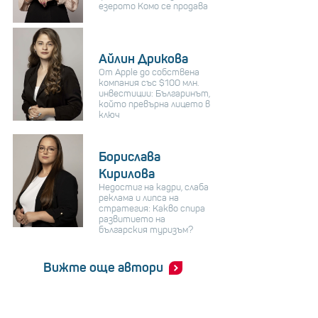
езерото Комо се продава
Айлин Дрикова
От Apple до собствена
компания със $100 млн.
инвестиции: Българинът,
който превърна лицето в
ключ
Борислава
Кирилова
Недостиг на кадри, слаба
реклама и липса на
стратегия: Какво спира
развитието на
българския туризъм?
Вижте още автори