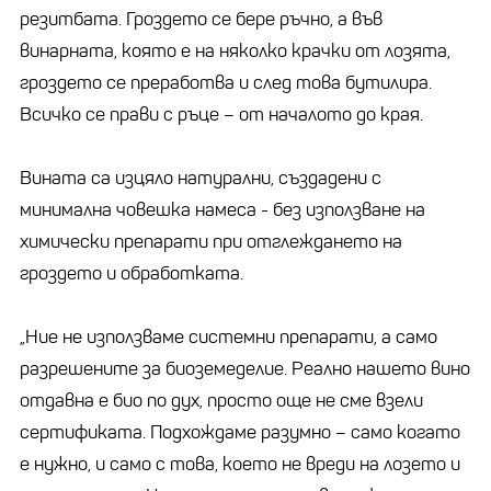
резитбата. Гроздето се бере ръчно, а във
винарната, която е на няколко крачки от лозята,
гроздето се преработва и след това бутилира.
Всичко се прави с ръце – от началото до края.
Вината са изцяло натурални, създадени с
минимална човешка намеса - без използване на
химически препарати при отглеждането на
гроздето и обработката.
„Ние не използваме системни препарати, а само
разрешените за биоземеделие. Реално нашето вино
отдавна е био по дух, просто още не сме взели
сертификата. Подхождаме разумно – само когато
е нужно, и само с това, което не вреди на лозето и