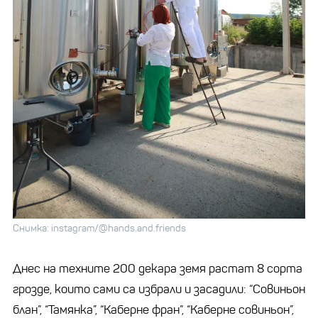
Снимка: instagram/@hands.and.friends
Днес на техните 200 декара земя растат 8 сорта
грозде, които сами са избрали и засадили: “Совиньон
блан”, “Тамянка”, “Каберне фран”, “Каберне совиньон”,