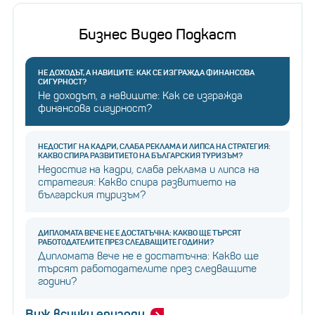
Бизнес Видео Подкаст
НЕ ДОХОДЪТ, А НАВИЦИТЕ: КАК СЕ ИЗГРАЖДА ФИНАНСОВА
СИГУРНОСТ?
Не доходът, а навиците: Как се изгражда
финансова сигурност?
НЕДОСТИГ НА КАДРИ, СЛАБА РЕКЛАМА И ЛИПСА НА СТРАТЕГИЯ:
КАКВО СПИРА РАЗВИТИЕТО НА БЪЛГАРСКИЯ ТУРИЗЪМ?
Недостиг на кадри, слаба реклама и липса на
стратегия: Какво спира развитието на
българския туризъм?
ДИПЛОМАТА ВЕЧЕ НЕ Е ДОСТАТЪЧНА: КАКВО ЩЕ ТЪРСЯТ
РАБОТОДАТЕЛИТЕ ПРЕЗ СЛЕДВАЩИТЕ ГОДИНИ?
Дипломата вече не е достатъчна: Какво ще
търсят работодателите през следващите
години?
Виж всички епизоди