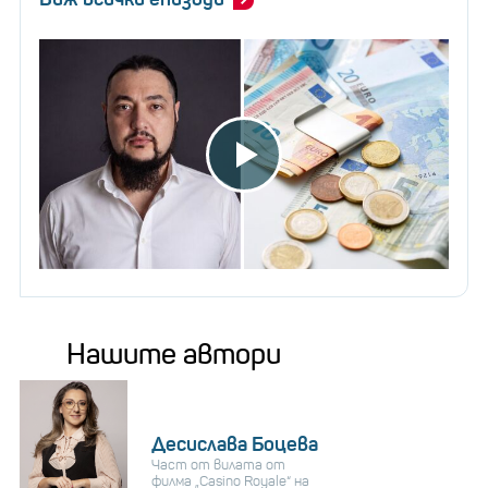
Нашите автори
Десислава Боцева
Част от вилата от
филма „Casino Royale“ на