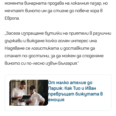
момента винарната продава на локалния пазар, но
мечтаят виното им да стигне до повече хора в
Европа.
„Засега изпращаме бутилки на приятели в различни
държави и виждаме колко голям интерес има.
Надяваме се логистиката и доставките да
станат по-достъпни, за да можем да споделяме
виното си по-лесно извън България.“
От малко ателие до
Париж: Как Тио и Иван
превръщат бижутата в
емоция