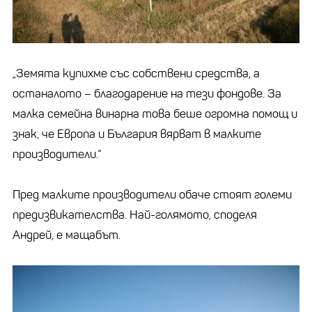
„Земята купихме със собствени средства, а
останалото – благодарение на тези фондове. За
малка семейна винарна това беше огромна помощ и
знак, че Европа и България вярват в малките
производители.“
Пред малките производители обаче стоят големи
предизвикателства. Най-голямото, споделя
Андрей, е мащабът.