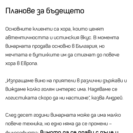
Планове за бъдещето
Основните клиенти са хора, които ценят
автентичността и истинския вкус. В момента
винарната продава основно в България, но
мечтата е бутилките им да стигнат до повече
хора в Европа.
„Изпращаме вино на приятели в различни държави и
виждаме колко голям интерес има. Надяваме се
логистиката скоро да ни настигне“, казва Андрей.
След десет години винарната може да има малко
повече техника, но едно няма да се промени –
виното да се прави с ръце и
философията: