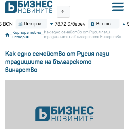
етрол
Bitcoin
78.72 $/барел
$64,991.3
Корпоративни
Как едно семейство от Русия пази
истории
традициите на българското винарство
Как едно семейство от Русия пази
традициите на българското
винарство