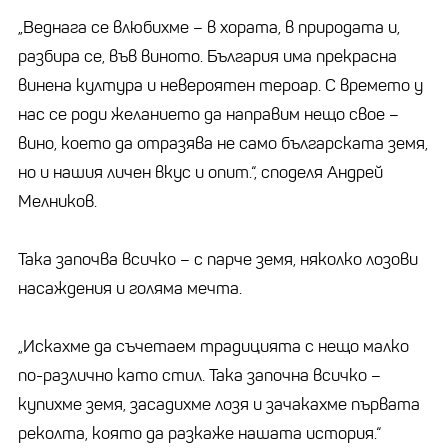
„Веднага се влюбихме – в хората, в природата и,
разбира се, във виното. България има прекрасна
винена култура и невероятен тероар. С времето у
нас се роди желанието да направим нещо свое –
вино, което да отразява не само българската земя,
но и нашия личен вкус и опит.“, споделя Андрей
Мелников.
Така започва всичко – с парче земя, няколко лозови
насаждения и голяма мечта.
„Искахме да съчетаем традицията с нещо малко
по-различно като стил. Така започна всичко –
купихме земя, засадихме лозя и зачакахме първата
реколта, която да разкаже нашата история.“