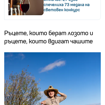
спечелиха 73 медала на
световен конкурс
Ръцете, които берат лозото и
ръцете, които вдигат чашите