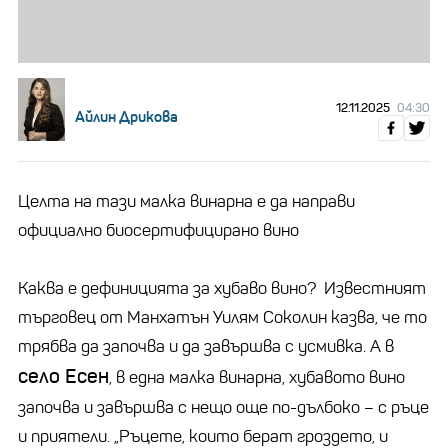
12.11.2025
04:30
Айлин Дрикова
Целта на тази малка винарна е да направи
официално биосертифицирано вино
Каква е дефиницията за хубаво вино? Известният
търговец от Манхатън Уилям Соколин казва, че то
трябва да започва и да завършва с усмивка. А в
село Есен
, в една малка винарна, хубавото вино
започва и завършва с нещо още по-дълбоко – с ръце
и приятели. „Ръцете, които берат гроздето, и