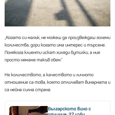
„Когато си малък, не можеш да произвеждаш големи
количества, дори когато има интерес и търсене.
Понякога клиенти искат хиляди бутилки, а ние
просто нямаме такъв обем.“
Не количеството, а качеството и личното
отношение са това, което отличават винарната и
са нейна силна страна.
Българското вино с
отличие: 27 изби