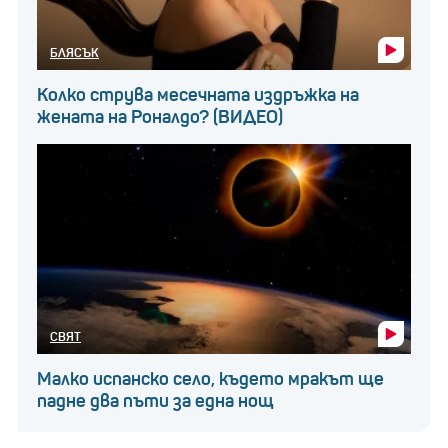
БЛЯСЪК
Колко струва месечната издръжка на
жената на Роналдо? (ВИДЕО)
СВЯТ
Малко испанско село, където мракът ще
падне два пъти за една нощ