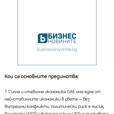
Кои са основните предимства:
1. Силна и стабилна икономика ОАЕ има една от
най-стабилните икономики в света — без
вътрешни конфликти, политически риск е нисък,
валутата (AED) е фиксирана към USD, а държавата