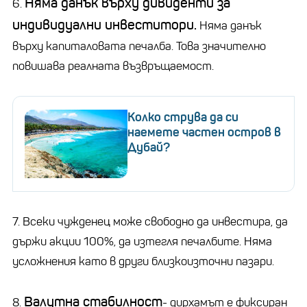
Няма данък върху дивиденти за
6.
индивидуални инвеститори.
Няма данък
върху капиталовата печалба. Това значително
повишава реалната възвръщаемост.
Колко струва да си
наемете частен остров в
Дубай?
7. Всеки чужденец може свободно да инвестира, да
държи акции 100%, да изтегля печалбите. Няма
усложнения като в други близкоизточни пазари.
Валутна стабилност
8.
- дирхамът е фиксиран