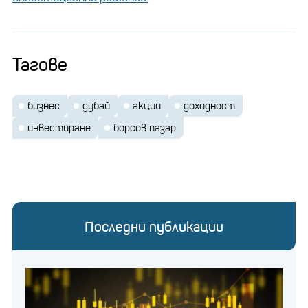
Тагове
бизнес
дубай
акции
доходност
инвестиране
борсов пазар
Последни публикации