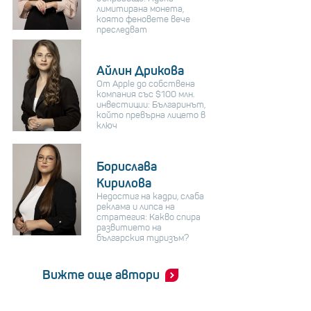
лимитирана монета,
която феновете вече
преследват
Айлин Дрикова
От Apple до собствена
компания със $100 млн.
инвестиции: Българинът,
който превърна лицето в
ключ
Борислава
Кирилова
Недостиг на кадри, слаба
реклама и липса на
стратегия: Какво спира
развитието на
българския туризъм?
Вижте още автори