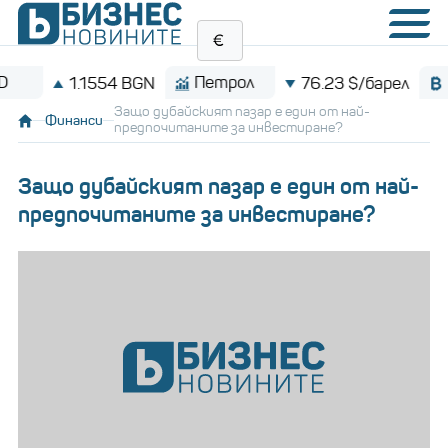
Петрол
Bitcoi
1.1554 BGN
76.23 $/барел
Защо дубайският пазар е един от най-
Финанси
предпочитаните за инвестиране?
Защо дубайският пазар е един от най-
предпочитаните за инвестиране?