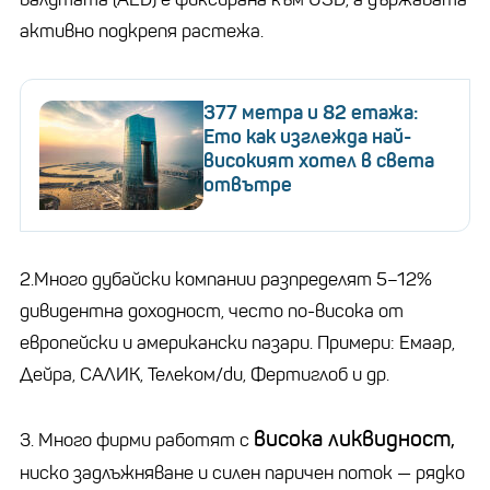
активно подкрепя растежа.
377 метра и 82 етажа:
Ето как изглежда най-
високият хотел в света
отвътре
2.Много дубайски компании разпределят 5–12%
дивидентна доходност, често по-висока от
европейски и американски пазари. Примери: Емаар,
Дейра, САЛИК, Телеком/du, Фертиглоб и др.
висока ликвидност,
3. Много фирми работят с
ниско задлъжняване и силен паричен поток — рядко