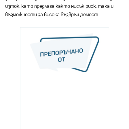
изток, като предлага както нисък риск, така и
възможности за висока възвръщаемост.