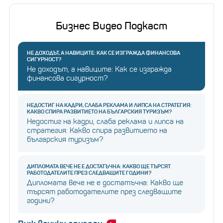
Бизнес Видео Подкаст
НЕ ДОХОДЪТ, А НАВИЦИТЕ: КАК СЕ ИЗГРАЖДА ФИНАНСОВА
СИГУРНОСТ?
Не доходът, а навиците: Как се изгражда
финансова сигурност?
НЕДОСТИГ НА КАДРИ, СЛАБА РЕКЛАМА И ЛИПСА НА СТРАТЕГИЯ:
КАКВО СПИРА РАЗВИТИЕТО НА БЪЛГАРСКИЯ ТУРИЗЪМ?
Недостиг на кадри, слаба реклама и липса на
стратегия: Какво спира развитието на
българския туризъм?
ДИПЛОМАТА ВЕЧЕ НЕ Е ДОСТАТЪЧНА: КАКВО ЩЕ ТЪРСЯТ
РАБОТОДАТЕЛИТЕ ПРЕЗ СЛЕДВАЩИТЕ ГОДИНИ?
Дипломата вече не е достатъчна: Какво ще
търсят работодателите през следващите
години?