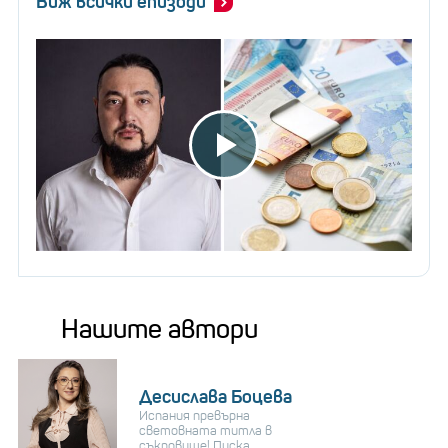
Виж всички епизоди
Нашите автори
Десислава Боцева
Испания превърна
световната титла в
съкровище! Пуска