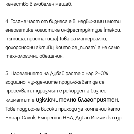
качество в глобален мащаб.
4. Голяма част от бизнеса е в: недвижими имоти
енергетика логистика инфраструктура (такси,
пътища, пристанища) Това са материални,
доходоносни активи, които се „пипат“, а не само
технологични обещания.
5. Населението на Дубай расте с над 2–3%
годишно; чужденците продължават да се
преселват, туризмът е рекорден, а бизнес
изключително благоприятен.
климатът е
Това поддържа високи приходи за компании като
Емаар, Салик, Емирейтс НБД, Дубай Ислямик и др.