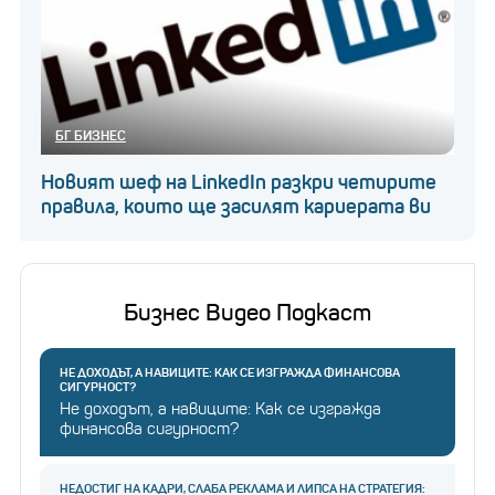
БГ БИЗНЕС
Новият шеф на LinkedIn разкри четирите
правила, които ще засилят кариерата ви
Бизнес Видео Подкаст
НЕ ДОХОДЪТ, А НАВИЦИТЕ: КАК СЕ ИЗГРАЖДА ФИНАНСОВА
СИГУРНОСТ?
Не доходът, а навиците: Как се изгражда
финансова сигурност?
НЕДОСТИГ НА КАДРИ, СЛАБА РЕКЛАМА И ЛИПСА НА СТРАТЕГИЯ: