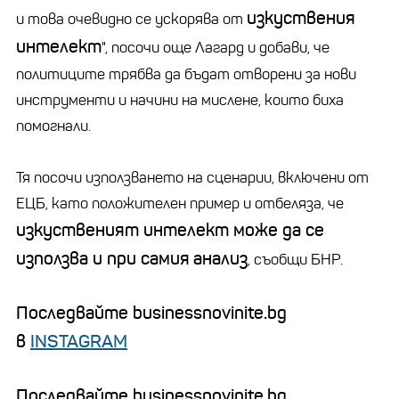
изкуствения
и това очевидно се ускорява от
интелект
", посочи още Лагард и добави, че
политиците трябва да бъдат отворени за нови
инструменти и начини на мислене, които биха
помогнали.
Тя посочи използването на сценарии, включени от
ЕЦБ, като положителен пример и отбеляза, че
изкуственият интелект може да се
използва и при самия
анализ
, съобщи БНР.
Последвайте businessnovinite.bg
в
INSTAGRAM
Последвайте businessnovinite.bg