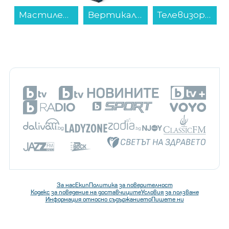
Вертикална прахосмукачка Philips XC5043/01...
Телевизор Philips 50PUS7000/12 , 126 см, 3840x2160 UHD-4K , 50 inch, LED , Smart TV , TITAN OS...
Аудио система Finlux FBS99BLAST...
За нас
Екип
Политика за поверителност
Кодекс за поведение на доставчиците
Условия за ползване
Информация относно съдържанието
Пишете ни
Последвайте ни