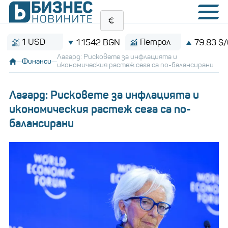
1 USD
Петрол
1.1542 BGN
79.83 $/барел
Лагард: Рисковете за инфлацията и
Финанси
икономическия растеж сега са по-балансирани
Лагард: Рисковете за инфлацията и
икономическия растеж сега са по-
балансирани