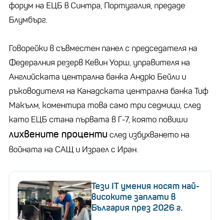
форум на ЕЦБ в Синтра, Португалия, предаде
Блумбърг.
Говорейки в съвместен панел с председателя на
Федералния резерв Кевин Уорш, управителя на
Английската централна банка Андрю Бейли и
ръководителя на Канадската централна банка Тиф
Макълм, коментира това само три седмици, след
като ЕЦБ стана първата в Г-7, която повиши
лихвените проценти
след избухването на
войната на САЩ и Израел с Иран.
Тези IT умения носят най-
високите заплати в
България през 2026 г.