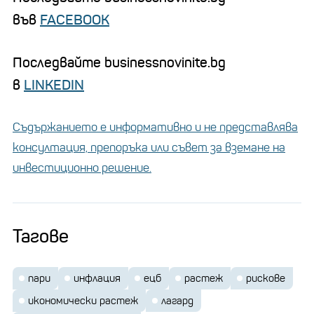
във
FACEBOOK
Последвайте businessnovinite.bg
в
LINKEDIN
Съдържанието е информативно и не представлява
консултация, препоръка или съвет за вземане на
инвестиционно решение.
Тагове
пари
инфлация
ецб
растеж
рискове
икономически растеж
лагард