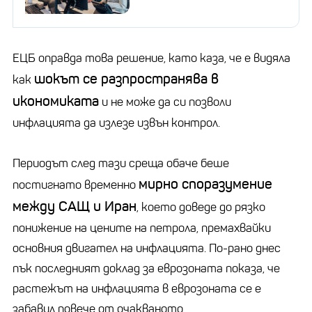
ЕЦБ оправда това решение, като каза, че е видяла
шокът се разпространява в
как
икономиката
и не може да си позволи
инфлацията да излезе извън контрол.
Периодът след тази среща обаче беше
мирно споразумение
постигнато временно
между САЩ и Иран
, което доведе до рязко
понижение на цените на петрола, премахвайки
основния двигател на инфлацията. По-рано днес
пък последният доклад за еврозоната показа, че
растежът на инфлацията в еврозоната се е
забавил повече от очакваното.