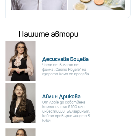
Нашите автори
Десислава Боцева
Част от вилата от
филма „Casino Royale“ на
езерото Комо се продава
Айлин Дрикова
От Apple до собствена
компания със $100 млн.
инвестиции: Българинът,
който превърна лицето в
ключ