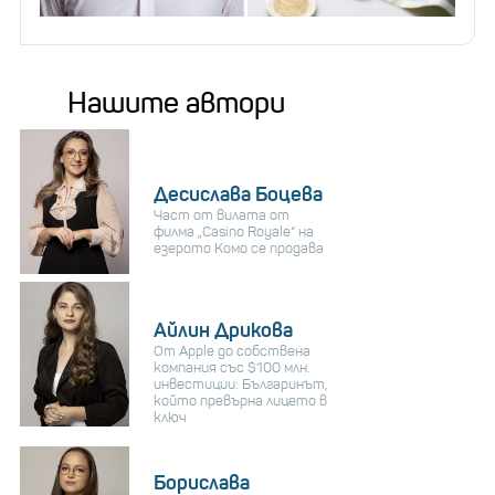
Нашите автори
Десислава Боцева
Част от вилата от
филма „Casino Royale“ на
езерото Комо се продава
Айлин Дрикова
От Apple до собствена
компания със $100 млн.
инвестиции: Българинът,
който превърна лицето в
ключ
Борислава