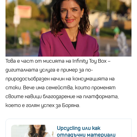
Това е част от мисията на
Infinity Toy Box
–
дигиталната услуга е пример за по-
природосъобразен начин на консумацията на
стоки. Вече има семейства, които променят
своите навици благодарение на платформата,
което е голям успех за Боряна.
Upcycling или как
отпадъчни материали