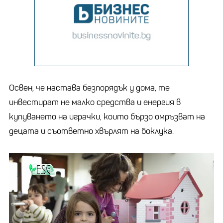
Освен, че настава безпорядък у дома, те
инвестират не малко средства и енергия в
купуването на играчки, които бързо омръзват на
децата и съответно хвърлят на боклука.