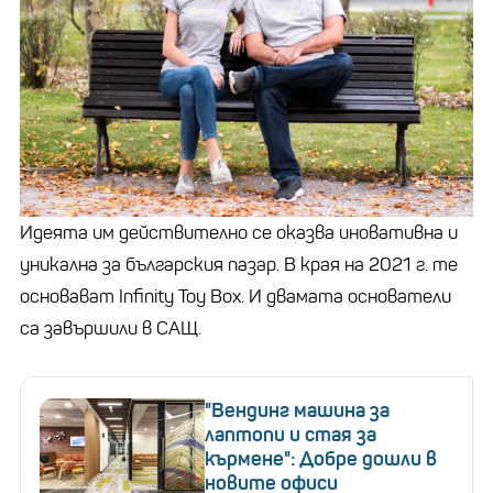
Снимка:
Евгений Милов
Това са дигитални библиотеки, които отдават
играчки и други детски стоки под наем на принципа
на абонаментен план.
Храна за размисъл:
Петима българи
Идеята им действително се оказва иновативна и
предлагат на Европа как
да спре да изхвърля
уникална за българския пазар. В края на 2021 г. те
продукти
основават
Infinity Toy Box.
И двамата основатели
са завършили в САЩ.
Боряна и Иван решават, че средата в България
позволява да се тестват нови идеи, преценяват,
"Вендинг машина за
че създаването на такава платформа има
лаптопи и стая за
кърмене": Добре дошли в
потенциал за развитие и се впускат смело в
новите офиси