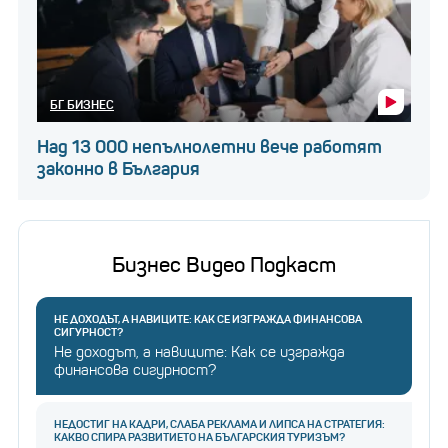
БГ БИЗНЕС
Над 13 000 непълнолетни вече работят
законно в България
Бизнес Видео Подкаст
НЕ ДОХОДЪТ, А НАВИЦИТЕ: КАК СЕ ИЗГРАЖДА ФИНАНСОВА
СИГУРНОСТ?
Не доходът, а навиците: Как се изгражда
финансова сигурност?
НЕДОСТИГ НА КАДРИ, СЛАБА РЕКЛАМА И ЛИПСА НА СТРАТЕГИЯ:
КАКВО СПИРА РАЗВИТИЕТО НА БЪЛГАРСКИЯ ТУРИЗЪМ?