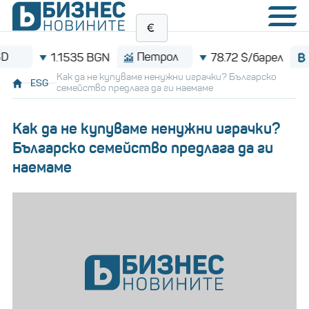
Петрол
Bitcoin
1535 BGN
78.72 $/барел
Как да не купуваме ненужни играчки? Българско
ESG
семейство предлага да ги наемаме
Как да не купуваме ненужни играчки?
Българско семейство предлага да ги
наемаме