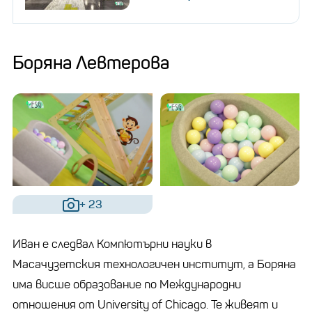
нейната разработка.
Боряна Левтерова
+ 23
Иван е следвал Компютърни науки в
Масачузетския технологичен институт, а Боряна
има висше образование по Международни
отношения от University of Chicago. Те живеят и