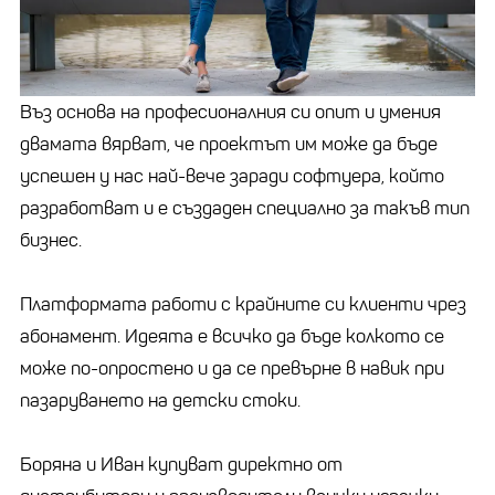
Въз основа на професионалния си опит и умения
двамата вярват, че проектът им може да бъде
успешен у нас най-вече заради софтуера, който
разработват и е създаден специално за такъв тип
бизнес.
Платформата работи с крайните си клиенти чрез
абонамент. Идеята е всичко да бъде колкото се
може по-опростено и да се превърне в навик при
пазаруването на детски стоки.
Боряна и Иван купуват директно от