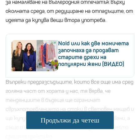
за намаляване на въглеродния отпечатък върху
околната среда, от редуциране на отпадъците, от
идеята да купува вещи втора употреба.
Nold или как две момичета
започнаха да продават
старите дрехи на
популярни жени (ВИДЕО)
Въпреки предразсъдъците, които все още има сред
голяма част от хората у нас, тя вярва, че
тенденциите в бъдеще ще ограничат
свръхпотреблението на стоки в световен мащаб и
ще купуваме вещи, които вече са употребявани, а
Продължи да четеш
също и ще ги наемаме. Това ще бъде все по-често
срещана практика.