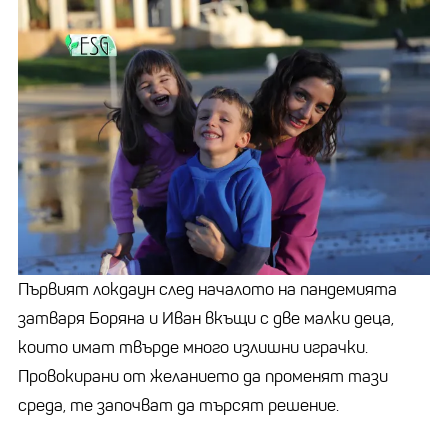
Първият локдаун след началото на пандемията
затваря Боряна и Иван вкъщи с две малки деца,
които имат твърде много излишни играчки.
Провокирани от желанието да променят тази
среда, те започват да търсят решение.