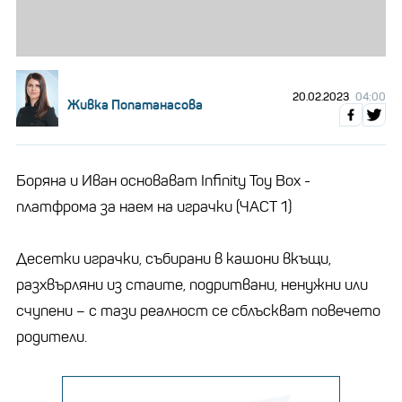
20.02.2023
04:00
Живка Попатанасова
Боряна и Иван основават Infinity Toy Box -
платфрома за наем на играчки (ЧАСТ 1)
Десетки играчки, събирани в кашони вкъщи,
разхвърляни из стаите, подритвани, ненужни или
счупени – с тази реалност се сблъскват повечето
родители.