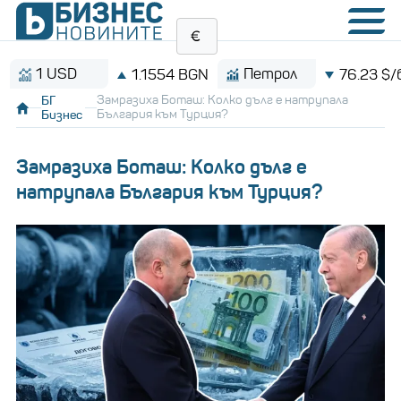
 USD
Петрол
1.1554 BGN
76.23 $/барел
БГ
Замразиха Боташ: Колко дълг е натрупала
Бизнес
България към Турция?
Замразиха Боташ: Колко дълг е
натрупала България към Турция?