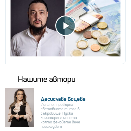
Нашите автори
Десислава Боцева
Испания превърна
световната титла в
съкровище! Пуска
лимитирана монета,
която феновете вече
преследват