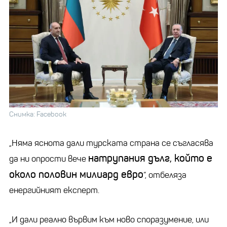
Снимка: Facebook
„Няма яснота дали турската страна се съгласява
натрупания дълг, който е
да ни опрости вече
около половин милиард евро
“, отбеляза
енергийният експерт.
„И дали реално вървим към ново споразумение, или