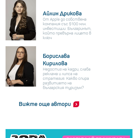
Айлин Дрикова
От Apple до собствена
компания със $100 млн.
инвестиции: Българинът,
който превърна лицето в
ключ
Борислава
Кирилова
Недостиг на кадри, слаба
реклама и липса на
стратегия: Какво спира
развитието на
българския туризъм?
Вижте още автори