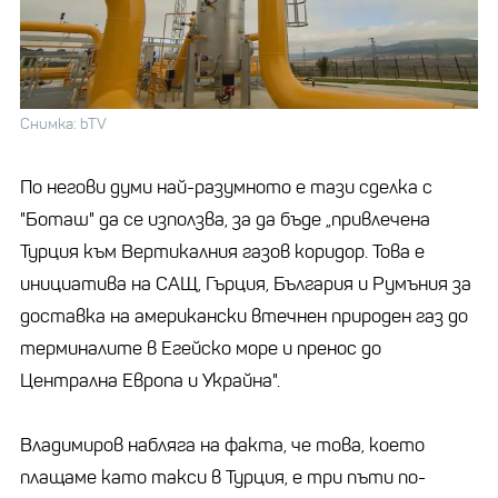
Снимка: bTV
По негови думи най-разумното е тази сделка с
"Боташ" да се използва, за да бъде „привлечена
Турция към Вертикалния газов коридор. Това е
инициатива на САЩ, Гърция, България и Румъния за
доставка на американски втечнен природен газ до
терминалите в Егейско море и пренос до
Централна Европа и Украйна".
Владимиров набляга на факта, че това, което
плащаме като такси в Турция, е три пъти по-