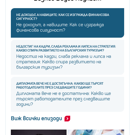
НЕ ДОХОДЪТ, А НАВИЦИТЕ: КАК СЕ ИЗГРАЖДА ФИНАНСОВА
СИГУРНОСТ?
Не доходът, а навиците: Как се изгражда
финансова сигурност?
НЕДОСТИГ НА КАДРИ, СЛАБА РЕКЛАМА И ЛИПСА НА СТРАТЕГИЯ:
КАКВО СПИРА РАЗВИТИЕТО НА БЪЛГАРСКИЯ ТУРИЗЪМ?
Недостиг на кадри, слаба реклама и липса на
стратегия: Какво спира развитието на
българския туризъм?
ДИПЛОМАТА ВЕЧЕ НЕ Е ДОСТАТЪЧНА: КАКВО ЩЕ ТЪРСЯТ
РАБОТОДАТЕЛИТЕ ПРЕЗ СЛЕДВАЩИТЕ ГОДИНИ?
Дипломата вече не е достатъчна: Какво ще
търсят работодателите през следващите
години?
Виж всички епизоди