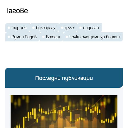
Тагове
турция
булгаргаз
дълг
ердоган
Румен Радев
Боташ
колко плащаме за боташ
Последни публикации