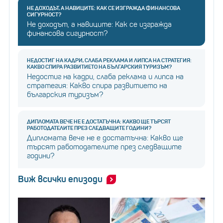
НЕ ДОХОДЪТ, А НАВИЦИТЕ: КАК СЕ ИЗГРАЖДА ФИНАНСОВА
СИГУРНОСТ?
Не доходът, а навиците: Как се изгражда
финансова сигурност?
НЕДОСТИГ НА КАДРИ, СЛАБА РЕКЛАМА И ЛИПСА НА СТРАТЕГИЯ:
КАКВО СПИРА РАЗВИТИЕТО НА БЪЛГАРСКИЯ ТУРИЗЪМ?
Недостиг на кадри, слаба реклама и липса на
стратегия: Какво спира развитието на
българския туризъм?
ДИПЛОМАТА ВЕЧЕ НЕ Е ДОСТАТЪЧНА: КАКВО ЩЕ ТЪРСЯТ
РАБОТОДАТЕЛИТЕ ПРЕЗ СЛЕДВАЩИТЕ ГОДИНИ?
Дипломата вече не е достатъчна: Какво ще
търсят работодателите през следващите
години?
Виж всички епизоди