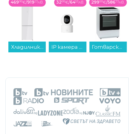
469
99
€
/
919
23
лв.
32
99
€
/
64
53
лв.
299
99
€
/
586
73
лв.
Хладилник с фризер Finlux FBN340W GLASS , 322 l, E , No Frost , Бяло стъкло...
IP камера Xiaomi C302 BHR08SVGL...
Готварска печка (ток) Crown 60C3MA , Бял , Керамични...