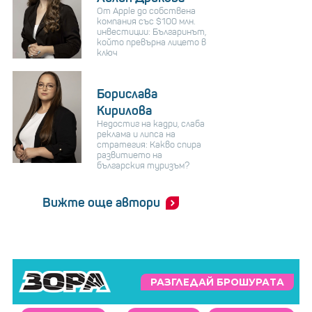
От Apple до собствена
компания със $100 млн.
инвестиции: Българинът,
който превърна лицето в
ключ
Борислава
Кирилова
Недостиг на кадри, слаба
реклама и липса на
стратегия: Какво спира
развитието на
българския туризъм?
Вижте още автори
РАЗГЛЕДАЙ БРОШУРАТА