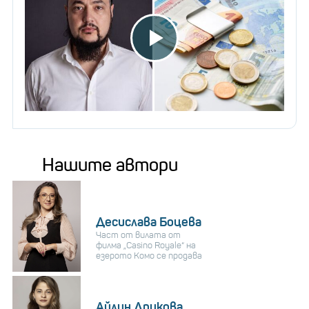
Нашите автори
Десислава Боцева
Част от вилата от
филма „Casino Royale“ на
езерото Комо се продава
Айлин Дрикова