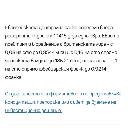
Европейската централна банка определи вчера
референтен курс от 1,1415 д. за едно евро. Еврото
поевтиня и в сравнение с британската лира - с
0,08 на сто до 0,8544 лири и с 0,16 на сто спрямо
японската валута до 185,21 йени, но нарасна с 0,1
на сто спрямо швейцарския франк до 0,9214
франка.
Съдържанието е информативно и не представлява
консултация, препоръка или съвет за вземане на
инвестиционно решение.