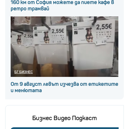
160 км от София можете да пиете кафе в
ретро трамвай
БГ БИЗНЕС
От 9 август левът изчезва от етикетите
и менютата
Бизнес Видео Подкаст