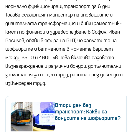
нормално функциониращ транспорт за 6 дни.
Тогава сегашният министър на иновациите и
дигиталната трансформация и бивш заместник-
кмет по финанси и здравеопазване в София, Иван
Василев, обяви в ефира на БНТ, че заплатите на
шофьорите и ватманите в момента варират
между 3500 и 4600 лв. Това включва базовото
възнаграждение и различни бонуси, допълнителни
заплащания за нощен труд, работа през уикенди и
извънреден труд.
Втори ден без
транспорт: Какви са
бонусите на шофьорите?