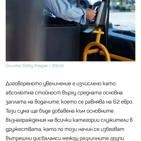
Снимка: Getty Images / iStock
Договореното увеличение е изчислено като
абсолютна стойност върху средната основна
заплата на водачите, което се равнява на 62 евро.
Тази сума ще бъде добавена към основните
възнаграждения на всички категории служители в
дружествата, като по този начин се избягват
вътрешни дисбаланси между различните групи