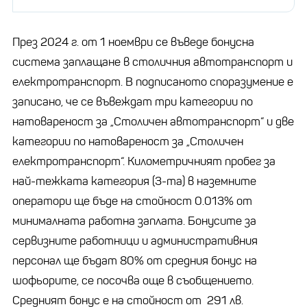
През 2024 г. от 1 ноември се въведе бонусна
система заплащане в столичния автотранспорт и
електротранспорт. В подписаното споразумение е
записано, че се въвеждат три категории по
натовареност за „Столичен автотранспорт“ и две
категории по натовареност за „Столичен
електротранспорт“. Километричният пробег за
най-тежката категория (3-та) в наземните
оператори ще бъде на стойност 0.013% от
минималната работна заплата. Бонусите за
сервизните работници и административния
персонал ще бъдат 80% от средния бонус на
шофьорите, се посочва още в съобщението.
Средният бонус е на стойност от 291 лв.