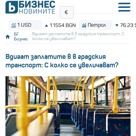
1 USD
Петрол
1.1554 BGN
76.23 $/баре
БГ
Вдигат заплатите в в градския транспорт: С
Бизнес
колко се увеличават?
Вдигат заплатите в в градския
транспорт: С колко се увеличават?