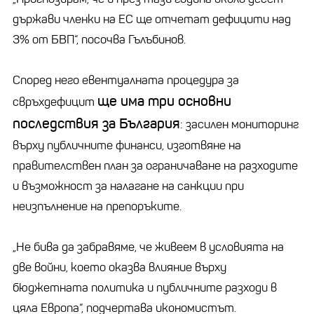
държави членки на ЕС ще отчетат дефицити над
3% от БВП“, посочва Гълъбинов.
Според него евентуалната процедура за
ще има три основни
свръхдефицит
последствия за България
: засилен мониторинг
върху публичните финанси, изготвяне на
правителствен план за ограничаване на разходите
и възможност за налагане на санкции при
неизпълнение на препоръките.
„Не бива да забравяме, че живеем в условията на
две войни, което оказва влияние върху
бюджетната политика и публичните разходи в
цяла Европа“, подчертава икономистът.