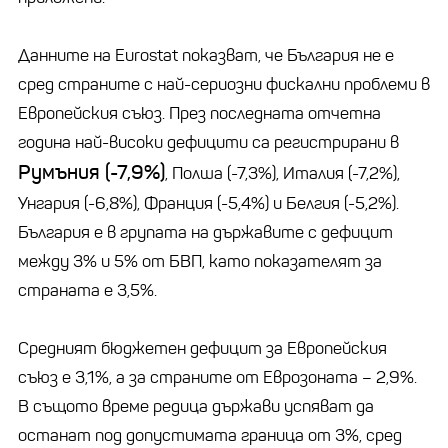
Данните на Eurostat показват, че България не е
сред страните с най-сериозни фискални проблеми в
Европейския съюз. През последната отчетна
година най-високи дефицити са регистрирани в
Румъния (-7,9%)
, Полша (-7,3%), Италия (-7,2%),
Унгария (-6,8%), Франция (-5,4%) и Белгия (-5,2%).
България е в групата на държавите с дефицит
между 3% и 5% от БВП, като показателят за
страната е 3,5%.
Средният бюджетен дефицит за Европейския
съюз е 3,1%, а за страните от Еврозоната – 2,9%.
В същото време редица държави успяват да
останат под допустимата граница от 3%, сред