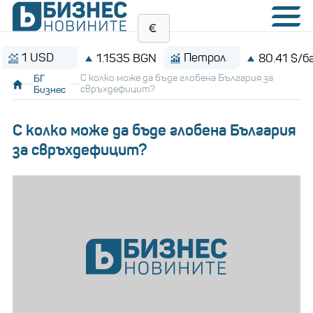
 USD
Петрол
1.1535 BGN
80.41 $/барел
БГ
С колко може да бъде глобена България за
Бизнес
свръхдефицит?
С колко може да бъде глобена България
за свръхдефицит?