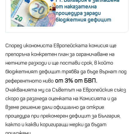
от наказателна
процедура заради
бюджетния дефицит
Според икономиста Европейската комисия ще
препоръча конкретен план за ограничаване на
нетните разходи и ще постави срок, в който
бюджетният дефицит трябва да бъде върнат под
от 3% от БВП.
референтното ниво
Очакванията му са Съветът на Европейския съюз
скоро да разгледа оценката на Комисията и да
вземе решение дали официално да открие
процедура при прекомерен дефицит за България,
както и какви коригиращи мерки да бъдат
приложени.