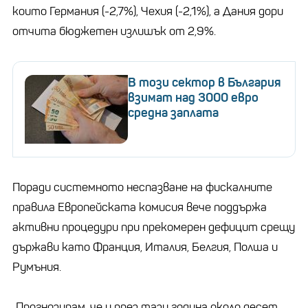
които Германия (-2,7%), Чехия (-2,1%), а Дания дори
отчита бюджетен излишък от 2,9%.
В този сектор в България
взимат над 3000 евро
средна заплата
Поради системното неспазване на фискалните
правила Европейската комисия вече поддържа
активни процедури при прекомерен дефицит срещу
държави като Франция, Италия, Белгия, Полша и
Румъния.
„Прогнозирам, че и през тази година около десет