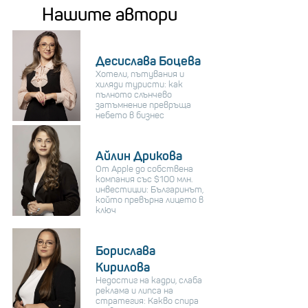
Нашите автори
Десислава Боцева
Хотели, пътувания и
хиляди туристи: как
пълното слънчево
затъмнение превръща
небето в бизнес
Айлин Дрикова
От Apple до собствена
компания със $100 млн.
инвестиции: Българинът,
който превърна лицето в
ключ
Борислава
Кирилова
Недостиг на кадри, слаба
реклама и липса на
стратегия: Какво спира