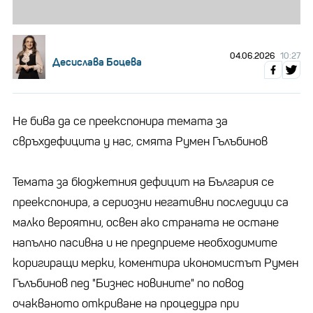
04.06.2026
10:27
Десислава Боцева
Не бива да се преекспонира темата за
свръхдефицита у нас, смята Румен Гълъбинов
Темата за бюджетния дефицит на България се
преекспонира, а сериозни негативни последици са
малко вероятни, освен ако страната не остане
напълно пасивна и не предприеме необходимите
коригиращи мерки, коментира икономистът Румен
Гълъбинов пед "Бизнес новините" по повод
очакваното откриване на процедура при