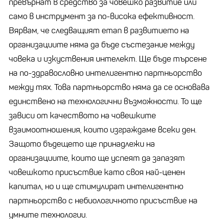
превърнат в средство за човешко развитие или
само в инструмент за по-висока ефективност.
Вярвам, че следващият етап в развитието на
организациите няма да бъде състезание между
човека и изкуствения интелект. Ще бъде търсене
на по-здравословно интелигентно партньорство
между тях. Това партньорство няма да се основава
единствено на технологични възможности. То ще
зависи от качеството на човешките
взаимоотношения, които изграждаме всеки ден.
Защото бъдещето ще принадлежи на
организациите, които ще успеят да запазят
човешкото присъствие като своя най-ценен
капитал, но и ще стимулират интелигентно
партньорство с небиологичното присъствие на
умните технологии.