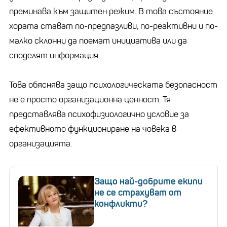
преминава към защитен режим. В това състояние
хората стават по-предпазливи, по-реактивни и по-
малко склонни да поемат инициатива или да
споделят информация.
Това обяснява защо психологическата безопасност
не е просто организационна ценност. Тя
представлява психофизиологично условие за
ефективното функциониране на човека в
организацията.
Защо най-добрите екипи
не се страхуват от
конфликти?