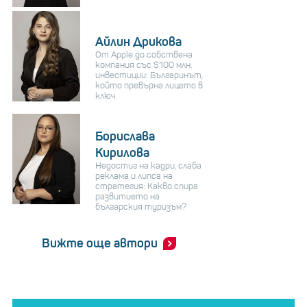
Айлин Дрикова
От Apple до собствена
компания със $100 млн.
инвестиции: Българинът,
който превърна лицето в
ключ
Борислава
Кирилова
Недостиг на кадри, слаба
реклама и липса на
стратегия: Какво спира
развитието на
българския туризъм?
Вижте още автори