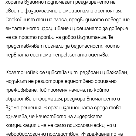
хората взаимно подпомагат регулирането на
своите физиологични и емоционални състояния.
Спокойният тон на гласа, предвидимото поведение,
емпатичното изслушване и усещането за доверие
не са просто прояви на добро възпитание. Те
представляват сигнали за безопасност, които
нервната система непрекъснато оценява.
Когато човек се чувства чут, разбран и уважаван,
мозъкът не регистрира единствено социално
преживяване. Той променя начина, по който
обработва информация, регулира вниманието и
взема решения. В организационната среда това
означава, че качеството на лидерската
комуникация има не само психологически, но и
невробиологични последствия. Изграждането на