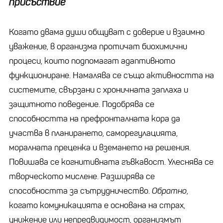
присъствие
Когато двама души общуват с доверие и взаимно
уважение, в организма протичат биохимични
процеси, които подпомагат адаптивното
функциониране. Намалява се също активността на
системите, свързани с хроничната заплаха и
защитното поведение. Подобрява се
способността на префронталната кора да
участва в планирането, саморегулацията,
моралната преценка и вземането на решения.
Повишава се когнитивната гъвкавост. Улеснява се
творческото мислене. Разширява се
способността за сътрудничество.
Обратно
,
когато комуникацията е основана на страх,
унижение или непредвидимост, организмът