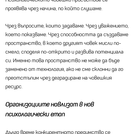
проявява чрез начина, по който слушаме.
Чрез въпросите, които задаваме. Чрез уважението,
което показваме. Чрез способността да създаваме
пространство, в което другият човек мисли по-
смело, споделя по-открито и развива потенциала
си. Именно това пространство не може да бъде
заменено от технология, ако не сме склонни да го
преотстъпим чрез деградиране на човешкия
ресурс.
Организациите навлизат в нов
психологически етап
Дълго време конкурентното предимство се