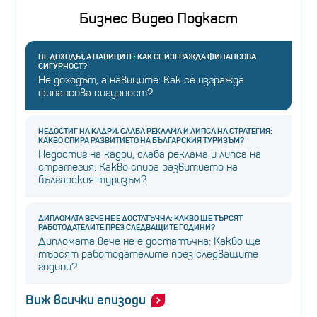
Бизнес Видео Подкаст
НЕ ДОХОДЪТ, А НАВИЦИТЕ: КАК СЕ ИЗГРАЖДА ФИНАНСОВА
СИГУРНОСТ?
Не доходът, а навиците: Как се изгражда
финансова сигурност?
НЕДОСТИГ НА КАДРИ, СЛАБА РЕКЛАМА И ЛИПСА НА СТРАТЕГИЯ:
КАКВО СПИРА РАЗВИТИЕТО НА БЪЛГАРСКИЯ ТУРИЗЪМ?
Недостиг на кадри, слаба реклама и липса на
стратегия: Какво спира развитието на
българския туризъм?
ДИПЛОМАТА ВЕЧЕ НЕ Е ДОСТАТЪЧНА: КАКВО ЩЕ ТЪРСЯТ
РАБОТОДАТЕЛИТЕ ПРЕЗ СЛЕДВАЩИТЕ ГОДИНИ?
Дипломата вече не е достатъчна: Какво ще
търсят работодателите през следващите
години?
Виж всички епизоди