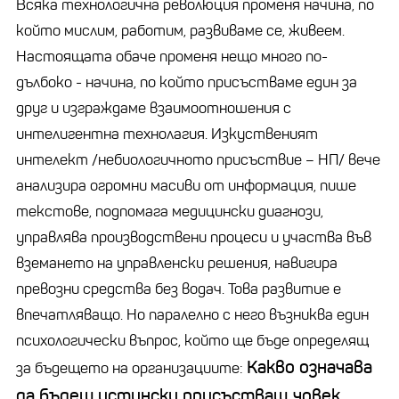
Всяка технологична революция променя начина, по
който мислим, работим, развиваме се, живеем.
Настоящата обаче променя нещо много по-
дълбоко - начина, по който присъстваме един за
друг и изграждаме взаимоотношения с
интелигентна технолагия. Изкуственият
интелект /небиологичното присъствие – НП/ вече
анализира огромни масиви от информация, пише
текстове, подпомага медицински диагнози,
управлява производствени процеси и участва във
вземането на управленски решения, навигира
превозни средства без водач. Това развитие е
впечатляващо. Но паралелно с него възниква един
психологически въпрос, който ще бъде определящ
Какво означава
за бъдещето на организациите:
да бъдеш истински присъстващ
човек
,