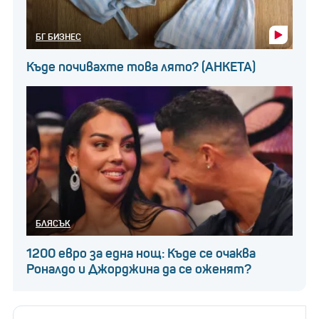
БГ БИЗНЕС
Къде почивахте това лято? (АНКЕТА)
БЛЯСЪК
1200 евро за една нощ: Къде се очаква
Роналдо и Джорджина да се оженят?