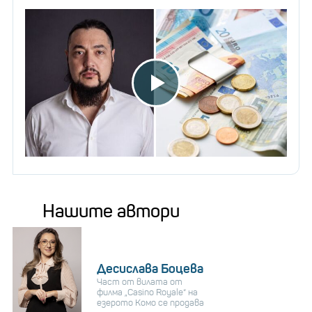
Нашите автори
Десислава Боцева
Част от вилата от
филма „Casino Royale“ на
езерото Комо се продава