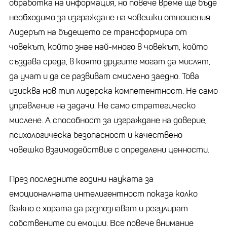
обработка на информация, но повече време ще бъде
необходимо за изграждане на човешки отношения.
Лидерът на бъдещето се трансформира от
човекът, който знае най-много в човекът, който
създава среда, в която другите могат да мислят,
да учат и да се развиват смислено заедно. Това
изисква нов тип лидерска компетентност. Не само
управление на задачи. Не само стратегическо
мислене. А способност за изграждане на доверие,
психологическа безопасност и качествено
човешко взаимодействие с определени ценности.
През последните години науката за
емоционалната интелигентност показа колко
важно е хората да разпознават и регулират
собствените си емоции. Все повече внимание