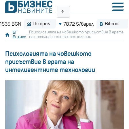
Петрол
Bitcoin
N
78.72 $/барел
$64,9
БГ
Психологията на човешкото присъствие в ерата
Бизнес
на интелигентните технологии
Психологията на човешкото
присъствие в ерата на
интелигентните технологии