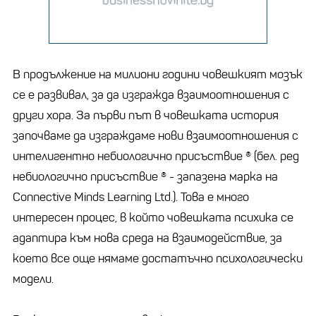
В продължение на милиони години човешкият мозък
се е развивал, за да изгражда взаимоотношения с
други хора. За първи път в човешката история
започваме да изграждаме нови взаимоотношения с
интелигентно небиологично присъствие ® (бел. ред
небиологично присъствие ® - запазена марка на
Connective Minds Learning Ltd.). Това е много
интересен процес, в който човешката психика се
адаптира към нова среда на взаимодействие, за
което все още нямаме достатъчно психологически
модели.