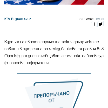
bTV Бизнес екип
08.07.2026
09:41
Курсът на еврото спрямо щатския долар леко се
повиши в сутрешната междубанкова търговия във
Франкфурт днес, съобщават германски сайтове за
финансова информация.