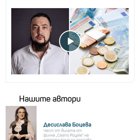
Нашите автори
Десислава Боцева
Част от вилата от
филма „Casino Royale“ на
езерото Комо се продава