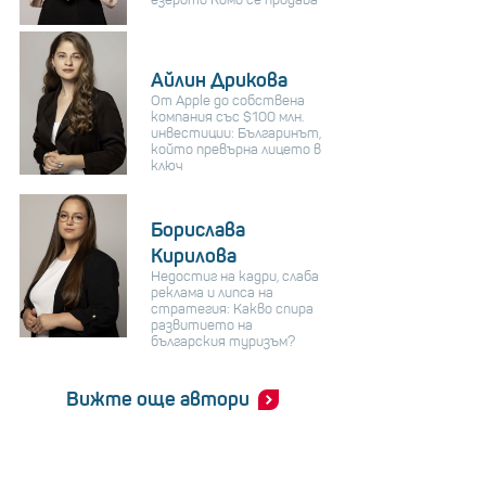
Айлин Дрикова
От Apple до собствена
компания със $100 млн.
инвестиции: Българинът,
който превърна лицето в
ключ
Борислава
Кирилова
Недостиг на кадри, слаба
реклама и липса на
стратегия: Какво спира
развитието на
българския туризъм?
Вижте още автори