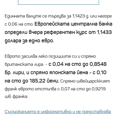
Единната валуте се търгува за 1,1423 д. или нагоре
Европейската централна банка
с 0,06 на сто.
определи вчера референтен курс от 1,1433
долара за едно евро.
Еврото засилва леко позициите си и спрямо
с 0,04 на сто до 0,8548
британската лира -
бр. лири, и спрямо японската йена - с 0,10
на сто до 185,22 йени.
Спрямо швейцарсккият
франк еврото отстъпва с 0,07 на сто до 0,9219
шв. франка.
Съдържанието е информативно и не представлява