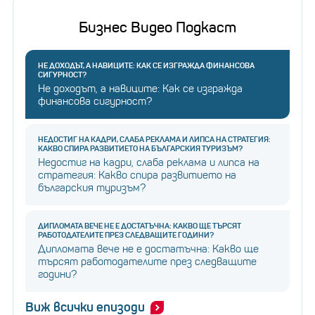
Бизнес Видео Подкаст
НЕ ДОХОДЪТ, А НАВИЦИТЕ: КАК СЕ ИЗГРАЖДА ФИНАНСОВА
СИГУРНОСТ?
Не доходът, а навиците: Как се изгражда
финансова сигурност?
НЕДОСТИГ НА КАДРИ, СЛАБА РЕКЛАМА И ЛИПСА НА СТРАТЕГИЯ:
КАКВО СПИРА РАЗВИТИЕТО НА БЪЛГАРСКИЯ ТУРИЗЪМ?
Недостиг на кадри, слаба реклама и липса на
стратегия: Какво спира развитието на
българския туризъм?
ДИПЛОМАТА ВЕЧЕ НЕ Е ДОСТАТЪЧНА: КАКВО ЩЕ ТЪРСЯТ
РАБОТОДАТЕЛИТЕ ПРЕЗ СЛЕДВАЩИТЕ ГОДИНИ?
Дипломата вече не е достатъчна: Какво ще
търсят работодателите през следващите
години?
Виж всички епизоди