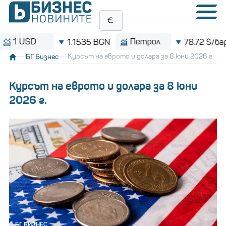
 USD
Петрол
1.1535 BGN
78.72 $/барел
БГ Бизнес
Курсът на еврото и долара за 8 юни 2026 г.
Курсът на еврото и долара за 8 юни
2026 г.
БГ БИЗНЕС