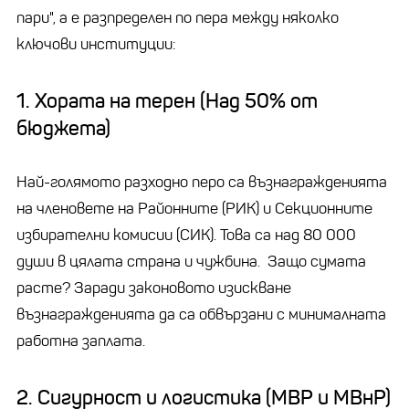
пари", а е разпределен по пера между няколко
ключови институции:
1. Хората на терен (Над 50% от
бюджета)
Най-голямото разходно перо са възнагражденията
на членовете на Районните (РИК) и Секционните
избирателни комисии (СИК). Това са над 80 000
души в цялата страна и чужбина. Защо сумата
расте? Заради законовото изискване
възнагражденията да са обвързани с минималната
работна заплата.
2. Сигурност и логистика (МВР и МВнР)