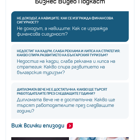
Бизнес Видео Подкаст
НЕ ДОХОДЪТ, А НАВИЦИТЕ: КАК СЕ ИЗГРАЖДА ФИНАНСОВА
СИГУРНОСТ?
Не доходът, а навиците: Как се изгражда
финансова сигурност?
НЕДОСТИГ НА КАДРИ, СЛАБА РЕКЛАМА И ЛИПСА НА СТРАТЕГИЯ:
КАКВО СПИРА РАЗВИТИЕТО НА БЪЛГАРСКИЯ ТУРИЗЪМ?
Недостиг на кадри, слаба реклама и липса на
стратегия: Какво спира развитието на
българския туризъм?
ДИПЛОМАТА ВЕЧЕ НЕ Е ДОСТАТЪЧНА: КАКВО ЩЕ ТЪРСЯТ
РАБОТОДАТЕЛИТЕ ПРЕЗ СЛЕДВАЩИТЕ ГОДИНИ?
Дипломата вече не е достатъчна: Какво ще
търсят работодателите през следващите
години?
Виж всички епизоди