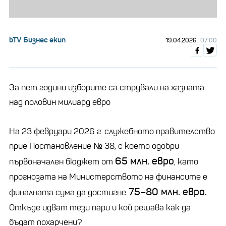
bTV Бизнес екип
19.04.2026
07:00
За пет години изборите са стрували на хазната
над половин милиард евро
На 23 февруари 2026 г. служебното правителство
прие Постановление № 38, с което одобри
65 млн. евро
първоначален бюджет от
, като
прогнозата на Министерството на финансите е
75–80 млн. евро.
финалната сума да достигне
Откъде идват тези пари и кой решава как да
бъдат похарчени?