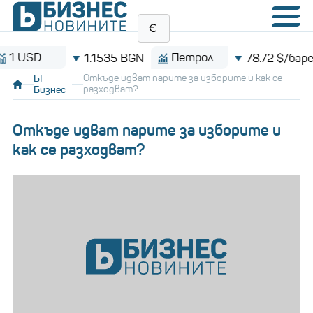
Петрол
Bi
1.1535 BGN
78.72 $/барел
БГ
Откъде идват парите за изборите и как се
Бизнес
разходват?
Откъде идват парите за изборите и
как се разходват?