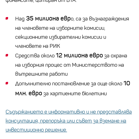
финансите, цитиран от БТА:
35 милиона евр
Над
о, са за възнаграждения
на членовете на изборните комисии,
секционните избирателни комисии и
членовете на РИК
12 милиона евро
Средства около
за охрана
на изборния процес от Министерството на
вътрешните работи
10
Допълнително постановление за още около
млн. евро
за хартиените бюлетини
Съдържанието е информативно и не представлява
консултация, препоръка или съвет за вземане на
инвестиционно решение.