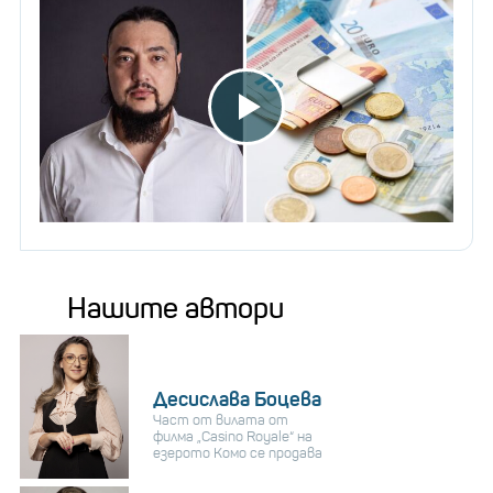
Нашите автори
Десислава Боцева
Част от вилата от
филма „Casino Royale“ на
езерото Комо се продава