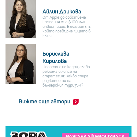
Айлин Дрикова
От Apple до собствена
компания със $100 млн.
инвестиции: Българинът,
който превърна лицето в
ключ
Борислава
Кирилова
Недостиг на кадри, слаба
реклама и липса на
стратегия: Какво спира
развитието на
българския туризъм?
Вижте още автори
РАЗГЛЕДАЙ БРОШУРАТА