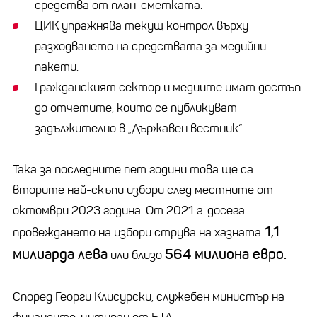
средства от план-сметката.
ЦИК упражнява текущ контрол върху
разходването на средствата за медийни
пакети.
Гражданският сектор и медиите имат достъп
до отчетите, които се публикуват
задължително в „Държавен вестник“.
Така за последните пет години това ще са
вторите най-скъпи избори след местните от
октомври 2023 година. От 2021 г. досега
1,1
провеждането на избори струва на хазната
милиарда лева
564 милиона евро.
или близо
Според Георги Клисурски, служебен министър на