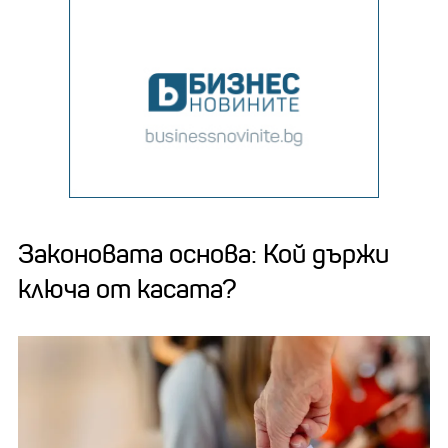
Законовата основа: Кой държи
ключа от касата?