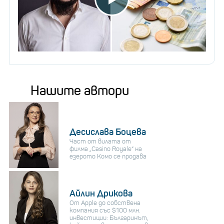
Нашите автори
Десислава Боцева
Част от вилата от
филма „Casino Royale“ на
езерото Комо се продава
Айлин Дрикова
От Apple до собствена
компания със $100 млн.
инвестиции: Българинът,