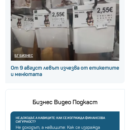
БГ БИЗНЕС
От 9 август левът изчезва от етикетите
и менютата
Бизнес Видео Подкаст
НЕ ДОХОДЪТ, А НАВИЦИТЕ: КАК СЕ ИЗГРАЖДА ФИНАНСОВА
СИГУРНОСТ?
Не доходът, а навиците: Как се изгражда