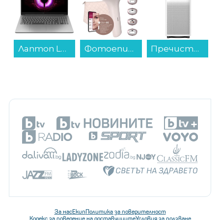
Фотоепилатор Philips BRI977/00 Lumea...
Пречиствател Xiaomi BHR08MZEU Mijia Smart Air Purifier 6 , CADR за частици: 443 м?/ч...
Смартфон Nothing Phone (4a) PRO 256/12 BLACK , 12 GB, 256 GB...
За нас
Екип
Политика за поверителност
Кодекс за поведение на доставчиците
Условия за ползване