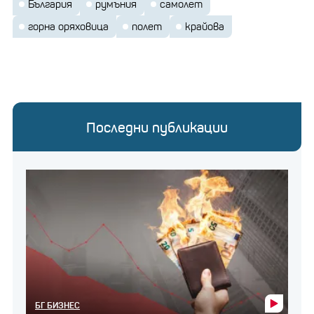
България
румъния
самолет
горна оряховица
полет
крайова
Последни публикации
БГ БИЗНЕС