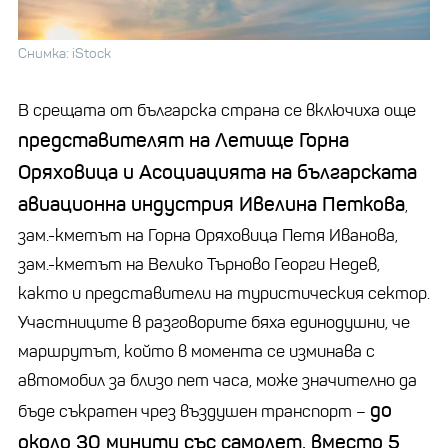
Снимка: iStock
В срещата от българска страна се включиха още
представителят на Летище Горна
Оряховица и Асоци
ацията на българската
авиационна индустрия Ивелина Петкова
,
зам.-кметът на Горна Оряховица Петя Иванова,
зам.-кметът на Велико Търново Георги Недев,
както и представители на туристическия сектор.
Участниците в разговорите бяха единодушни, че
маршрутът, който в момента се изминава с
автомобил за близо пет часа, може значително да
до
бъде съкратен чрез въздушен транспорт –
около 30 минути със самолет, вместо 5