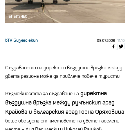
БГ БИЗНЕС
bTV Бизнес екип
09.07.2026
11:10
Създаването на директни въздушни връзки между
двата региона може да привлече повече туристи
директна
Възможността за създаване на
въздушна връзка между румънския град
Крайова и българския град Горна Оряховица
беше обсъдена от кметовете на двете населени
места – Лия Василеску и Николай Рашков,