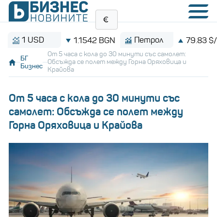
1 USD
Петрол
1.1542 BGN
79.83 $/барел
От 5 часа с кола до 30 минути със самолет:
БГ
Обсъжда се полет между Горна Оряховица и
Бизнес
Крайова
От 5 часа с кола до 30 минути със
самолет: Обсъжда се полет между
Горна Оряховица и Крайова