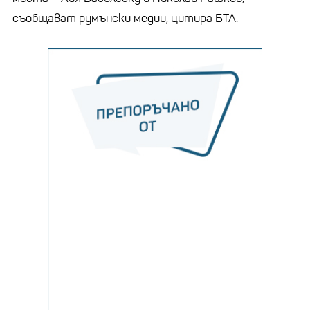
съобщават румънски медии, цитира БТА.