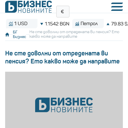
1 USD
Петрол
1.1542 BGN
79.83 $/баре
БГ
Не сте доволни от отредената ви пенсия? Ето
Бизнес
какво може да направите
Не сте доволни от отредената ви
пенсия? Ето какво може да направите