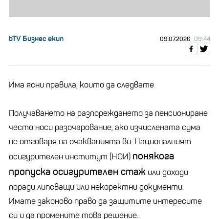
bTV Бизнес екип
09.07.2026
09:44
Има ясни правила, които да следвате
Получаването на разпореждането за пенсиониране
често носи разочарование, ако изчислената сума
не отговаря на очакванията ви. Националният
понякога
осигурителен институт (НОИ)
пропуска осигурителен стаж
или доходи
поради липсващи или некоректни документи.
Имате законово право да защитите интересите
си и да промените това решение.