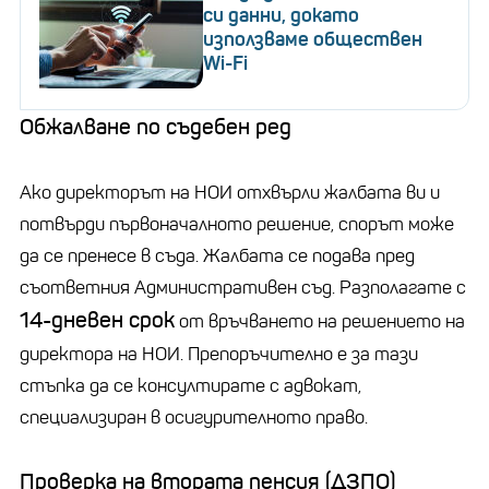
си данни, докато
използваме обществен
Wi-Fi
Обжалване по съдебен ред
Ако директорът на НОИ отхвърли жалбата ви и
потвърди първоначалното решение, спорът може
да се пренесе в съда. Жалбата се подава пред
съответния Административен съд. Разполагате с
14-дневен срок
от връчването на решението на
директора на НОИ. Препоръчително е за тази
стъпка да се консултирате с адвокат,
специализиран в осигурителното право.
Проверка на втората пенсия (ДЗПО)