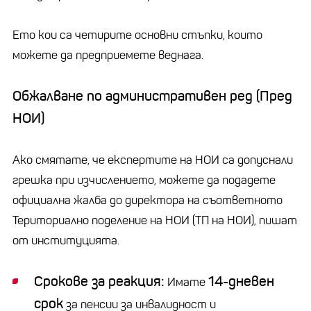
Ето кои са четирите основни стъпки, които
можете да предприемете веднага.
Обжалване по административен ред (Пред
НОИ)
Ако смятате, че експертите на НОИ са допуснали
грешка при изчислението, можете да подадете
официална жалба до директора на съответното
Териториално поделение на НОИ (ТП на НОИ), пишат
от институцията.
Срокове за реакция:
14-дневен
Имате
срок
за пенсии за инвалидност и