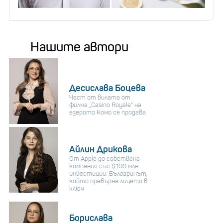
Нашите автори
Десислава Боцева
Част от вилата от
филма „Casino Royale“ на
езерото Комо се продава
Айлин Дрикова
От Apple до собствена
компания със $100 млн.
инвестиции: Българинът,
който превърна лицето в
ключ
Борислава