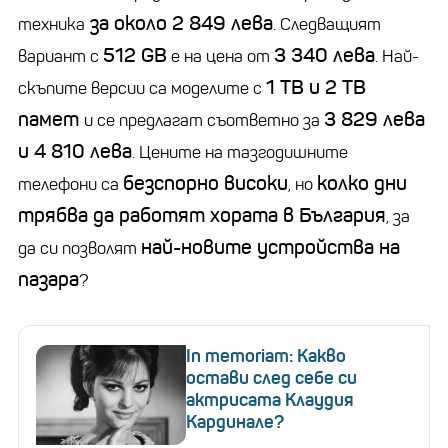
за около 2 849 лева
техника
. Следващият
512 GB
3 340 лева
вариант с
е на цена от
. Най-
1 TB и 2 TB
скъпите версии са моделите с
памет
3 829 лева
и се предлагат съответно за
и 4 810 лева
. Цените на тазгодишните
безспорно високи
колко дни
телефони са
, но
трябва да работят хората в България
, за
най-новите устройства на
да си позволят
пазара
?
In memoriam: Какво
остави след себе си
актрисата Клаудия
Кардинале?