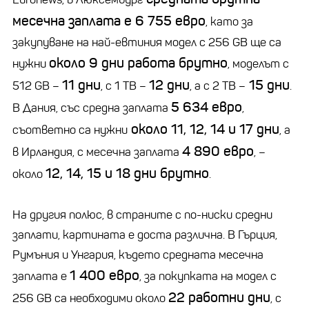
месечна заплата е 6 755 евро
, като за
закупуване на най-евтиния модел с 256 GB ще са
около 9 дни работа брутно
нужни
, моделът с
11 дни
12 дни
15 дни
512 GB –
, с 1 TB –
, а с 2 TB –
.
5 634 евро
В Дания, със средна заплата
,
около 11, 12, 14 и 17 дни
съответно са нужни
, а
4 890 евро
в Ирландия, с месечна заплата
, –
12, 14, 15 и 18 дни брутно
около
.
На другия полюс, в страните с по-ниски средни
заплати, картината е доста различна. В Гърция,
Румъния и Унгария, където средната месечна
1 400 евро
заплата е
, за покупката на модел с
22 работни дни
256 GB са необходими около
, с