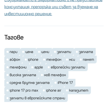
консултация, препоръка или съвет за вземане на
инвестиционно решение.
Тагове
пари
цена
цени
заплати
заплата
айфон
iphone
телефон
нси
памет
телефони
apple
европейски заплати
висока заплата
нов телефон
средна брутна заплата
iPhone 17
iphone 17 pro max
iphone air
капазитет
заплати в европейските страни