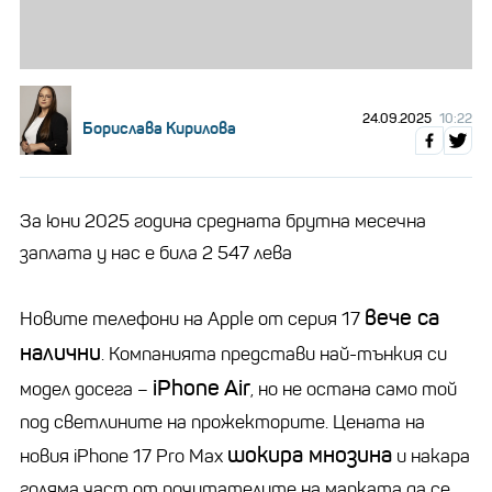
24.09.2025
10:22
Борислава Кирилова
За юни 2025 година средната брутна месечна
заплата у нас е била 2 547 лева
вече са
Новите телефони на Apple от серия 17
налични
. Компанията представи най-тънкия си
iPhone Air
модел досега –
, но не остана само той
под светлините на прожекторите. Цената на
шокира мнозина
новия iPhone 17 Pro Max
и накара
голяма част от почитателите на марката да се