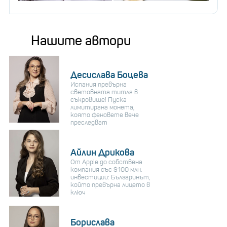
Нашите автори
Десислава Боцева
Испания превърна
световната титла в
съкровище! Пуска
лимитирана монета,
която феновете вече
преследват
Айлин Дрикова
От Apple до собствена
компания със $100 млн.
инвестиции: Българинът,
който превърна лицето в
ключ
Борислава