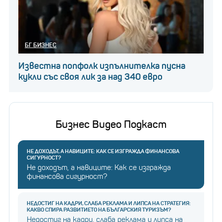
БГ БИЗНЕС
Известна попфолк изпълнителка пусна
кукли със своя лик за над 340 евро
Бизнес Видео Подкаст
НЕ ДОХОДЪТ, А НАВИЦИТЕ: КАК СЕ ИЗГРАЖДА ФИНАНСОВА
СИГУРНОСТ?
Не доходът, а навиците: Как се изгражда
финансова сигурност?
НЕДОСТИГ НА КАДРИ, СЛАБА РЕКЛАМА И ЛИПСА НА СТРАТЕГИЯ:
КАКВО СПИРА РАЗВИТИЕТО НА БЪЛГАРСКИЯ ТУРИЗЪМ?
Недостиг на кадри, слаба реклама и липса на