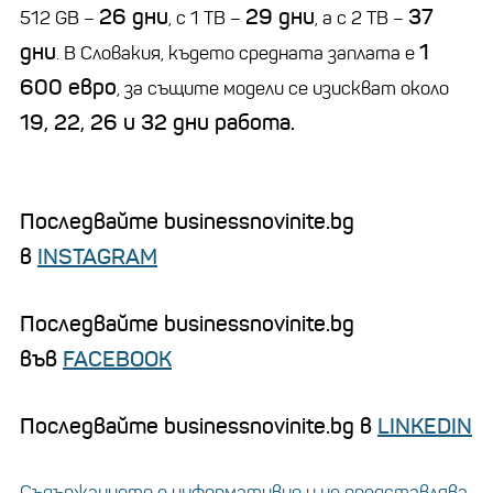
26 дни
29 дни
37
512 GB –
, с 1 TB –
, а с 2 TB –
дни
1
. В Словакия, където средната заплата е
600 евро
, за същите модели се изискват около
19, 22, 26 и 32 дни работа.
Последвайте businessnovinite.bg
в
INSTAGRAM
Последвайте businessnovinite.bg
във
FACEBOOK
Последвайте businessnovinite.bg в
LINKEDIN
Съдържанието е информативно и не представлява