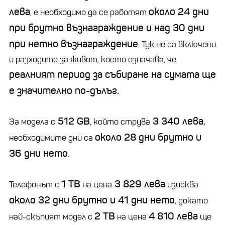
лева
около 24 дни
, е необходимо да се работят
при брутно възнаграждение и над 30 дни
при нетно възнаграждение
. Тук не са включени
и разходите за живот, което означава, че
реалният период за събиране на сумата ще
е значително по-дълъг.
512 GB
3 340 лева,
За модела с
, който струва
около 28 дни брутно и
необходимите дни са
36 дни нето
.
1 TB
3 829 лева
Телефонът с
на цена
изисква
около 32 дни брутно и 41 дни нето
, докато
2 TB
4 810 лева
най-скъпият модел с
на цена
ще