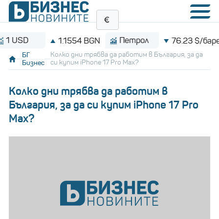
D
Петрол
B
1.1554 BGN
76.23 $/барел
БГ
Колко дни трябва да работим в България, за да
Бизнес
си купим iPhone 17 Pro Max?
Колко дни трябва да работим в
България, за да си купим iPhone 17 Pro
Max?