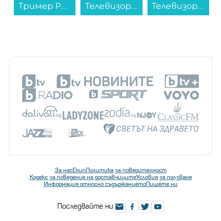
Телевизор TCL 50C6KS , 126 см, 3840x2160 UHD-4K , 50 inch, Android , Mini LED , Smart TV...
Телевизор TCL 65Q6C , 164 см, 3840x2160 UHD-4K , 65 inch, Android , Mini LED , Smart TV...
Вграден керамичен плот Crown VCP 32 , Електрически...
За нас
Екип
Политика за поверителност
Кодекс за поведение на доставчиците
Условия за ползване
Информация относно съдържанието
Пишете ни
Последвайте ни