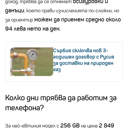
осигуровки и
доход, трябва да се отнемат
данъци
, което прави изчисленията по-сложни, но
можем да приемем средно около
за ориентир
94 лева нето на ден.
Сърбия сключва нов 3-
годишен договор с Русия
за доставки на природен
газ
Колко дни трябва да работим за
телефона?
256 GB
2 849
За най-евтиния модел с
на цена