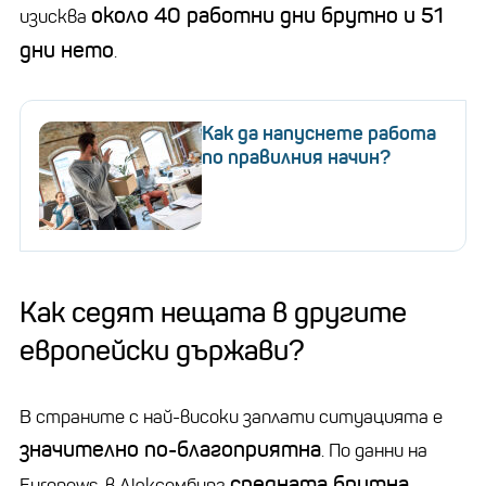
около 40 работни дни брутно и 51
изисква
дни нето
.
Как да напуснете работа
по правилния начин?
Как седят нещата в другите
европейски държави?
В страните с най-високи заплати ситуацията е
значително по-благоприятна
. По данни на
средната брутна
Euronews, в Люксембург