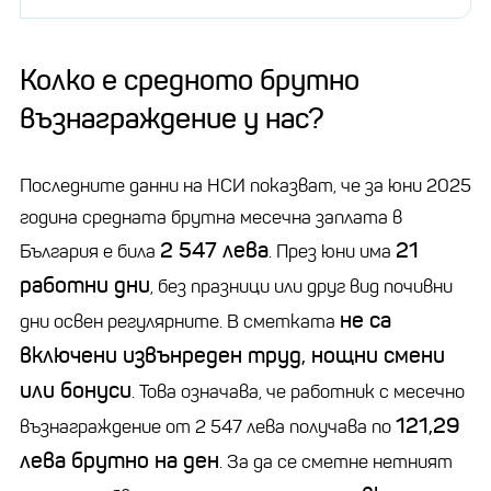
Колко е средното брутно
възнаграждение у нас?
Последните данни на НСИ показват, че за юни 2025
година средната брутна месечна заплата в
2 547 лева
21
България е била
. През юни има
работни дни
, без празници или друг вид почивни
не са
дни освен регулярните. В сметката
включени извънреден труд, нощни смени
или бонуси
. Това означава, че работник с месечно
121,29
възнаграждение от 2 547 лева получава по
лева брутно на ден
. За да се сметне нетният