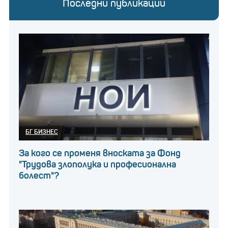
Последни публикации
БГ БИЗНЕС
За кого се променя вноската за Фонд
"Трудова злополука и професионална
болест"?