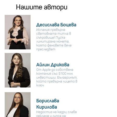
Нашите автори
Десислава Боцева
Испания превърна
световната титла в
съкровище! Пуска
лимитирана монета,
която феновете вече
преследват
Айлин Дрикова
От Apple до собствена
компания със $100 млн.
инвестиции: Българинът,
който превърна лицето в
ключ
Борислава
Кирилова
Недостиг на кадри, слаба
реклама и липса на