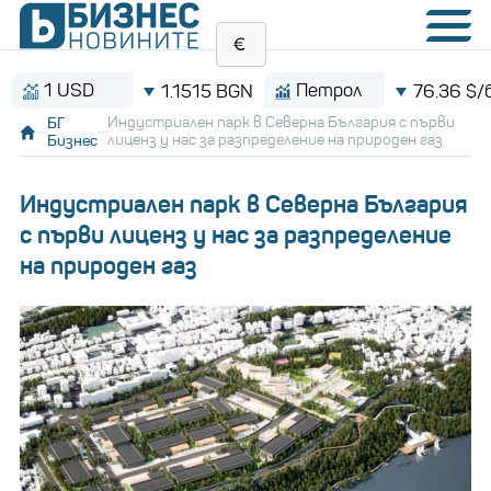
 USD
Петрол
1.1515 BGN
76.36 $/барел
БГ
Индустриален парк в Северна България с първи
Бизнес
лиценз у нас за разпределение на природен газ
Индустриален парк в Северна България
с първи лиценз у нас за разпределение
на природен газ