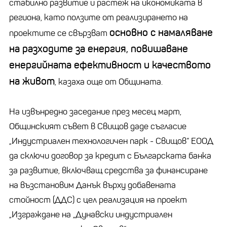
стабилно развитие и растеж на икономиката в
региона, като ползите от реализирането на
основно с намаляване
проектите се свързват
на разходите за енергия, повишаване
енергийната ефективност и качеството
на живот
, казаха още от Общината.
На извънредно заседание през месец март,
Общинският съвет в Свищов даде съгласие
„Индустриален технологичен парк - Свищов“ ЕООД
да сключи договор за кредит с Българската банка
за развитие, включващ средства за финансиране
на възстановим Данък върху добавената
стойност (ДДС) с цел реализация на проект
„Изграждане на „Дунавски индустриален