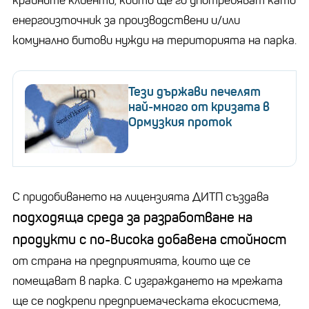
крайните клиенти, които ще го употребяват като
енергоизточник за производствени и/или
комунално битови нужди на територията на парка.
Тези държави печелят
най-много от кризата в
Ормузкия проток
С придобиването на лицензията ДИТП създава
подходяща среда за разработване на
продукти с по-висока добавена стойност
от страна на предприятията, които ще се
помещават в парка. С изграждането на мрежата
ще се подкрепи предприемаческата екосистема,