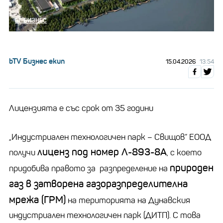
БГ БИЗНЕС
bTV Бизнес екип
15.04.2026
13:54
Лицензията е със срок от 35 години
„Индустриален технологичен парк – Свищов“ ЕООД
лиценз под номер Л-893-8A
получи
, с което
природен
придобива правото за разпределение на
газ в затворена газоразпределителна
мрежа (ГРМ)
на територията на Дунавския
индустриален технологичен парк (ДИТП). С това