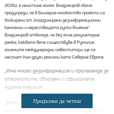
2035г. е наистина голям. Владимиров обаче
предупреди, че в България множество проекти са
блокирани от „координирани дезинформационни
кампании и нарастващото руско влияние“.
Владимиров отбеляза, че без ясна регулаторна
рамка, каквато вече съществува в Румъния,
големите международни инвеститори ще се
насочат към други региони като Северна Европа.
„Има много дезинформация и пропаганда за
опасностите, свързани с офшорната
ядрена енергия“.
Продължи да четеш
„Вятърната енергия е част от
проблемите на националната сигурност“,