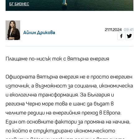
БГ БИЗНЕС
21.11.2024
09:41
Айлин Дрикова
Плащаме по-нисък ток с вятърна енергия
Офшорната вятърна енергия не е просто енергиен
източник, а възможност за социална, икономическа
и екологична трансформация. За България и
региона Черно море това е шанс да бъдат в
челните редици на енергийния преход в Европа.
Един от основните фактори за промяна на начина,
по който е структурирано икономическото