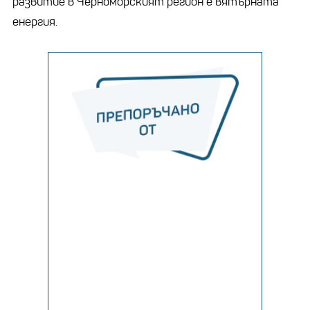
развитие в Черноморският регион е вятърната
енергия.