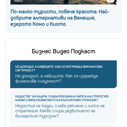
Енергиен експерт:
Вятърните централи в
По-малко туристи, повече красота: Най-
морето трябва да бъдат
добрите алтернативи на Венеция,
на отстояние 22 км
езерото Комо и Киото
Депутатът от ГЕРБ-СДС и бивш министър на
Бизнес Видео Подкаст
икономиката и енергетиката Делян Добрев също
взе участие в конференцията като заяви, че е
НЕ ДОХОДЪТ, А НАВИЦИТЕ: КАК СЕ ИЗГРАЖДА ФИНАНСОВА
важно България да създаде по-скоро
СИГУРНОСТ?
Не доходът, а навиците: Как се изгражда
законодателство за офшорна вятърна енергия.
финансова сигурност?
Това няма как да се случи докато правителството
не заработи нормално. Освен това Добрев наблегна
НЕДОСТИГ НА КАДРИ, СЛАБА РЕКЛАМА И ЛИПСА НА СТРАТЕГИЯ:
КАКВО СПИРА РАЗВИТИЕТО НА БЪЛГАРСКИЯ ТУРИЗЪМ?
на факта, че се очаква недостиг на електрическа
Недостиг на кадри, слаба реклама и липса на
енергия още през януари и февруари догодина. За
стратегия: Какво спира развитието на
българския туризъм?
него това са най-лошите новини: