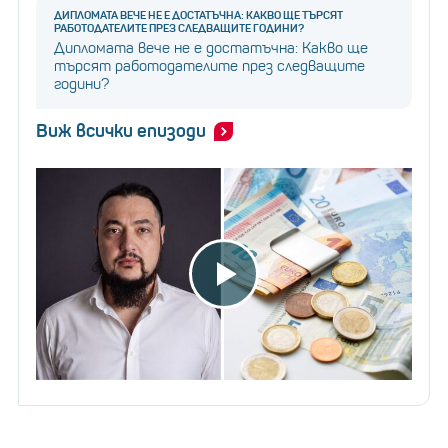
ДИПЛОМАТА ВЕЧЕ НЕ Е ДОСТАТЪЧНА: КАКВО ЩЕ ТЪРСЯТ
РАБОТОДАТЕЛИТЕ ПРЕЗ СЛЕДВАЩИТЕ ГОДИНИ?
Дипломата вече не е достатъчна: Какво ще
търсят работодателите през следващите
години?
Виж всички епизоди
„Според анализ на Електроенергийния
системен оператор в целия регион ще има
недостиг на електричество от порядъка
на около 300 мегавата. Трябва да се