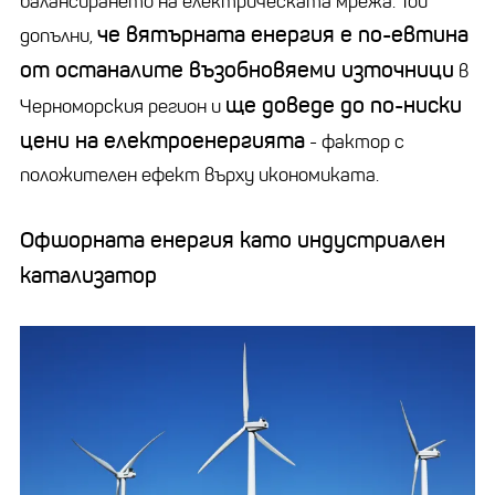
балансирането на електрическата мрежа. Той
че вятърната енергия е по-евтина
допълни,
от останалите възобновяеми източници
в
ще доведе до по-ниски
Черноморския регион и
цени на електроенергията
- фактор с
положителен ефект върху икономиката.
Офшорната енергия като индустриален
катализатор