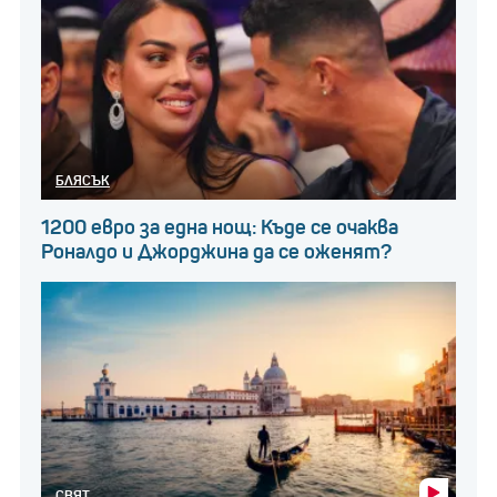
Ще попречат ли на екологията?
Еколозите са притеснени, че този вид вятърна
енергия ще навреди на екологията. По думи на
БЛЯСЪК
Мартин Владимиров рискове има винаги. Той даде
пример с въглещните централи, които тровят
1200 евро за една нощ: Къде се очаква
Роналдо и Джорджина да се оженят?
въздуха.
"Всяка индустриална дейност има своите рискове"
При наличие на рискове се създават стратегии,
които да минимализират щетите.
СВЯТ