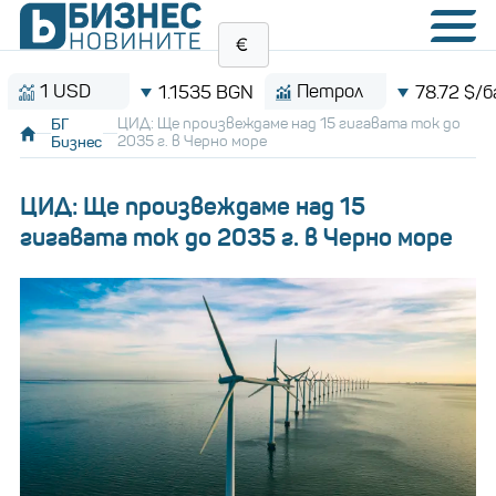
USD
Петрол
1.1535 BGN
78.72 $/барел
БГ
ЦИД: Ще произвеждаме над 15 гигавата ток до
Бизнес
2035 г. в Черно море
ЦИД: Ще произвеждаме над 15
гигавата ток до 2035 г. в Черно море