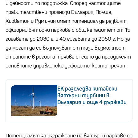
и дейности по поддръжка. Според настоящите
правителствени прогнози България, Полша,
Хърватия и Румъния имат потенциал да развият
офшорни вятърни паркове с общ капацитет от 15
гигавата до 2030 г. и 40 гигавата до 2050 г. Но за
да могат да се възползват от тази възможност,
страните в региона трябва спешно да преодолеят
основните управленски дефицити, които пречат.
ЕК разследва китайски
вятърни турбини в
България и още 4 държави
Потенциалът за изграждане на вятърни паркове до