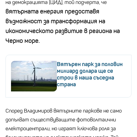
на демокрацията (ЦИД), той подчерта, че
вятърната енергия предоставя
възможност за трансформация на
икономическото развитие в региона на
Черно море.
Вятърен парк за половин
милиард долара ще се
строи в наша съседна
страна
Според Владимиров вятърните паркове не само
допълват съществуващите фотоволтаични
електроцентрали, но играят ключова роля за