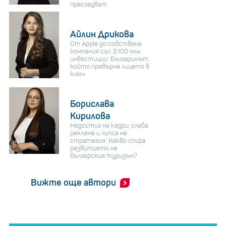
преследват
Айлин Дрикова
От Apple до собствена
компания със $100 млн.
инвестиции: Българинът,
който превърна лицето в
ключ
Борислава
Кирилова
Недостиг на кадри, слаба
реклама и липса на
стратегия: Какво спира
развитието на
българския туризъм?
Вижте още автори