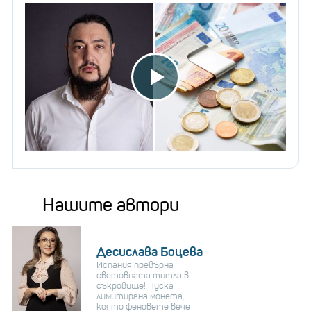
Нашите автори
Десислава Боцева
Испания превърна
световната титла в
съкровище! Пуска
лимитирана монета,
която феновете вече