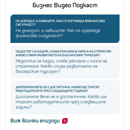
Бизнес Видео Подкаст
НЕ ДОХОДЪТ, А НАВИЦИТЕ: КАК СЕ ИЗГРАЖДА ФИНАНСОВА
СИГУРНОСТ?
Не доходът, а навиците: Как се изгражда
финансова сигурност?
НЕДОСТИГ НА КАДРИ, СЛАБА РЕКЛАМА И ЛИПСА НА СТРАТЕГИЯ:
КАКВО СПИРА РАЗВИТИЕТО НА БЪЛГАРСКИЯ ТУРИЗЪМ?
Недостиг на кадри, слаба реклама и липса на
стратегия: Какво спира развитието на
българския туризъм?
ДИПЛОМАТА ВЕЧЕ НЕ Е ДОСТАТЪЧНА: КАКВО ЩЕ ТЪРСЯТ
РАБОТОДАТЕЛИТЕ ПРЕЗ СЛЕДВАЩИТЕ ГОДИНИ?
Дипломата вече не е достатъчна: Какво ще
търсят работодателите през следващите
години?
Виж всички епизоди