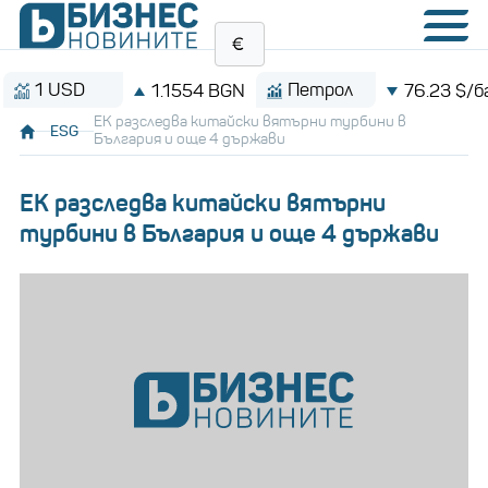
 USD
Петрол
1.1554 BGN
76.23 $/барел
ЕК разследва китайски вятърни турбини в
ESG
България и още 4 държави
ЕК разследва китайски вятърни
турбини в България и още 4 държави