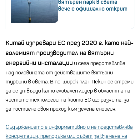
вятърен парк в света
вече е официално открит
Китай изпревари ЕС през 2020 г. като най-
големият производител на вятърни
енергийни инсталации
и сега представлява
над половината от действащите вятърни
турбини в света. В по-широк план Пекин се стреми
да се утвърди като глобален лидер в областта на
чистите технологии, на които ЕС ще разчита, за
да постигне своя преход към зелена енергия.
Съдържанието е информативно и не представлява
консултация, препоръка или съвет за вземане на