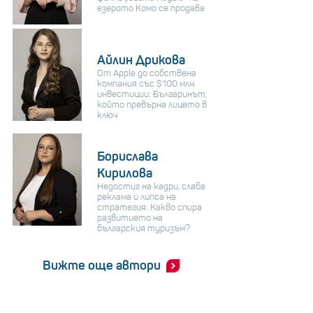
езерото Комо се продава
Айлин Дрикова
От Apple до собствена
компания със $100 млн.
инвестиции: Българинът,
който превърна лицето в
ключ
Борислава
Кирилова
Недостиг на кадри, слаба
реклама и липса на
стратегия: Какво спира
развитието на
българския туризъм?
Вижте още автори