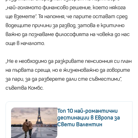
„най-голямото финансово решение, което някога
ще вземете“. Тя напомня, че парите остават сред
водещите причини за развод, затова е критично
важно да познаваме философията на човека до нас
още в началото.
„Не е необходимо да разкривате пенсионния си план
на първата среща, но е жизненоважно да говорите
за пари, за да разберете дали сте съвместими“,
съветва Комбс.
Топ 10 най-романтични
дестинации в Европа за
Свети Валентин