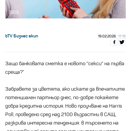
ТОП 5
bTV Бизнес екип
19.02.2026
11:19
Защо банковата сметка е новото ''секси'' на първа
среща?“
Забравете за цветята, ако искате да впечатлите
потенциален партньор днес, по-добре покажете
добра кредитна история. Ново проучване на Harris
Poll, проведено сред над 2100 възрастни в САЩ,
разкрива интересна тенденция: в търсенето на