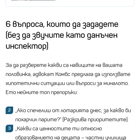
6 въпроса, които да зададете
(без да звучите като данъчен
инспектор)
За да разберете какви са навиците на вашата
половинка, адвокат Комбс предлага да използвате
хипотетични ситуации или въпроси за миналото.
Ето нейните топ препоръки:
„Ако спечелиш от лотарията днес, за какво би
похарчил парите?“ (Разкрива приоритетите).
„Какви са ценностите ти относно
образованието на децата – частни училища