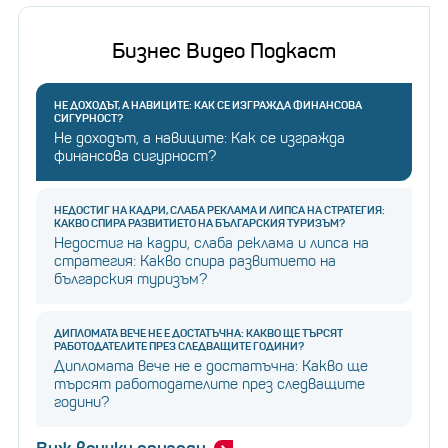
Бизнес Видео Подкаст
НЕ ДОХОДЪТ, А НАВИЦИТЕ: КАК СЕ ИЗГРАЖДА ФИНАНСОВА
СИГУРНОСТ?
Не доходът, а навиците: Как се изгражда
финансова сигурност?
НЕДОСТИГ НА КАДРИ, СЛАБА РЕКЛАМА И ЛИПСА НА СТРАТЕГИЯ:
КАКВО СПИРА РАЗВИТИЕТО НА БЪЛГАРСКИЯ ТУРИЗЪМ?
Недостиг на кадри, слаба реклама и липса на
стратегия: Какво спира развитието на
българския туризъм?
ДИПЛОМАТА ВЕЧЕ НЕ Е ДОСТАТЪЧНА: КАКВО ЩЕ ТЪРСЯТ
РАБОТОДАТЕЛИТЕ ПРЕЗ СЛЕДВАЩИТЕ ГОДИНИ?
Дипломата вече не е достатъчна: Какво ще
търсят работодателите през следващите
години?