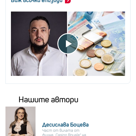
Виж всички епизоди
Нашите автори
Десислава Боцева
Част от вилата от
филма „Casino Royale“ на