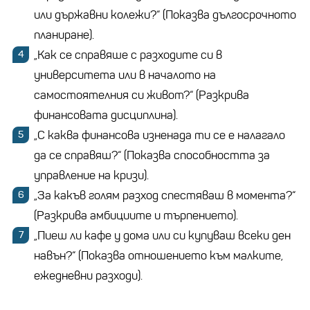
или държавни колежи?“ (Показва дългосрочното
планиране).
„Как се справяше с разходите си в
университета или в началото на
самостоятелния си живот?“ (Разкрива
финансовата дисциплина).
„С каква финансова изненада ти се е налагало
да се справяш?“ (Показва способността за
управление на кризи).
„За какъв голям разход спестяваш в момента?“
(Разкрива амбициите и търпението).
„Пиеш ли кафе у дома или си купуваш всеки ден
навън?“ (Показва отношението към малките,
ежедневни разходи).