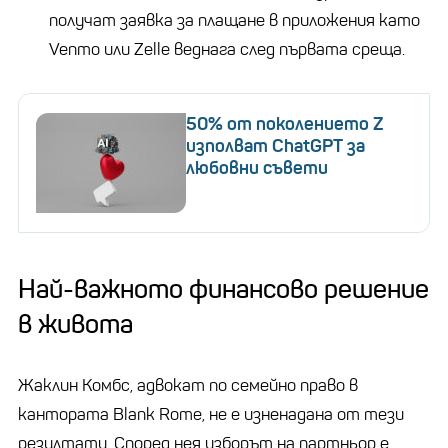
получат заявка за плащане в приложения като
Venmo или Zelle веднага след първата среща.
50% от поколението Z
изполват ChatGPT за
любовни съвети
Най-важното финансово решение
в живота
Жаклин Комбс, адвокат по семейно право в
кантората Blank Rome, не е изненадана от тези
резултати. Според нея изборът на партньор е