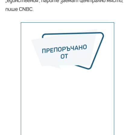
„единствения“, парите заемат централно място,
пише CNBC.