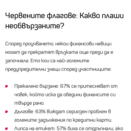
Червените флагове: Какво плаши
необвързаните?
Според проучването, някои финансови навици
могат да прекратят връзката още преди да е
започнала. Ето кои са най-големите
предупредителни знаци според участниците:
Прекалено бързане: 67% се притесняват от
човек, който иска да обедини финансите си
твърде рано.
Дългове: 63% виждат сериозен проблем в
големите задължения по кредитни карти.
Липса на етикет: 57% биха се отдръпнали, ако