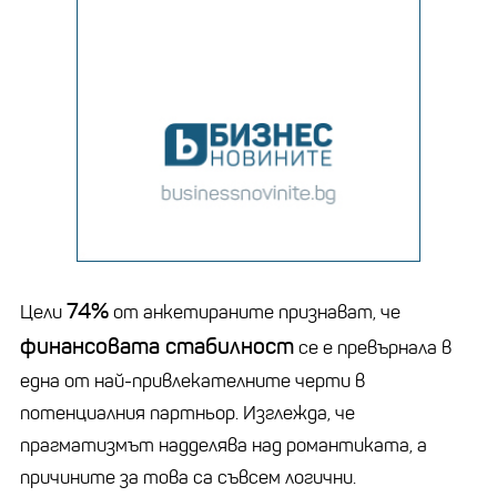
74%
Цели
от анкетираните признават, че
финансовата стабилност
се е превърнала в
една от най-привлекателните черти в
потенциалния партньор. Изглежда, че
прагматизмът надделява над романтиката, а
причините за това са съвсем логични.