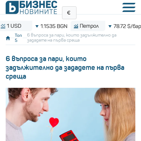
USD
Петрол
1.1535 BGN
78.72 $/барел
Топ
6 въпроса за пари, които задължително да
5
зададете на първа среща
6 въпроса за пари, които
задължително да зададете на първа
среща