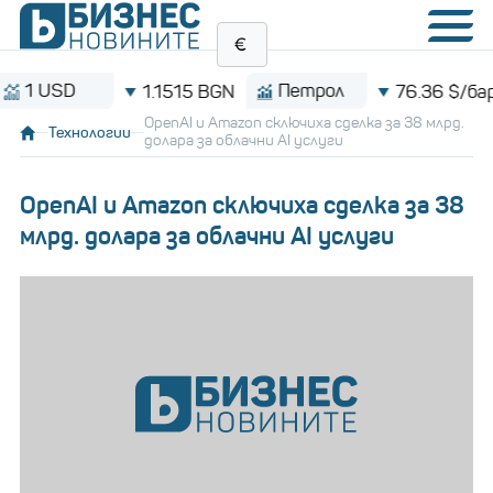
D
Петрол
1.1515 BGN
76.36 $/барел
OpenAI и Amazon сключиха сделка за 38 млрд.
Технологии
долара за облачни AI услуги
OpenAI и Amazon сключиха сделка за 38
млрд. долара за облачни AI услуги