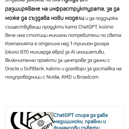
разширяване на инфраструктурата, за да
може да създава нови модели
и да поддържа
съществуващи продукти като
ChatGPT
, който
вече има стотици милиони потребители по света.
Компанията е отделила над 1 трилион долара
(около 870 милиарда евро) за AI инициативи,
включително проекти за центрове за данни с
Oracle
и
SoftBank
, както и договори за доставка на
полупроводници с
Nvidia
, AMD и
Broadcom
.
ChatGPT спира да дава
медицински, правни и
финансови съвети