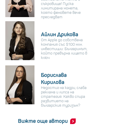
съкровище! Пуска
лимитирана монета,
която феновете вече
преследват
Айлин Дрикова
От Apple до собствена
компания със $100 млн.
инвестиции: Българинът,
който превърна лицето в
ключ
Борислава
Кирилова
Недостиг на кадри, слаба
реклама и липса на
стратегия: Какво спира
развитието на
българския туризъм?
Вижте още автори