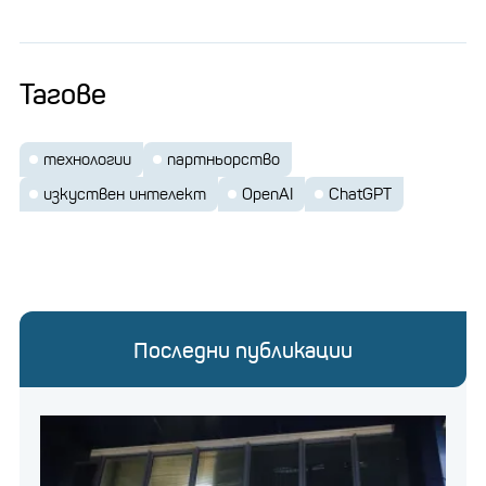
Тагове
технологии
партньорство
изкуствен интелект
OpenAI
ChatGPT
Последни публикации