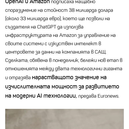
OpenAI
и
Amazon
подписаха мащабно
споразумение на стойност 38 милиарда долара
(около 33 милиарда евро), което ще позволи на
създателя на
ChatGPT
да използва
инфраструктурата на
Amazon
за управление на
своите системи с изкуствен интелект в
центровете за данни на компанията в САЩ.
Сделката, обявена в понеделник, бележи нов етап в
отношенията между двата технологични гиганта
нарастващото значение на
и отразява
изчислителната мощност за развитието
на модерни AI технологии,
предава Euronews.