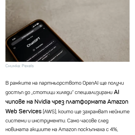
Снимка: Pexels
В рамките на партньорството
OpenAI
ще получи
AI
достъп до
„
стотици хиляди“ специализирани
чипове на
Nvidia
чрез платформата
Amazon
Web
Services
(AWS), които ще захранват нейните
системи и инструменти. Само часове след
новината акциите на
Amazon
поскъпнаха с 4%,