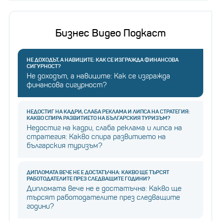
Бизнес Видео Подкаст
НЕ ДОХОДЪТ, А НАВИЦИТЕ: КАК СЕ ИЗГРАЖДА ФИНАНСОВА
СИГУРНОСТ?
Не доходът, а навиците: Как се изгражда
финансова сигурност?
НЕДОСТИГ НА КАДРИ, СЛАБА РЕКЛАМА И ЛИПСА НА СТРАТЕГИЯ:
КАКВО СПИРА РАЗВИТИЕТО НА БЪЛГАРСКИЯ ТУРИЗЪМ?
Недостиг на кадри, слаба реклама и липса на
стратегия: Какво спира развитието на
българския туризъм?
ДИПЛОМАТА ВЕЧЕ НЕ Е ДОСТАТЪЧНА: КАКВО ЩЕ ТЪРСЯТ
РАБОТОДАТЕЛИТЕ ПРЕЗ СЛЕДВАЩИТЕ ГОДИНИ?
Дипломата вече не е достатъчна: Какво ще
търсят работодателите през следващите
години?