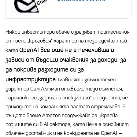
Някои инвеститори обаче изразяват притеснения
относно
„
кръговия“ характер на тези сделки, тъй
OpenAI
все още не е печеливша и
като
зависи от бъдещи очаквания за доходи, за
да покрива разходите си за
инфраструктура.
Главният изпълнителен
директор Сам
Алтман
отхвърли тези съмнения,
наричайки ги
„
задъхани спекулации“ и подчерта, че
приходите на компанията растат стремглаво. В
същото време
Amazon
продължава да укрепва
позициите си в AI сектора, като вече е основният
облачен доставчик и на конкурента на
OpenAI
—