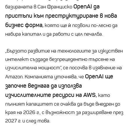
OpenAI
да
базираната в Сан Франциско
пристъпи към преструктуриране в нова
бизнес форма,
която ще ѝ позволи по-лесно да
набира капитал и да работи с цел печалба.
„
Бързото развитие на технологиите за изкуствен
интелект създаде безпрецедентно търсене на
изчислителна мощност“, се посочва в изявление на
OpenAI
ще
Amazon
. Компанията уточнява, че
започне веднага да използва
изчислителните ресурси на AWS,
като
пълният капацитет се очаква да бъде внедрен до
края на 2026 г., с възможност за разширяване през
2027 г. и след това.