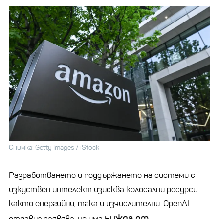
Снимка: Getty Images / iStock
Разработването и поддържането на системи с
изкуствен интелект изисква колосални ресурси
–
както енергийни, така и изчислителни.
OpenAI
нужда от
отдавна заявява, че има