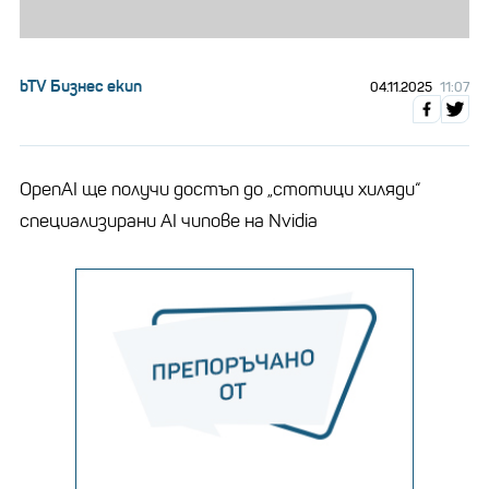
bTV Бизнес екип
04.11.2025
11:07
OpenAI ще получи достъп до „стотици хиляди“
специализирани AI чипове на Nvidia