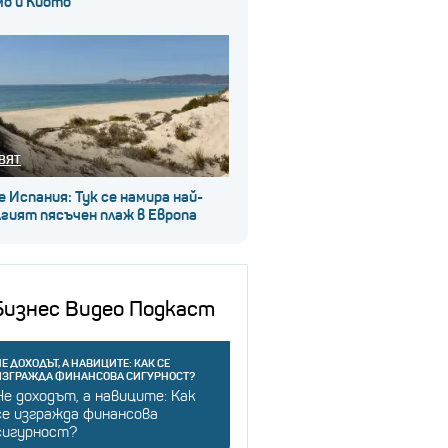
мо и Киото
ВЯТ
е Испания: Тук се намира най-
гият пясъчен плаж в Европа
Бизнес Видео Подкаст
Е ДОХОДЪТ, А НАВИЦИТЕ: КАК СЕ
ИЗГРАЖДА ФИНАНСОВА СИГУРНОСТ?
Не доходът, а навиците: Как
се изгражда финансова
сигурност?