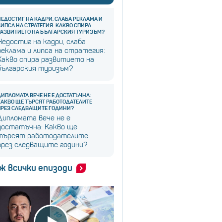
НЕДОСТИГ НА КАДРИ, СЛАБА РЕКЛАМА И
ЛИПСА НА СТРАТЕГИЯ: КАКВО СПИРА
РАЗВИТИЕТО НА БЪЛГАРСКИЯ ТУРИЗЪМ?
Недостиг на кадри, слаба
реклама и липса на стратегия:
Какво спира развитието на
българския туризъм?
ДИПЛОМАТА ВЕЧЕ НЕ Е ДОСТАТЪЧНА:
КАКВО ЩЕ ТЪРСЯТ РАБОТОДАТЕЛИТЕ
ПРЕЗ СЛЕДВАЩИТЕ ГОДИНИ?
Дипломата вече не е
достатъчна: Какво ще
търсят работодателите
през следващите години?
ж всички епизоди