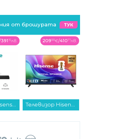
ения от брошурата
ТУК
/
391
15
лв.
209
99
€
/
410
71
лв.
298
99
€
/
584
78
лв.
Саундбар Hisense AX3120Q...
Телевизор Hisense 32A5S , 1920x1080 FULL HD , 32 inch, 80 см, QLED ...
Смартфон Samsung GALAXY A27 5G 128/6 BLUE SM-A276BZBB , 128 GB, 6 GB...