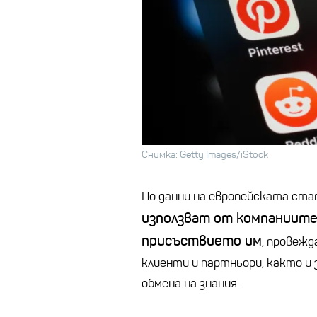
Снимка: Getty Images/iStock
По данни на европейската ст
използват от компаниите 
присъствието им
, провежд
клиенти и партньори, както и
обмена на знания.