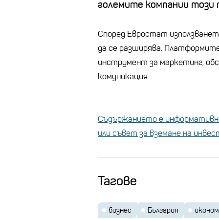
големите компании този п
Според Евростат използването
да се разширява. Платформит
инструмент за маркетинг, обс
комуникация.
Съдържанието е информативно
или съвет за вземане на инве
Тагове
бизнес
България
иконом