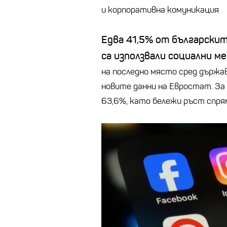
и корпоративна комуникация
Едва 41,5% от българскит
са използвали социални ме
на последно място сред държав
новите данни на Евростат. За 
63,6%, като бележи ръст спрям