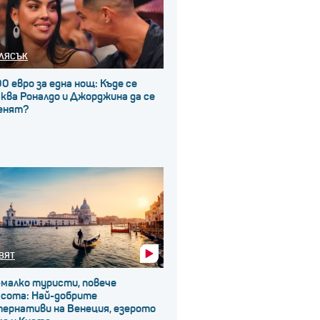
ЛЯСЪК
0 евро за една нощ: Къде се
ква Роналдо и Джорджина да се
енят?
ВЯТ
-малко туристи, повече
асота: Най-добрите
тернативи на Венеция, езерото