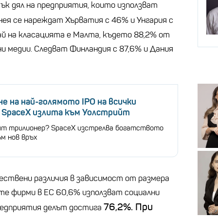
ък дял на предприятия, които използват
нея се нареждат Хърватия с 46% и Унгария с
ай на класацията е Малта, където 88,2% от
и медии. Следват Финландия с 87,6% и Дания
не на най-голямото IPO на всички
: SpaceX излита към Уолстрийт
т трилионер? SpaceX изстрелва богатството
м нов връх
ствени различия в зависимост от размера
те фирми в ЕС 60,6% използват социални
76,2%. При
предприятия делът достига