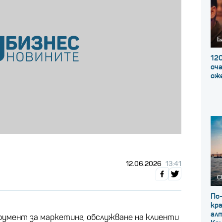
Б
120
оча
ож
12.06.2026
13:41
С
По
кр
ал
умент за маркетинг, обслужване на клиенти