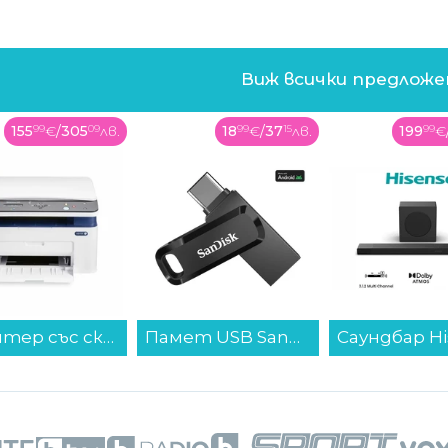
Виж всички предлож
155
99
€
/
305
09
лв.
18
99
€
/
37
15
лв.
199
99
€
Принтер със скенер Xerox WORKCENTRE 3025BI 3 IN 1 , Лазерен...
Памет USB SanDisk Ultra Dual USB-C/USB 3.1 64GB SDDDC3-064G-G46...