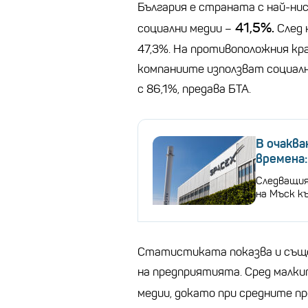
България е страната с най-нис
41,5%.
социални медии –
След 
47,3%. На противоположния кр
компаниите използват социалн
с 86,1%, предава БТА.
В очаква
времена
Следващия
на Мъск къ
Статистиката показва и съще
на предприятията. Сред малки
медии, докато при средните 