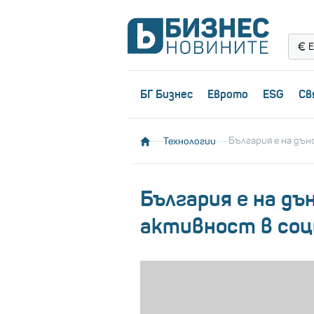
Е
БГ Бизнес
Еврото
ESG
Св
Технологии
България е на дън
България е на дъ
активност в со