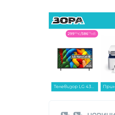
299
99
€
/
586
73
лв.
Телевизор LG 43NANO80A3B , 108 см, 3840x2160 UHD-4K , 43 inch, LED , Smart TV , Web Os...