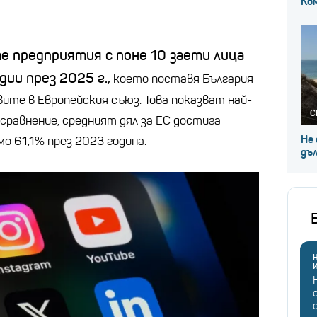
Ко
е предприятия с поне 10 заети лица
дии през 2025 г.,
което поставя България
ите в Европейския съюз. Това показват най-
С
сравнение, средният дял за ЕС достига
Не 
о 61,1% през 2023 година.
дъл
Н