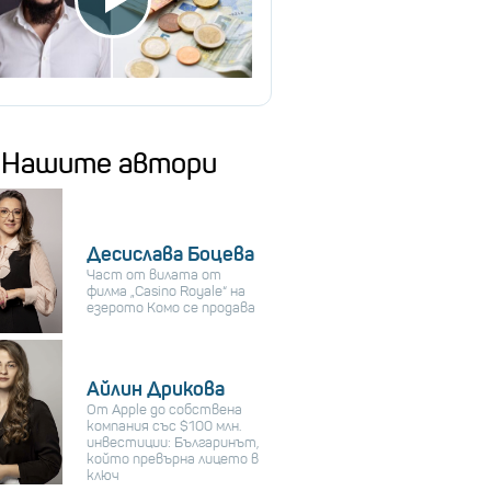
Нашите автори
Десислава Боцева
Част от вилата от
филма „Casino Royale“ на
езерото Комо се продава
Айлин Дрикова
От Apple до собствена
компания със $100 млн.
инвестиции: Българинът,
който превърна лицето в
ключ