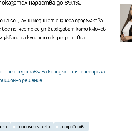
оказател нараства до 89,1%.
 на социални медии от бизнеса продължава
е все по-често се утвърждават като ключов
лужване на клиенти и корпоративна
 и не представлява консултация, препоръка
стиционно решение.
ика
социални мрежи
устройства