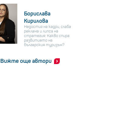
Борислава
Кирилова
Недостиг на кадри, слаба
реклама и липса на
стратегия: Какво спира
развитието на
българския туризъм?
Вижте още автори