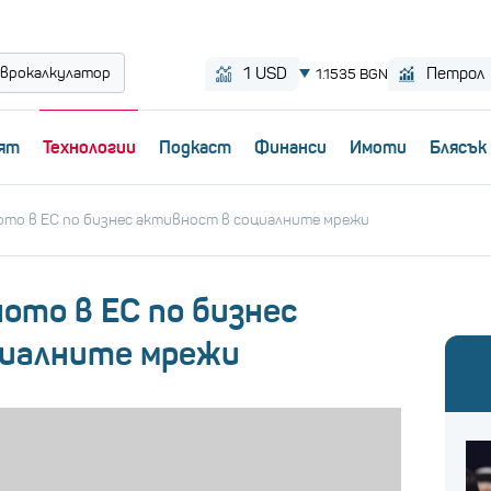
врокалкулатор
ят
Технологии
Пoдкаст
Финанси
Имоти
Блясък
ото в ЕС по бизнес активност в социалните мрежи
ното в ЕС по бизнес
циалните мрежи