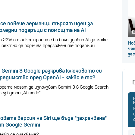
се повече германци търсят идеи за
оледни подаръци с помощта на AI
Б
а 22% от анкетираните би било удобно AI да може
Нов
иректно да поръчва предложените подаръци
че
за
 Gemini 3 Google разкрива ключовото си
редимство пред OpenAI - какво е то?
ората могат да използват Gemini 3 в Google Search
рез бутон „AI mode“
Н
овата версия на Siri ще бъде "захранвана"
т Google Gemini
акво да очакваме?