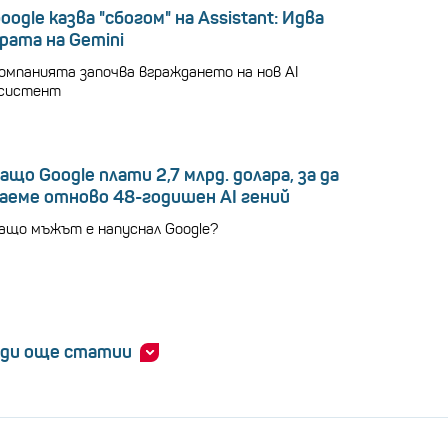
oogle казва "сбогом" на Assistant: Идва
рата на Gemini
омпанията започва вграждането на нов AI
систент
ащо Google плати 2,7 млрд. долара, за да
аеме отново 48-годишен AI гений
ащо мъжът е напуснал Google?
ди още статии