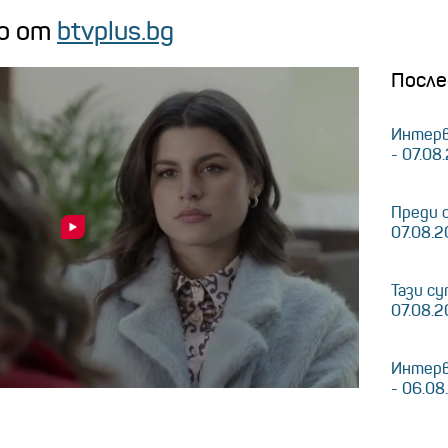
о от
btvplus.bg
После
Интерв
- 07.08
Преди 
07.08.
Тази су
07.08.
Интерв
- 06.08