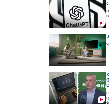
с
Н
с
„
Ч
Х
Ф
C
С
и
ф