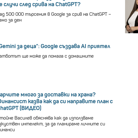
е случи след срива на ChatGPT?
ад 500 000 търсения в Google за срив на ChatGPT –
амо за ден
Gemini за деца“: Google създава AI приятел
атботът ще може да помага с домашните
арчите много за доставки на храна?
инансист казва как да си направите план с
hatGPT (ВИДЕО)
тойне Василев обяснява как да използваме
зкуствен интелект, за да планираме личните си
инанси