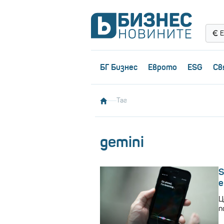
Е
БГ Бизнес
Еврото
ESG
Св
Таг
gemini
S
е
Ц
п