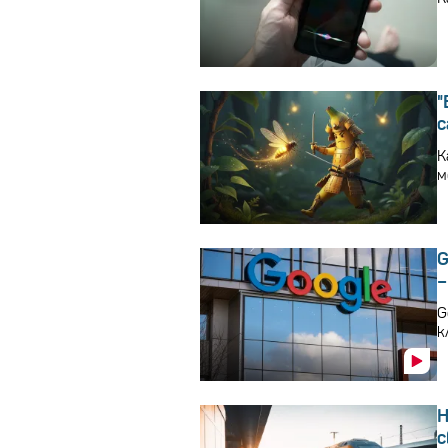
"
с
К
м
G
–
G
к
Н
с