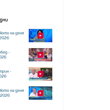
дни
юто на деня
.2026
обед -
2026
трин -
2026
юто на деня
.2026