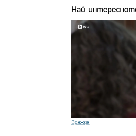
Най-интереснот
Вражда