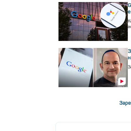
G
е
К
а
З
н
З
Заре