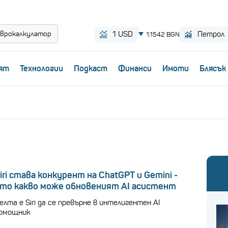
врокалкулатор
ят
Технологии
Пoдкаст
Финанси
Имоти
Блясък
iri става конкурент на ChatGPT и Gemini -
то какво може обновеният AI асистент
елта е Siri да се превърне в интелигентен AI
омощник