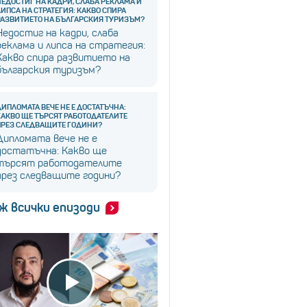
НЕДОСТИГ НА КАДРИ, СЛАБА РЕКЛАМА И
ЛИПСА НА СТРАТЕГИЯ: КАКВО СПИРА
РАЗВИТИЕТО НА БЪЛГАРСКИЯ ТУРИЗЪМ?
Недостиг на кадри, слаба
реклама и липса на стратегия:
Какво спира развитието на
българския туризъм?
ДИПЛОМАТА ВЕЧЕ НЕ Е ДОСТАТЪЧНА:
КАКВО ЩЕ ТЪРСЯТ РАБОТОДАТЕЛИТЕ
ПРЕЗ СЛЕДВАЩИТЕ ГОДИНИ?
Дипломата вече не е
достатъчна: Какво ще
търсят работодателите
през следващите години?
ж всички епизоди