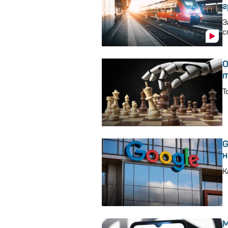
г
З
с
O
т
Т
G
н
K
М