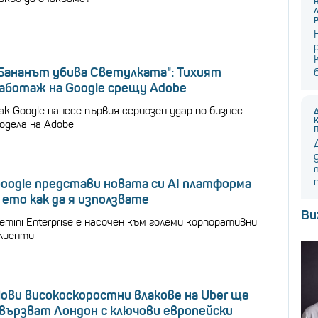
Бананът убива Светулката": Тихият
аботаж на Google срещу Adobe
ак Google нанесе първия сериозен удар по бизнес
одела на Adobe
oogle представи новата си AI платформа
 ето как да я използвате
Ви
emini Enterprise е насочен към големи корпоративни
лиенти
ови високоскоростни влакове на Uber ще
вързват Лондон с ключови европейски