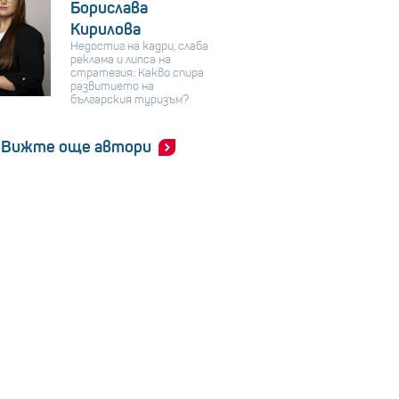
Борислава
Кирилова
Недостиг на кадри, слаба
реклама и липса на
стратегия: Какво спира
развитието на
българския туризъм?
Вижте още автори