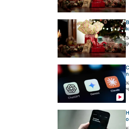
В
к
З
д
С
п
Х
ч
Н
о
К