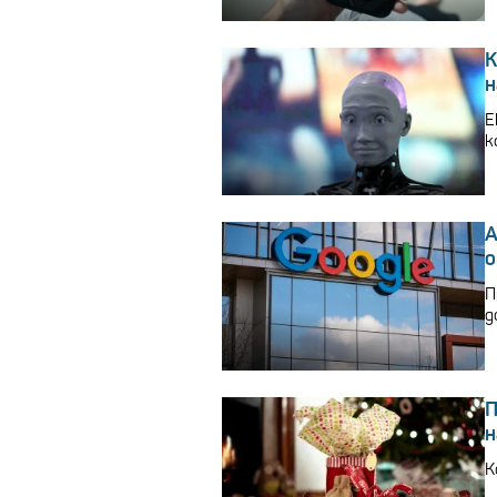
К
н
Е
к
A
о
П
д
П
н
К