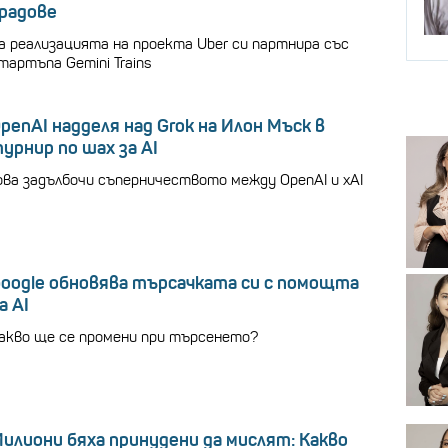
радове
а реализацията на проекта Uber си партнира със
тартъпа Gemini Trains
penAI надделя над Grok на Илон Мъск в
урнир по шах за AI
ова задълбочи съперничеството между OpenAI и xAI
oogle обновява търсачката си с помощта
а AI
акво ще се промени при търсенето?
илиони бяха принудени да мислят: Какво