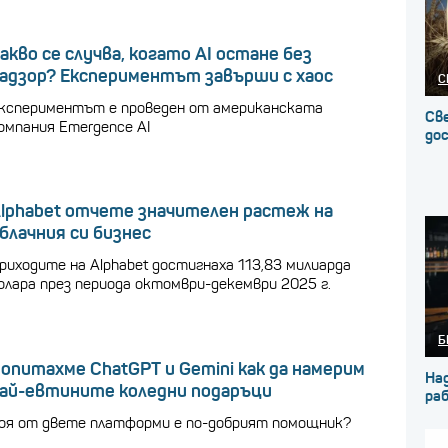
акво се случва, когато AI остане без
адзор? Експериментът завърши с хаос
С
кспериментът е проведен от американската
Св
омпания Emergence AI
до
lphabet отчете значителен растеж на
блачния си бизнес
риходите на Alphabet достигнаха 113,83 милиарда
олара през периода октомври-декември 2025 г.
Б
опитахме ChatGPT и Gemini как да намерим
На
ай-евтините коледни подаръци
ра
оя от двете платформи е по-добрият помощник?