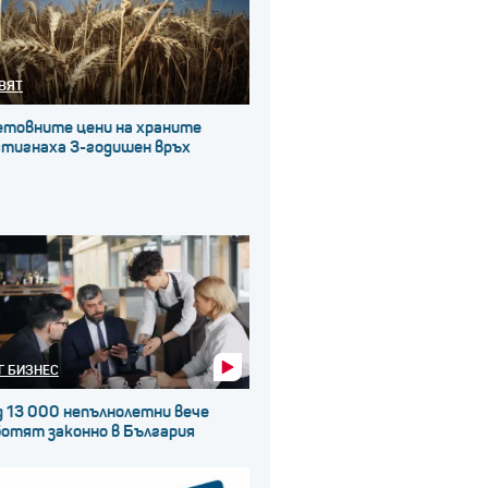
ВЯТ
етовните цени на храните
стигнаха 3-годишен връх
Г БИЗНЕС
д 13 000 непълнолетни вече
ботят законно в България