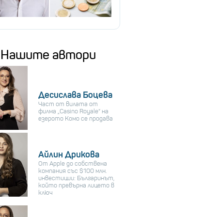
Нашите автори
Десислава Боцева
Част от вилата от
филма „Casino Royale“ на
езерото Комо се продава
Айлин Дрикова
От Apple до собствена
компания със $100 млн.
инвестиции: Българинът,
който превърна лицето в
ключ