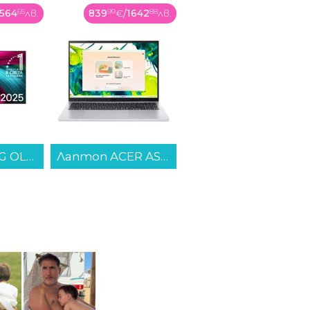
642
88
лв.
519
99
€
/
1017
02
лв.
418
99
€
/
819
48
лв.
Лаптоп ACER ASPIRE GO 16 AG16-71P-791J NX.JTGEX.002 , 1000GB SSD , 16.00 , 32 , Intel Core 7 150U (10 cores) , Intel Graphics , Windows...
Съдомиялна машина за вграждане Bosch SMV4EVX09E. , 14 комплекта, 600 Ш, мм, B...
Смартфон Samsung GALAXY A27 5G 256/8 BLUE SM-A276BZBC , 256 GB, 8 GB...