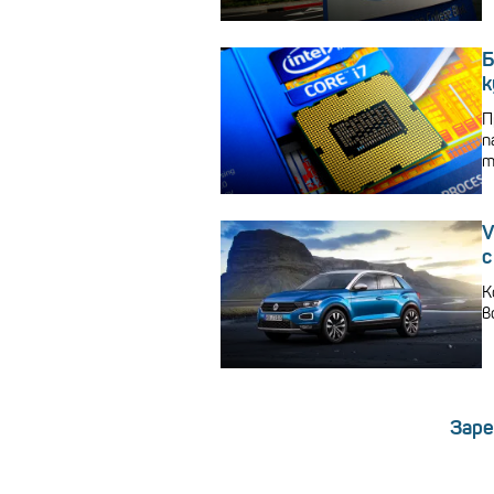
Б
к
П
п
т
V
с
К
в
Заре