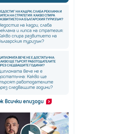
НЕДОСТИГ НА КАДРИ, СЛАБА РЕКЛАМА И
ЛИПСА НА СТРАТЕГИЯ: КАКВО СПИРА
РАЗВИТИЕТО НА БЪЛГАРСКИЯ ТУРИЗЪМ?
Недостиг на кадри, слаба
реклама и липса на стратегия:
Какво спира развитието на
българския туризъм?
ДИПЛОМАТА ВЕЧЕ НЕ Е ДОСТАТЪЧНА:
КАКВО ЩЕ ТЪРСЯТ РАБОТОДАТЕЛИТЕ
ПРЕЗ СЛЕДВАЩИТЕ ГОДИНИ?
Дипломата вече не е
достатъчна: Какво ще
търсят работодателите
през следващите години?
ж всички епизоди