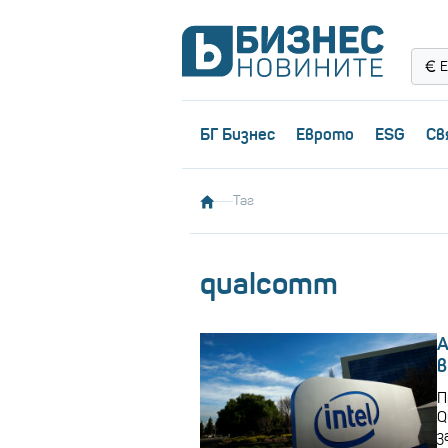
Е
БГ Бизнес
Еврото
ESG
Св
Таг
qualcomm
A
в
П
Q
з