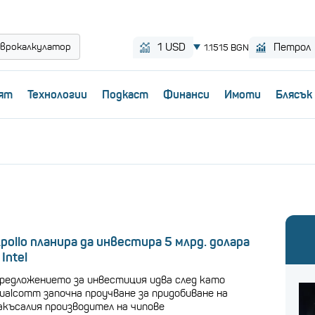
врокалкулатор
ят
Технологии
Пoдкаст
Финанси
Имоти
Блясък
pollo планира да инвестира 5 млрд. долара
 Intel
редложението за инвестиция идва след като
ualcomm започна проучване за придобиване на
акъсалия производител на чипове