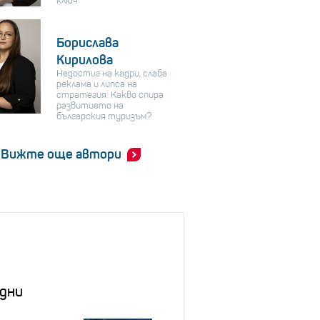
ключ
Борислава
Кирилова
Недостиг на кадри, слаба
реклама и липса на
стратегия: Какво спира
развитието на
българския туризъм?
Вижте още автори
дни