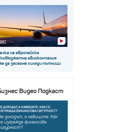
ВЯТ
ачка на европейска
скобюджетна авиокомпания
е да засегне хиляди пътници
Бизнес Видео Подкаст
Е ДОХОДЪТ, А НАВИЦИТЕ: КАК СЕ
ИЗГРАЖДА ФИНАНСОВА СИГУРНОСТ?
Не доходът, а навиците: Как
се изгражда финансова
сигурност?