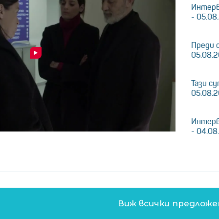
Интерв
- 05.08
Преди 
05.08.
Тази су
05.08.
Интерв
- 04.08
Виж всички предлож