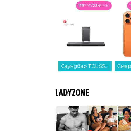
119
99
€
/
234
69
лв.
1438
00
€
/
2812
49
лв.
Саундбар TCL S55HE...
Смартфон Apple iPhone 17 Pro Max 256GB Cosmic Orange mfyn4 , 12 GB, 256 GB...