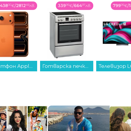
339
99
€
/
664
97
лв.
799
99
€
/
1564
65
лв.
839
99
€
/
1
Готварска печка (ток) Finlux FLCM 6000A IX , INOX , Керамични...
Телевизор LG OLED48C51LA , 121 см, 3840x2160 UHD-4K , 48 inch, OLED , Smart TV , Web Os...