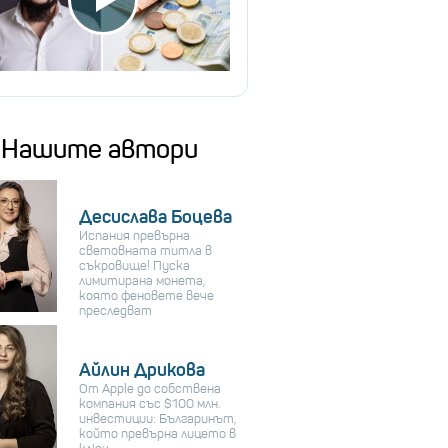
Нашите автори
Десислава Боцева
Испания превърна
световната титла в
съкровище! Пуска
лимитирана монета,
която феновете вече
преследват
Айлин Дрикова
От Apple до собствена
компания със $100 млн.
инвестиции: Българинът,
който превърна лицето в