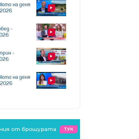
юто на деня
.2026
обед -
2026
трин -
2026
юто на деня
.2026
ения от брошурата
ТУК