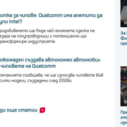
итка за чипове: Qualcomm има апетити да
упи Intel?
Б
ридобиването ще бъде най-голямата сделка на
За 
азара на полупроводници и потенциално ще
Фон
рансформира индустрията
пр
olkswagen създава автономен автомобил
 чиповете на Qualcomm
омпанията съобщава, че ще използва чиповете във
сички модели, създадени след 2026г.
Б
ди още статии
Пр
от
из