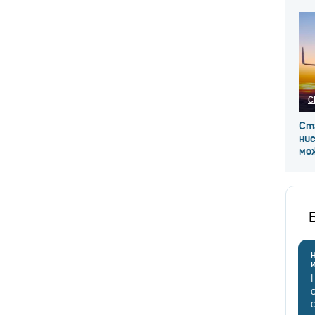
С
Ст
ни
мож
Н