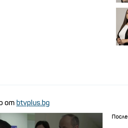
о от
btvplus.bg
После