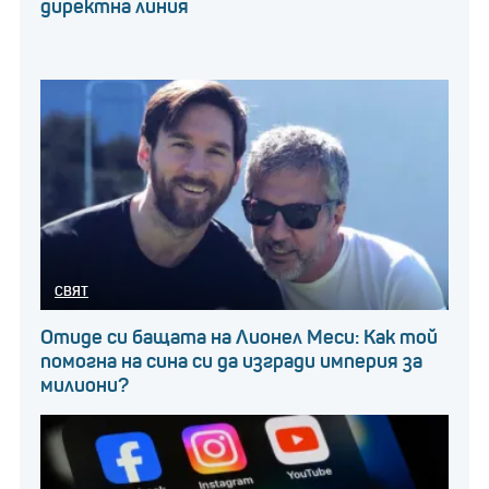
директна линия
СВЯТ
Отиде си бащата на Лионел Меси: Как той
помогна на сина си да изгради империя за
милиони?