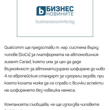
Qualcomm ще предостави т. нар. система върху
чипове (SoCs) за платформата на автомобилния
гигант Cariad, която има за цел да даде
възможност за автоматизирано шофиране до ниво
4 по европейския стандарт за изгорели газове, при
което колата може да се справи с всички аспекти
на шофирането без човешка намеса.
Компанията съобщава, че ще използва чиповете