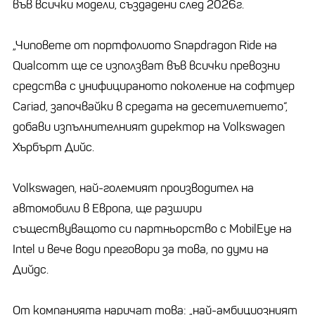
във всички модели, създадени след 2026г.
„Чиповете от портфолиото Snapdragon Ride на
Qualcomm ще се използват във всички превозни
средства с унифицираното поколение на софтуер
Cariad, започвайки в средата на десетилетието“,
добави изпълнителният директор на Volkswagen
Хърбърт Дийс.
Volkswagen, най-големият производител на
автомобили в Европа, ще разшири
съществуващото си партньорство с MobilEye на
Intel и вече води преговори за това, по думи на
Дийдс.
От компанията наричат това: „най-амбициозният