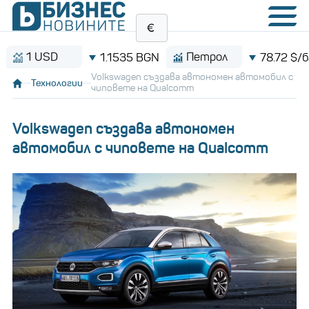
1 USD
Петрол
1.1535 BGN
78.72 $/барел
Volkswagen създава автономен автомобил с
Технологии
чиповете на Qualcomm
Volkswagen създава автономен
автомобил с чиповете на Qualcomm