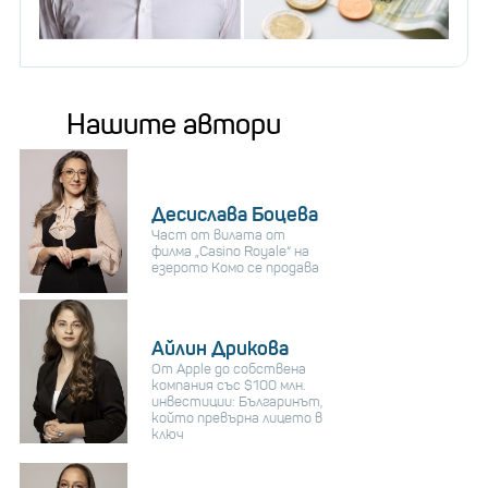
Нашите автори
Десислава Боцева
Част от вилата от
филма „Casino Royale“ на
езерото Комо се продава
Айлин Дрикова
От Apple до собствена
компания със $100 млн.
инвестиции: Българинът,
който превърна лицето в
ключ