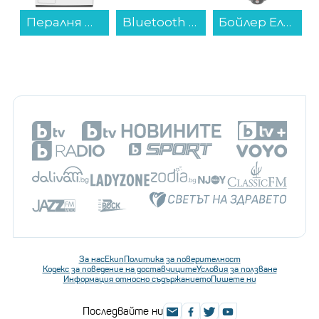
Bluetooth колонка Xiaomi Sound Pocket Pink S28H-GL QBH4380GL...
Бойлер Елдом WVF08039F 80L 3KW , 3 , 75 , C , Вертикален...
Кафемашина Finlux FEM-1677CB...
За нас
Екип
Политика за поверителност
Кодекс за поведение на доставчиците
Условия за ползване
Информация относно съдържанието
Пишете ни
Последвайте ни