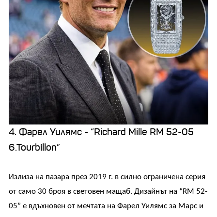
4. Фарел Уилямс - “Richard Mille RM 52-05
6.Tourbillon”
Излиза на пазара през 2019 г. в силно ограничена серия
от само 30 броя в световен мащаб. Дизайнът на “RM 52-
05” е вдъхновен от мечтата на Фарел Уилямс за Марс и