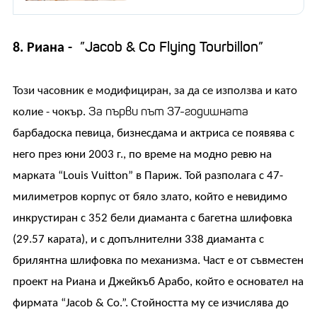
”
Jacob & Co
Flying Tourbillon”
8. Риана -
Този часовник е модифициран, за да се използва и като
За
първи път
37-
годишната
колие - чокър.
барбадоска певица, бизнесдама и актриса се появява с
него през юни 2003 г., по време на модно ревю на
марката “Louis Vuitton” в Париж. Той разполага с 47-
милиметров корпус от бяло злато, който е невидимо
инкрустиран с 352 бели диаманта с багетна шлифовка
(29.57 карата), и с допълнителни 338 диаманта с
брилянтна шлифовка по механизма. Част е от съвместен
проект на Риана и Джейкъб Арабо, който е основател на
фирмата “Jacob & Co.”. Стойността му се изчислява до