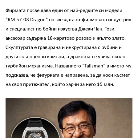
Фирмата посвещава един от най-редките си модели
“RM 57-03 Dragon” на звездата от филмовата индустрия
и специалист по бойни изкуства Джеки Чан. Този
аксесоар съдържа 18-каратово розово и жълто злато.
Скулптурата е гравирана и инкрустирана с рубини и
други скъпоценни камъни, а драконът се увива около
турбийон механизма. Названието “Talisman" в името му
подсказва, че фигурката е направена, за да носи късмет
на своя притежател, който харчи за него $5 млн.