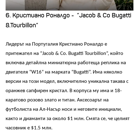
6. Кристиано Роналдо - ”Jacob & Co Bugatti
8.Tourbillon”
Лидерът на Португалия Кристиано Роналдо е
притежател на “Jacob & Co. Bugatti Tourbillon”, който
включва детайлна миниатюрна работеща реплика на
двигателя “W16” на марката “Bugatti”. Има няколко
версии на този модел, включително уникална такава с
оранжев сапфирен кристал. В корпуса му има и 18-
каратово розово злато и титан. Аксесоарът на
футболиста на Ал-Насър носи и неговите инициали,
както и диаманти за около $1 млн. Смята се, че целият
часовник е $1.5 млн.