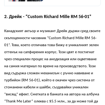
2. Дрейк - “Сustom Richard Mille RM 56-01”
Канадският актьор и музикант Дрейк държи сред своите
скъпоценности часовник “Сustom Richard Mille RM 56-
01”. Това, което отличава това бижу е уникалният зелен
оттенък на сапфирения корпус. Този цвят е постигнат
чрез специален процес на анодизация или оцветяване
на самия материал по време на производството. Този
вид съдържа сложен механизъм с ръчно навиване и
турбийон (RM 56-01), който е окачен чрез система от
стоманени кабели и шайби, създавайки уникален
"висящ" ефект. Сметката в банката на автора на албума
“Thank Me Later” олеква с $5.5 млн., за да може той да