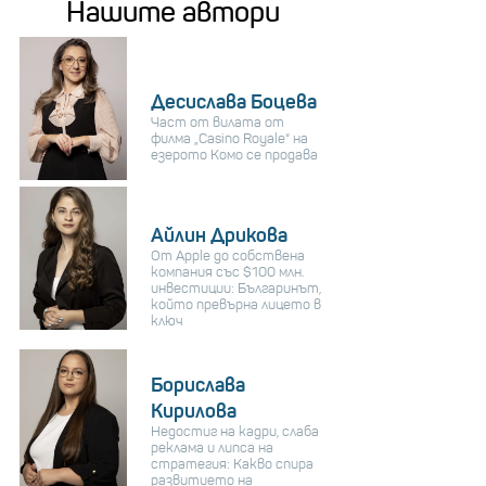
Нашите автори
Десислава Боцева
Част от вилата от
филма „Casino Royale“ на
езерото Комо се продава
Айлин Дрикова
От Apple до собствена
компания със $100 млн.
инвестиции: Българинът,
който превърна лицето в
ключ
Борислава
Кирилова
Недостиг на кадри, слаба
реклама и липса на
стратегия: Какво спира
развитието на