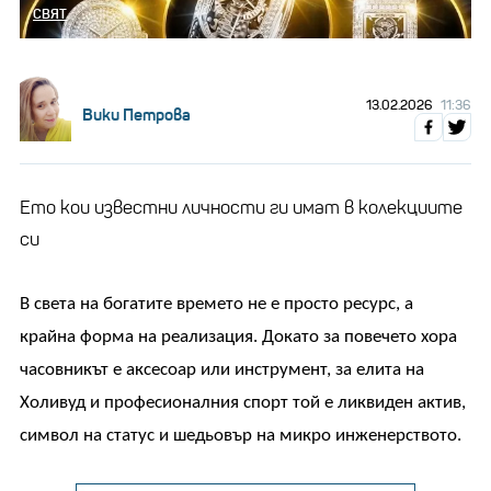
СВЯТ
13.02.2026
11:36
Вики Петрова
Ето кои известни личности ги имат в колекциите
си
В света на богатите времето не е просто ресурс, а
крайна форма на реализация. Докато за повечето хора
часовникът е аксесоар или инструмент, за елита на
Холивуд и професионалния спорт той е ликвиден актив,
символ на статус и шедьовър на микро инженерството.