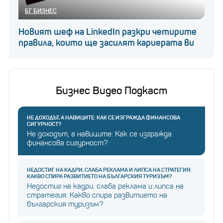
БГ БИЗНЕС
Новият шеф на LinkedIn разкри четирите
правила, които ще засилят кариерата ви
Бизнес Видео Подкаст
НЕ ДОХОДЪТ, А НАВИЦИТЕ: КАК СЕ ИЗГРАЖДА ФИНАНСОВА
СИГУРНОСТ?
Не доходът, а навиците: Как се изгражда
финансова сигурност?
НЕДОСТИГ НА КАДРИ, СЛАБА РЕКЛАМА И ЛИПСА НА СТРАТЕГИЯ:
КАКВО СПИРА РАЗВИТИЕТО НА БЪЛГАРСКИЯ ТУРИЗЪМ?
Недостиг на кадри, слаба реклама и липса на
стратегия: Какво спира развитието на
българския туризъм?