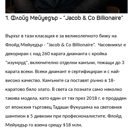
1. Флойд Мейуедър - ”Jacob & Co Billionaire”
Върхът в тази класация е за великолепното бижу на
Флойд Мейуедър - ”Jacob & Co Billionaire”. Часовникът е
декориран с над 260 карата диаманта с кройка
"изумруд", включително отделни камъни, тежащи до 3
карата всеки. Всеки диамант е сертифициран и с най-
високо качество. Камъните са поставят ръчно в 18-
каратово бяло злато. В света са познати само няколко
такива модела, като един от тях през 2018 г. е продаден
от японския търговец Тадаши Фукушима на световния
шампион в 5 дивизии при професионалистите. Флойд
Мейуедър го взема срещу $18 млн.