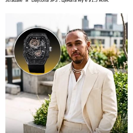
Stradalе” и “Daytona SP3”. Цената му е $1.5 млн.