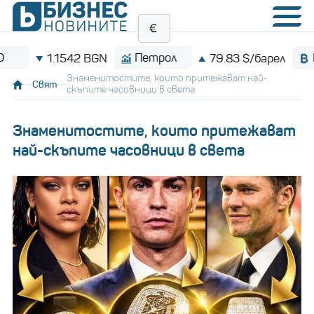
Петрол
Bitcoin
 BGN
79.83 $/барел
$6
Знаменитостите, които притежават най-
Свят
скъпите часовници в света
Знаменитостите, които притежават
най-скъпите часовници в света