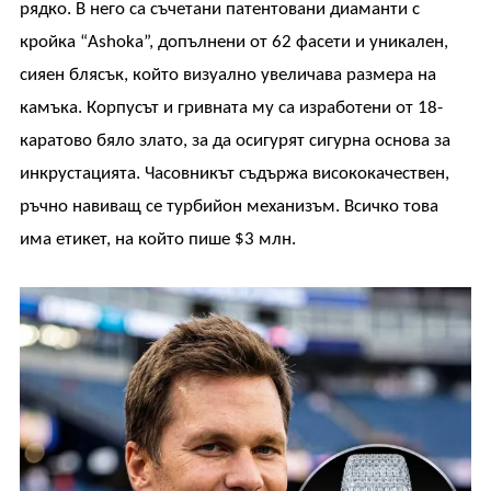
рядко. В него са съчетани патентовани диаманти с
кройка “Ashoka”, допълнени от 62 фасети и уникален,
сияен блясък, който визуално увеличава размера на
камъка. Корпусът и гривната му са изработени от 18-
каратово бяло злато, за да осигурят сигурна основа за
инкрустацията. Часовникът съдържа висококачествен,
ръчно навиващ се турбийон механизъм. Всичко това
има етикет, на който пише $3 млн.