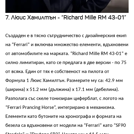
7. Люис Хамилтън - “Richard Mille RM 43-01”
Създаден е в тясно сътрудничество с дизайнерския екип
на “Ferrari” и включва множество елементи, вдъхновени
от автомобилите на марката. “Richard Mille RM 43-01” е
силно лимитиран, като се предлага в две версии - по 75
от всяка. Един от тях е собственост на пилота от
Формула 1 Люис Хамилтън. Размерите му са: 42.9 мм
(ширина) x 51.2 мм (дължина) x 17.1 мм (дебелина).
Разполага със скеле тонизиран циферблат, с логото на
“Ferrari Prancing Horse”, интегрирано в механизма.
Елементи като бутоните на хронографа и формата на
безела са вдъхновени от модели на “Ferrari” като “SF90