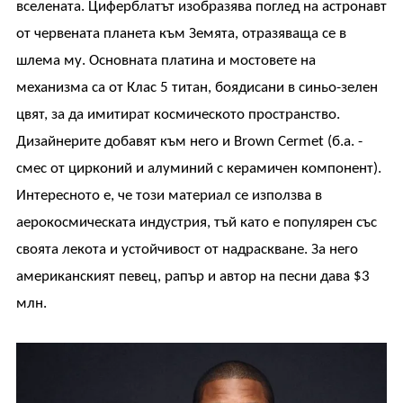
вселената. Циферблатът изобразява поглед на астронавт
от червената планета към Земята, отразяваща се в
шлема му. Основната платина и мостовете на
механизма са от Клас 5 титан, боядисани в синьо-зелен
цвят, за да имитират космическото пространство.
Дизайнерите добавят към него и Brown Cermet (б.а. -
смес от цирконий и алуминий с керамичен компонент).
Интересното е, че този материал се използва в
аерокосмическата индустрия, тъй като е популярен със
своята лекота и устойчивост от надраскване. За него
американският певец, рапър и автор на песни дава $3
млн.