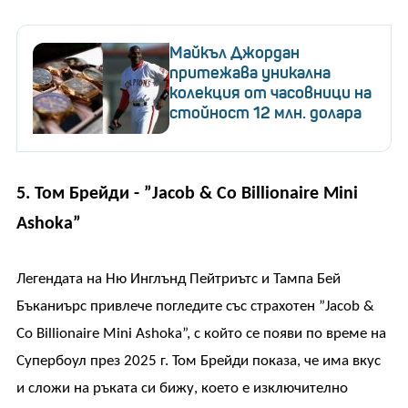
Майкъл Джордан
притежава уникална
колекция от часовници на
стойност 12 млн. долара
5. Том Брейди - ”Jacob & Co Billionaire Mini
Ashoka”
Легендата на Ню Инглънд Пейтриътс и Тампа Бей
Бъканиърс привлече погледите със страхотен ”Jacob &
Co Billionaire Mini Ashoka”, с който се появи по време на
Супербоул през 2025 г. Том Брейди показа, че има вкус
и сложи на ръката си бижу, което е изключително