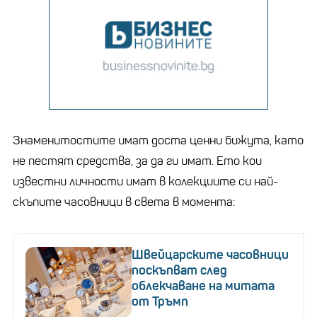
Знаменитостите имат доста ценни бижута, като
не пестят средства, за да ги имат. Ето кои
известни личности имат в колекциите си най-
скъпите часовници в света в момента:
Швейцарските часовници
поскъпват след
облекчаване на митата
от Тръмп