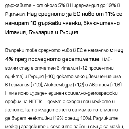
държавите – от около 5% в Нидерландия до 19% в
Над средното за ЕС ниво от 11% се
Румъния.
намират 10 държави членки, включително
Италия, България и Гърция.
с над
Въпреки това средното ниво в ЕС е намаляло
4% през последното десетилетие.
Най-
голям спад е отчетен в Италия (-12 процентни
пункта) и Гърция (-10), докато леко увеличение има
в Германия (+1,0), Люксембург (+1,2) и Австрия (+1,6).
Няма ясно изразен единен социално-демографски
профил на NEETs – делът е сходен при мъжете и
жените, като младите жени са малко по-склонни
да бъдат неактивни (12% срещу 10%). Разликите
между градските и селските райони също са малки,