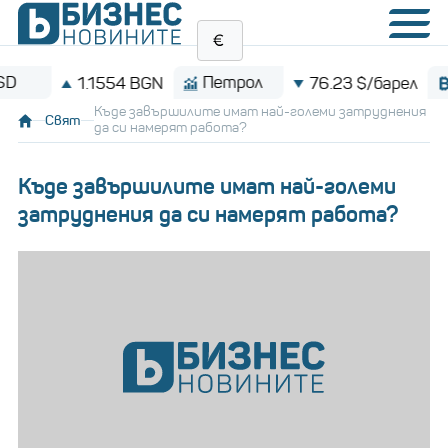
Петрол
Bitcoi
1.1554 BGN
76.23 $/барел
Къде завършилите имат най-големи затруднения
Свят
да си намерят работа?
Къде завършилите имат най-големи
затруднения да си намерят работа?