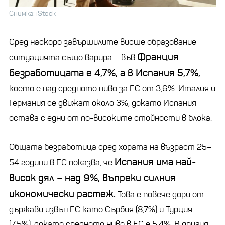
Снимка: iStock
Сред наскоро завършилите висше образование
Франция
ситуацията също варира – във
безработицата е 4,7%, а в Испания 5,7%,
което е над средното ниво за ЕС от 3,6%. Италия и
Германия се движат около 3%, докато Испания
остава с едни от по-високите стойности в блока.
Общата безработица сред хората на възраст 25–
Испания има най-
54 години в ЕС показва, че
висок дял – над 9%, въпреки силния
икономически растеж.
Това е повече дори от
държави извън ЕС като Сърбия (8,7%) и Турция
(7,5%), докато средното ниво в ЕС е 5,4%. В другия