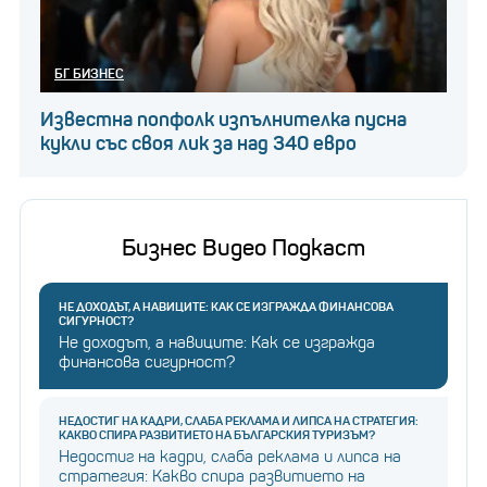
БГ БИЗНЕС
Известна попфолк изпълнителка пусна
кукли със своя лик за над 340 евро
Бизнес Видео Подкаст
НЕ ДОХОДЪТ, А НАВИЦИТЕ: КАК СЕ ИЗГРАЖДА ФИНАНСОВА
СИГУРНОСТ?
Не доходът, а навиците: Как се изгражда
финансова сигурност?
НЕДОСТИГ НА КАДРИ, СЛАБА РЕКЛАМА И ЛИПСА НА СТРАТЕГИЯ:
КАКВО СПИРА РАЗВИТИЕТО НА БЪЛГАРСКИЯ ТУРИЗЪМ?
Недостиг на кадри, слаба реклама и липса на
стратегия: Какво спира развитието на