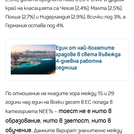
край на класацията са Чехия (2,4%), Малта (2,5%),
Полша (2,7%) и Нидерландия (2,9%), всички под 3%, а
Германия остава под 4%.
Един от най-богатите
градове в света въвежда
4-дневна работна
седмица
По отношение на младите хора между 15 и 29
години над един на всеки десет в ЕС попада в
тоест не е нито в
категорията NEETs –
образование, нито в заетост, нито в
обучение.
Данните варират значително между