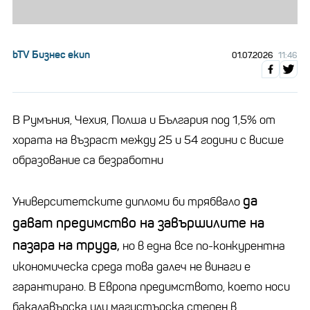
bTV Бизнес екип
01.07.2026
11:46
В Румъния, Чехия, Полша и България под 1,5% от
хората на възраст между 25 и 54 години с висше
образование са безработни
да
Университетските дипломи би трябвало
дават предимство на завършилите на
пазара на труда,
но в една все по-конкурентна
икономическа среда това далеч не винаги е
гарантирано. В Европа предимството, което носи
бакалавърска или магистърска степен в