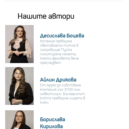
Нашите автори
Десислава Боцева
Испания превърна
световната титла в
съкровище! Пуска
лимитирана монета,
която феновете вече
преследват
Айлин Дрикова
От Apple до собствена
компания със $100 млн.
инвестиции: Българинът,
който превърна лицето в
ключ
Борислава
Кирилова