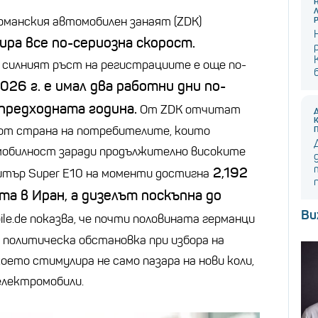
рманския автомобилен занаят (ZDK)
ра все по-сериозна скорост.
 силният ръст на регистрациите е още по-
026 г. е имал два работни дни по-
предходната година.
От ZDK отчитат
от страна на потребителите, които
 мобилност заради продължително високите
2,192
литър Super E10 на моменти достигна
та в Иран, а дизелът поскъпна до
Ви
le.de показва, че почти половината германци
политическа обстановка при избора на
оето стимулира не само пазара на нови коли,
електромобили.