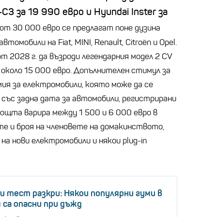
-C3 за 19 990 евро и Hyundai Inster за
от 30 000 евро се предлагат поне дузина
томобили на Fiat, MINI, Renault, Citroën и Opel.
от 2028 г. да възроди легендарния модел 2 CV
 около 15 000 евро. Допълнителен стимул за
ия за електромобили, която може да се
 със задна дата за автомобили, регистрирани
мощта варира между 1 500 и 6 000 евро в
те и броя на членовете на домакинството,
на нови електромобили и някои plug-in
и тест разкри: Някои популярни гуми в
 са опасни при дъжд