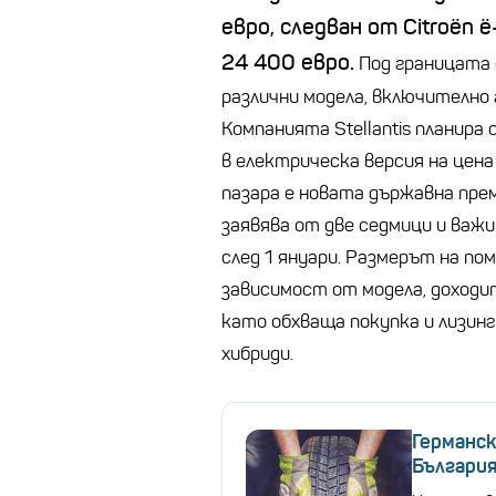
евро, следван от Citroën ë
24 400 евро.
Под границата 
различни модела, включително ав
Компанията Stellantis планира 
в електрическа версия на цена
пазара е новата държавна прем
заявява от две седмици и важи
след 1 януари. Размерът на по
зависимост от модела, доходи
като обхваща покупка и лизинг 
хибриди.
Германск
България