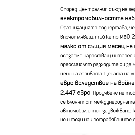
Според Централния съюз на ге
електромобилността наби
Организацията подчертава, че
май 2
впечатляващ, тъй като
малко от същия месец на 
осезаемо нарастващ интерес 
преосмислят разходите си за
цени на горивата. Цената на 
евро вследствие на война
2,447 евро.
Проучване на mobi
се влияят от международната 
автомобил и тип задвижване, к
но и този на употребяваните 