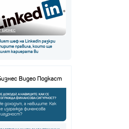
Г БИЗНЕС
ият шеф на LinkedIn разкри
тирите правила, които ще
силят кариерата ви
Бизнес Видео Подкаст
Е ДОХОДЪТ, А НАВИЦИТЕ: КАК СЕ
ИЗГРАЖДА ФИНАНСОВА СИГУРНОСТ?
Не доходът, а навиците: Как
се изгражда финансова
сигурност?