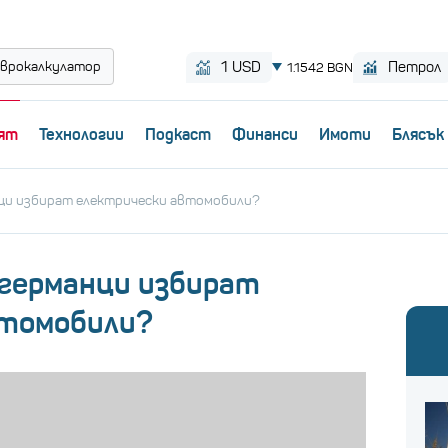
врокалкулатор
ят
Технологии
Пoдкаст
Финанси
Имоти
Блясък
нци избират електрически автомобили?
 германци избират
втомобили?