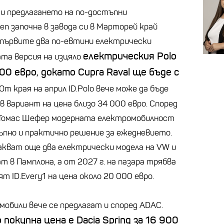
 и предлагането на по-достъпни
en започна в завода си в Марторей край
 първите два по-евтини електрически
електрическия Polo
та версия на изцяло
00 евро, докато Cupra Raval ще бъде с
От края на април ID.Polo вече може да бъде
в вариант на цена близо 34 000 евро. Според
Томас Шефер модерната електромобилност
тъпно и практично решение за ежедневието.
очакват още два електрически модела на VW и
т в Памплона, а от 2027 г. на пазара трябва
т ID.Every1 на цена около 20 000 евро.
обили вече се предлагат и според ADAC.
окупна цена е Dacia Spring за 16 900