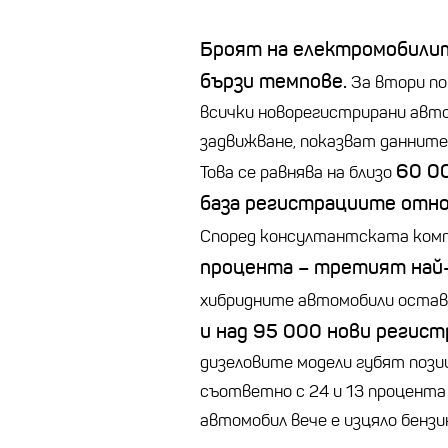
Броят на електромобилит
бързи темпове.
За втори по
всички новорегистрирани авто
задвижване, показват данните
60 0
Това се равнява на близо
база регистрациите отнов
Според консултантската комп
процента – третият най-
хибридните автомобили остав
и над 95 000 нови регист
дизеловите модели губят позиц
съответно с 24 и 13 процента 
автомобил вече е изцяло бензин