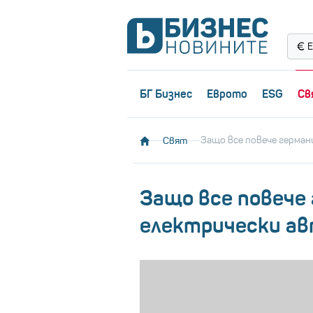
Е
БГ Бизнес
Еврото
ESG
Св
Свят
Защо все повече герма
Защо все повече
електрически а