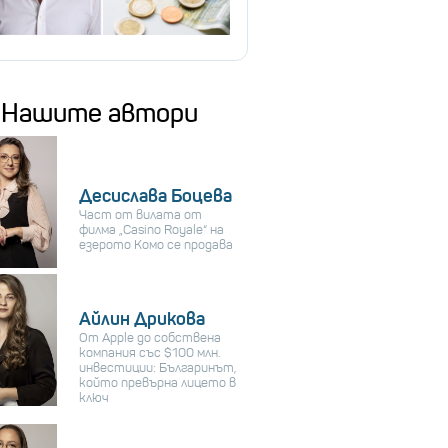
Нашите автори
Десислава Боцева
Част от вилата от
филма „Casino Royale“ на
езерото Комо се продава
Айлин Дрикова
От Apple до собствена
компания със $100 млн.
инвестиции: Българинът,
който превърна лицето в
ключ