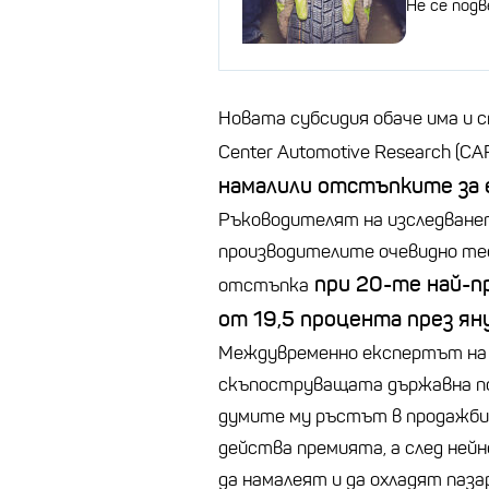
Не се под
Новата субсидия обаче има и 
Center Automotive Research (CA
намалили отстъпките за 
Ръководителят на изследване
производителите очевидно те
при 20-те най-п
отстъпка
от 19,5 процента през ян
Междувременно експертът на 
скъпоструващата държавна по
думите му ръстът в продажби
действа премията, а след не
да намалеят и да охладят паза