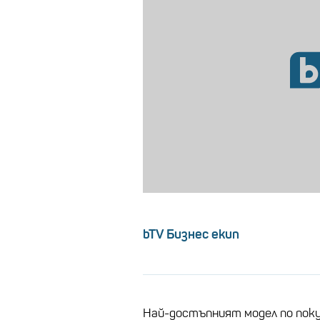
bTV Бизнес екип
Най-достъпният модел по покуп