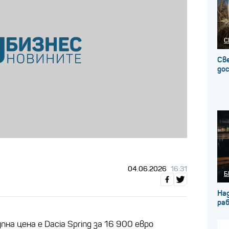
С
Св
до
04.06.2026
16:31
Б
На
ра
на цена е Dacia Spring за 16 900 евро