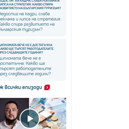
НЕДОСТИГ НА КАДРИ, СЛАБА РЕКЛАМА И
ЛИПСА НА СТРАТЕГИЯ: КАКВО СПИРА
РАЗВИТИЕТО НА БЪЛГАРСКИЯ ТУРИЗЪМ?
Недостиг на кадри, слаба
реклама и липса на стратегия:
Какво спира развитието на
българския туризъм?
ДИПЛОМАТА ВЕЧЕ НЕ Е ДОСТАТЪЧНА:
КАКВО ЩЕ ТЪРСЯТ РАБОТОДАТЕЛИТЕ
ПРЕЗ СЛЕДВАЩИТЕ ГОДИНИ?
Дипломата вече не е
достатъчна: Какво ще
търсят работодателите
през следващите години?
ж всички епизоди