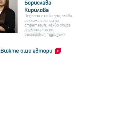
Борислава
Кирилова
Недостиг на кадри, слаба
реклама и липса на
стратегия: Какво спира
развитието на
българския туризъм?
Вижте още автори