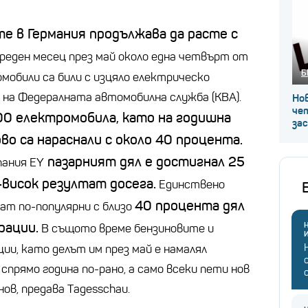
е в Германия продължава да расте с
реден месец през май около една четвърт от
Б
мобили са били с изцяло електрическо
 на Федералната автомобилна служба (KBA).
Нов
че
00 електромобила, като на годишна
за
о са нараснали с около 40 процента.
пазарният дял е достигнал 25
ания EY
висок резултат досега.
Единствено
40 процента дял
ат по-популярни с близо
рации.
Н
В същото време бензиновите и
ии, като делът им през май е намалял
спрямо година по-рано, а само всеки пети нов
ов, предава Тagesschau.