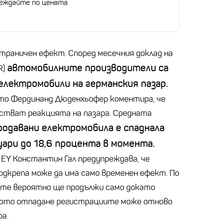
веждайте по цената
страничен ефект. Според месечния доклад на
автомобилните производители са
R)
електромобили на германския пазар.
то Фердинанд Дюденхьофер коментира, че
стват реакцията на пазара. Средната
родавани електромобила е спаднала
уари до 18,6 процента в момента.
EY Константин Гал предупреждава, че
дкрепа може да има само временен ефект. По
те вероятно ще продължи само докато
йното отпадане регистрациите може отново
ра.