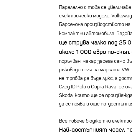
Паралелно с това се увеличава
електрически модели. Volkswag
Барселона производството на
компактни автомобила. Базова
ще струва малко под 25 0
около 1 000 евро по-скъп.
поръчван, макар засега само въ
ръководителя на марката VW 
не трябва да бъде лукс, а дос
След ID.Polo и Cupra Raval се 
Skoda, които ще се произвежда
да се появи и още по-достъпния
Все повече бюджетни електром
Най-достъпният модел по п