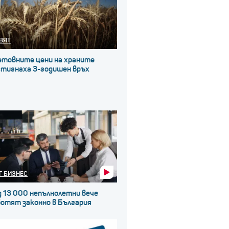
ВЯТ
етовните цени на храните
стигнаха 3-годишен връх
Г БИЗНЕС
д 13 000 непълнолетни вече
ботят законно в България