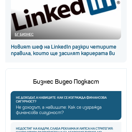
БГ БИЗНЕС
Новият шеф на LinkedIn разкри четирите
правила, които ще засилят кариерата ви
Бизнес Видео Подкаст
НЕ ДОХОДЪТ, А НАВИЦИТЕ: КАК СЕ ИЗГРАЖДА ФИНАНСОВА
СИГУРНОСТ?
Не доходът, а навиците: Как се изгражда
финансова сигурност?
НЕДОСТИГ НА КАДРИ, СЛАБА РЕКЛАМА И ЛИПСА НА СТРАТЕГИЯ: