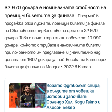
32 970 долара е номиналната стойност на
премиум билетите за финала.
През май в
продажба бяха пуснати премиум билети за финала
на Световното първенство на цена от 32 970
долара. Това е почти три пъти повече от 10 990
долара, колкото струваха аналогичните билети
при по-ранното им предлагане, и значително над
цената от 1607 долара за най-високата категория
билети за финала на Мондиал 2022 в Катар.
Когато футболът спира,
а сълзите от човешки
истории започват:
Орландо Хил, Коди Гакпо и
Алисон Бекер