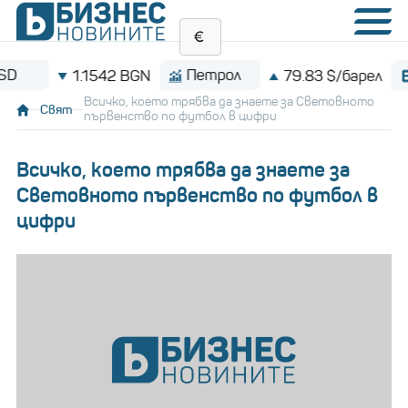
Петрол
Bitcoin
1.1542 BGN
79.83 $/барел
Всичко, което трябва да знаете за Световното
Свят
първенство по футбол в цифри
Всичко, което трябва да знаете за
Световното първенство по футбол в
цифри