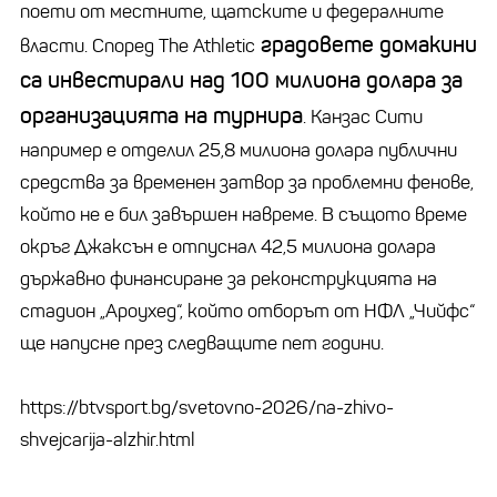
поети от местните, щатските и федералните
градовете домакини
власти. Според The Athletic
са инвестирали над 100 милиона долара за
организацията на турнира
. Канзас Сити
например е отделил 25,8 милиона долара публични
средства за временен затвор за проблемни фенове,
който не е бил завършен навреме. В същото време
окръг Джаксън е отпуснал 42,5 милиона долара
държавно финансиране за реконструкцията на
стадион „Ароухед“, който отборът от НФЛ „Чийфс“
ще напусне през следващите пет години.
https://btvsport.bg/svetovno-2026/na-zhivo-
shvejcarija-alzhir.html