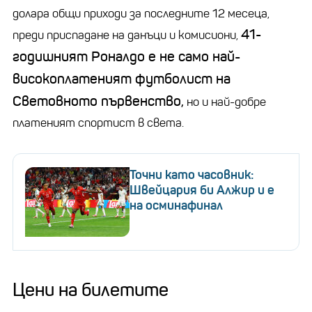
долара общи приходи за последните 12 месеца,
41-
преди приспадане на данъци и комисиони,
годишният Роналдо е не само най-
високоплатеният футболист на
Световното първенство,
но и най-добре
платеният спортист в света.
Точни като часовник:
Швейцария би Алжир и е
на осминафинал
Цени на билетите