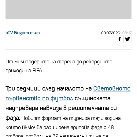
bTV Бизнес екип
03.07.2026
09:17
От милиардерите на терена до рекордните
приходи на FIFA
Три седмици след началото на
Световното
първенство по футбол
същинската
надпревара навлиза в решителната си
фаза.
Новият формат на турнира тази година,
който включва разширена групова фаза с 48
отбора, позволи на 32 национални тима да