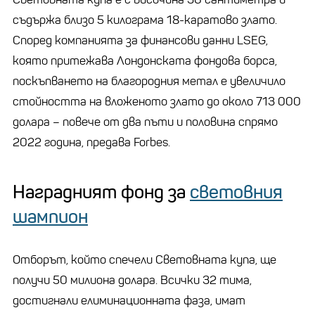
съдържа близо 5 килограма 18-каратово злато.
Според компанията за финансови данни LSEG,
която притежава Лондонската фондова борса,
поскъпването на благородния метал е увеличило
стойността на вложеното злато до около 713 000
долара – повече от два пъти и половина спрямо
2022 година, предава Forbes.
Наградният фонд за
световния
шампион
Отборът, който спечели Световната купа, ще
получи 50 милиона долара. Всички 32 тима,
достигнали елиминационната фаза, имат