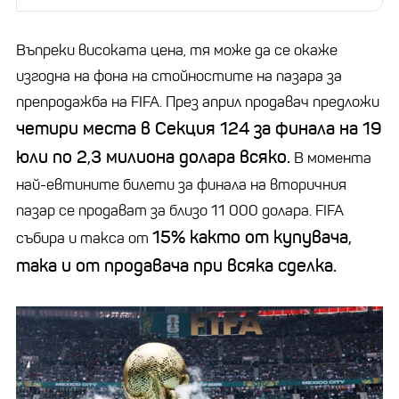
Въпреки високата цена, тя може да се окаже
изгодна на фона на стойностите на пазара за
препродажба на FIFA. През април продавач предложи
четири места в Секция 124 за финала на 19
юли по 2,3 милиона долара всяко.
В момента
най-евтините билети за финала на вторичния
пазар се продават за близо 11 000 долара. FIFA
15% както от купувача,
събира и такса от
така и от продавача при всяка сделка.