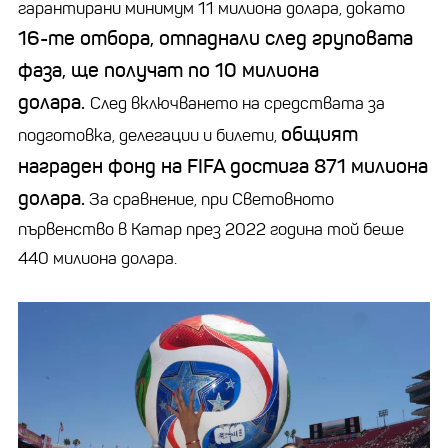
гарантирани минимум 11 милиона долара, докато
16-те отбора, отпаднали след груповата
фаза, ще получат по 10 милиона
долара.
След включването на средствата за
общият
подготовка, делегации и билети,
награден фонд на FIFA достига 871 милиона
долара.
За сравнение, при Световното
първенство в Катар през 2022 година той беше
440 милиона долара.