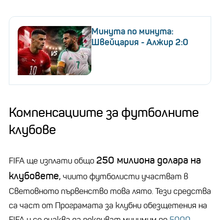
Минута по минута:
Швейцария - Алжир 2:0
Компенсациите за футболните
клубове
250 милиона долара на
FIFA ще изплати общо
клубовете,
чиито футболисти участват в
Световното първенство това лято. Тези средства
са част от Програмата за клубни обезщетения на
FIFA и се очаква да покриват минимум по
5000