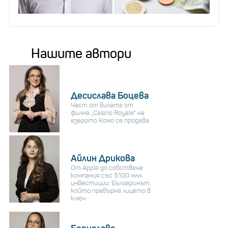
Нашите автори
Десислава Боцева
Част от вилата от
филма „Casino Royale“ на
езерото Комо се продава
Айлин Дрикова
От Apple до собствена
компания със $100 млн.
инвестиции: Българинът,
който превърна лицето в
ключ