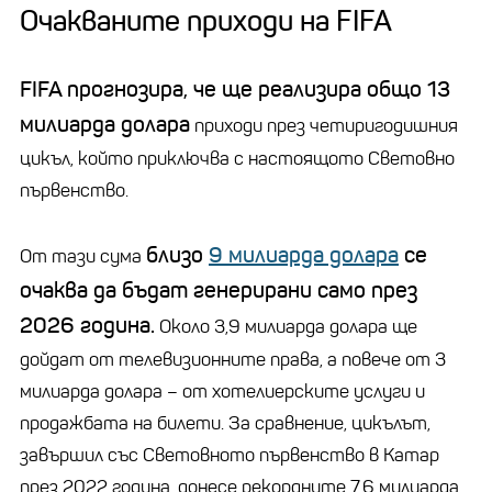
Очакваните приходи на FIFA
FIFA прогнозира, че ще реализира общо 13
милиарда долара
приходи през четиригодишния
цикъл, който приключва с настоящото Световно
първенство.
близо
9 милиарда долара
се
От тази сума
очаква да бъдат генерирани само през
2026 година.
Около 3,9 милиарда долара ще
дойдат от телевизионните права, а повече от 3
милиарда долара – от хотелиерските услуги и
продажбата на билети. За сравнение, цикълът,
завършил със Световното първенство в Катар
през 2022 година, донесе рекордните 7,6 милиарда