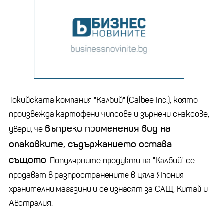
Токийската компания "Калбий" (Calbee Inc.), която
произвежда картофени чипсове и зърнени снаксове,
въпреки променения вид на
увери, че
опаковките, съдържанието остава
същото
. Популярните продукти на "Калбий" се
продават в разпространените в цяла Япония
хранителни магазини и се изнасят за САЩ, Китай и
Австралия.