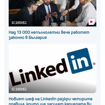
БГ БИЗНЕС
Над 13 000 непълнолетни вече работят
законно в България
БГ БИЗНЕС
Новият шеф на LinkedIn разкри четирите
правила, които ще засилят кариерата ви