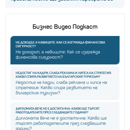
Бизнес Видео Подкаст
НЕ ДОХОДЪТ, А НАВИЦИТЕ: КАК СЕ ИЗГРАЖДА ФИНАНСОВА
СИГУРНОСТ?
Не доходът, а навиците: Как се изгражда
финансова сигурност?
НЕДОСТИГ НА КАДРИ, СЛАБА РЕКЛАМА И ЛИПСА НА СТРАТЕГИЯ:
КАКВО СПИРА РАЗВИТИЕТО НА БЪЛГАРСКИЯ ТУРИЗЪМ?
Недостиг на кадри, слаба реклама и липса на
стратегия: Какво спира развитието на
българския туризъм?
ДИПЛОМАТА ВЕЧЕ НЕ Е ДОСТАТЪЧНА: КАКВО ЩЕ ТЪРСЯТ
РАБОТОДАТЕЛИТЕ ПРЕЗ СЛЕДВАЩИТЕ ГОДИНИ?
Дипломата вече не е достатъчна: Какво ще
търсят работодателите през следващите
години?