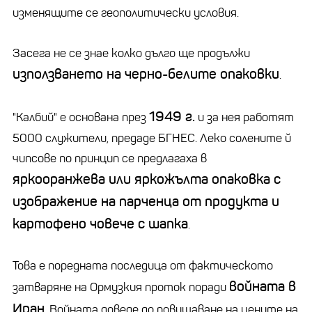
изменящите се геополитически условия.
Засега не се знае колко дълго ще продължи
използването на черно-белите опаковки
.
1949 г.
"Калбий" е основана през
и за нея работят
5000 служители, предаде БГНЕС. Леко солените й
чипсове по принцип се предлагаха в
яркооранжева или яркожълта опаковка с
изображение на парченца от продукта и
картофено човече с шапка
.
Това е поредната последица от фактическото
войната в
затваряне на Ормузкия проток поради
Иран
. Войната доведе до повишаване на цените на