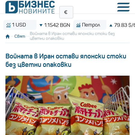
1 USD
Петрол
1.1542 BGN
79.83 $/барел
Войната в Иран остави японски стоки без
Свят
цветни опаковки
Войната в Иран остави японски стоки
без цветни опаковки