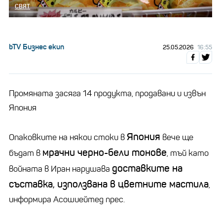
СВЯТ
bTV Бизнес екип
25.05.2026
16:55
Промяната засяга 14 продукта, продавани и извън
Япония
Япония
Опаковките на някои стоки в
вече ще
мрачни черно-бели тонове
бъдат в
, тъй като
доставките на
войната в Иран нарушава
съставка, използвана в цветните мастила
,
информира Асошиейтед прес.