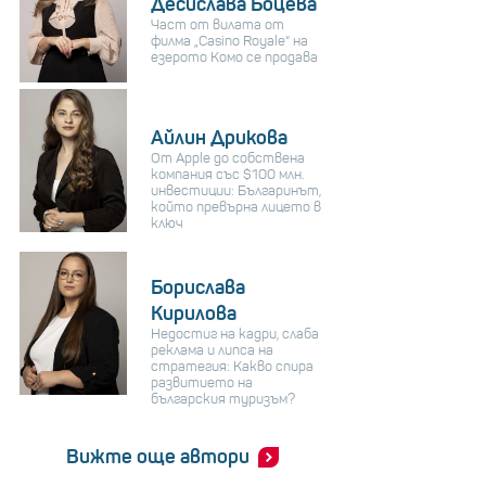
Десислава Боцева
Част от вилата от
филма „Casino Royale“ на
езерото Комо се продава
Айлин Дрикова
От Apple до собствена
компания със $100 млн.
инвестиции: Българинът,
който превърна лицето в
ключ
Борислава
Кирилова
Недостиг на кадри, слаба
реклама и липса на
стратегия: Какво спира
развитието на
българския туризъм?
Вижте още автори