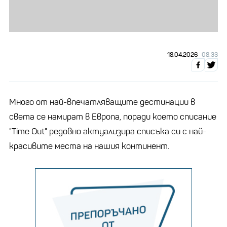
18.04.2026
08:33
Много от най-впечатляващите дестинации в
света се намират в Европа, поради което списание
"Time Out" редовно актуализира списъка си с най-
красивите места на нашия континент.