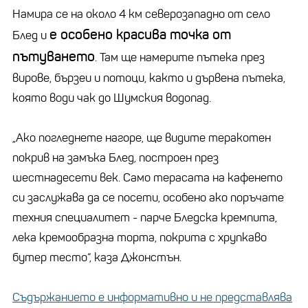
Намира се на около 4 км северозападно от село
е особено красива точка от
Блед и
пътуването
. Там ще намерите пътека през
вирове, бързеи и потоци, както и дървена пътека,
която води чак до Шумския водопад.
„Ако погледнете нагоре, ще видите теракотен
покрив на замъка Блед, построен през
шестнадесети век. Само терасата на кафенето
си заслужава да се посети, особено ако поръчате
техния специалитет - парче Бледска кремпита,
лека кремообразна торта, покрита с хрупкаво
бутер тесто“, каза Джонстън.
Съдържанието е информативно и не представлява