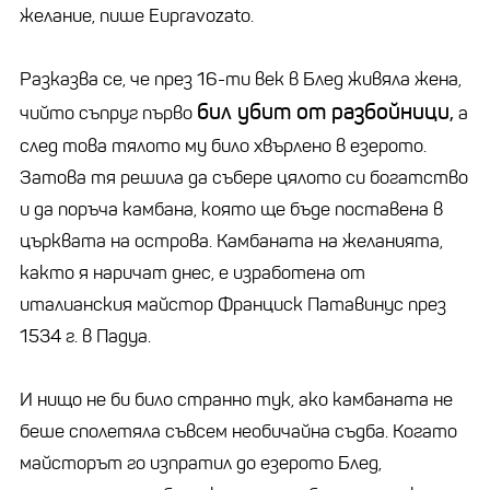
желание, пише Eupravozato.
Разказва се, че през 16-ти век в Блед живяла жена,
бил убит от разбойници,
чийто съпруг първо
а
след това тялото му било хвърлено в езерото.
Затова тя решила да събере цялото си богатство
и да поръча камбана, която ще бъде поставена в
църквата на острова. Камбаната на желанията,
както я наричат ​​днес, е изработена от
италианския майстор Франциск Патавинус през
1534 г. в Падуа.
И нищо не би било странно тук, ако камбаната не
беше сполетяла съвсем необичайна съдба. Когато
майсторът го изпратил до езерото Блед,