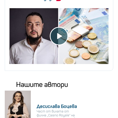
Нашите автори
Десислава Боцева
Част от вилата от
филма „Casino Royale“ на