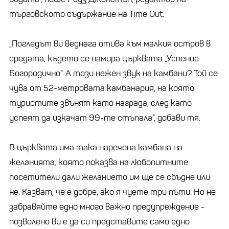
търговското съдържание на Time Out.
„Погледът ви веднага отива към малкия остров в
средата, където се намира църквата „Успение
Богородично“. А този нежен звук на камбани? Той се
чува от 52-метровата камбанария, на която
туристите звънят като награда, след като
успеят да изкачат 99-те стъпала“, добави тя.
В църквата има така наречена камбана на
желанията, която показва на любопитните
посетители дали желанието им ще се сбъдне или
не. Казват, че е добре, ако я чуете три пъти. Но не
забравяйте едно много важно предупреждение -
позволено ви е да си представите само едно