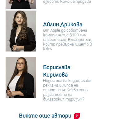
езерото Комо се продава
Айлин Дрикова
От Apple до собствена
компания със $100 млн.
инвестиции: Българинът,
който превърна лицето в
ключ
Борислава
Кирилова
Недостиг на кадри, слаба
реклама и липса на
стратегия: Какво спира
развитието на
българския туризъм?
Вижте още автори