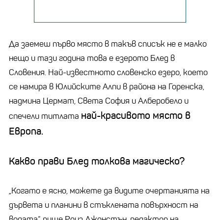
Да заемеш първо място в такъв списък не е малко
нещо и тази година това е езерото Блед в
Словения. Най-известното словенско езеро, което
се намира в Юлийските Алпи в района на Горенска,
надмина Цермат, Света София и Алберобело и
най-красивото място в
спечели титлата
Европа.
Какво прави Блед толкова магическо?
„Когато е ясно, можете да видите очертанията на
дървета и планини в стъклената повърхност на
водата“, пише Роуз Джонстън, редактор на