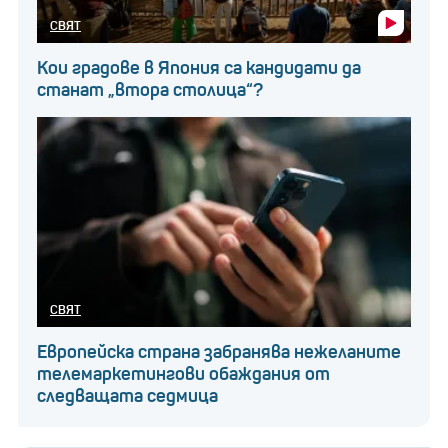
СВЯТ
Кои градове в Япония са кандидати да
станат „втора столица“?
СВЯТ
Европейска страна забранява нежеланите
телемаркетингови обаждания от
следващата седмица