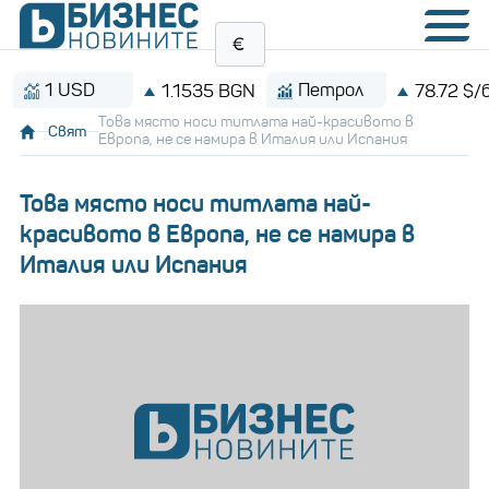
1 USD
Петрол
1.1535 BGN
78.72 $/барел
Това място носи титлата най-красивото в
Свят
Европа, не се намира в Италия или Испания
Това място носи титлата най-
красивото в Европа, не се намира в
Италия или Испания