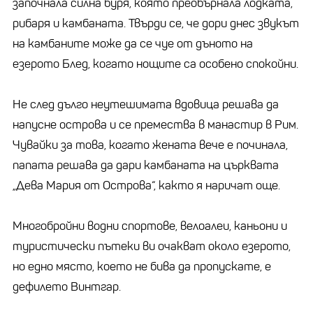
започнала силна буря, която преобърнала лодката,
рибаря и камбаната. Твърди се, че дори днес звукът
на камбаните може да се чуе от дъното на
езерото Блед, когато нощите са особено спокойни.
Не след дълго неутешимата вдовица решава да
напусне острова и се премества в манастир в Рим.
Чувайки за това, когато жената вече е починала,
папата решава да дари камбаната на църквата
„Дева Мария от Острова“, както я наричат ​​още.
Многобройни водни спортове, велоалеи, каньони и
туристически пътеки ви очакват около езерото,
но едно място, което не бива да пропускате, е
дефилето Винтгар.