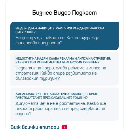
Бизнес Видео Подкаст
НЕ ДОХОДЪТ, А НАВИЦИТЕ: КАК СЕ ИЗГРАЖДА ФИНАНСОВА
СИГУРНОСТ?
Не доходът, а навиците: Как се изгражда
финансова сигурност?
НЕДОСТИГ НА КАДРИ, СЛАБА РЕКЛАМА И ЛИПСА НА СТРАТЕГИЯ:
КАКВО СПИРА РАЗВИТИЕТО НА БЪЛГАРСКИЯ ТУРИЗЪМ?
Недостиг на кадри, слаба реклама и липса на
стратегия: Какво спира развитието на
българския туризъм?
ДИПЛОМАТА ВЕЧЕ НЕ Е ДОСТАТЪЧНА: КАКВО ЩЕ ТЪРСЯТ
РАБОТОДАТЕЛИТЕ ПРЕЗ СЛЕДВАЩИТЕ ГОДИНИ?
Дипломата вече не е достатъчна: Какво ще
търсят работодателите през следващите
години?
Виж всички епизоди