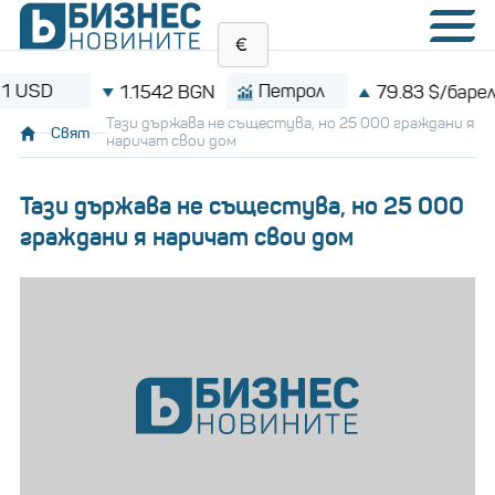
Петрол
Bi
1.1542 BGN
79.83 $/барел
Тази държава не същестува, но 25 000 граждани я
Свят
наричат свои дом
Тази държава не същестува, но 25 000
граждани я наричат свои дом