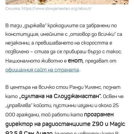
Снимка: https://www.slowjamastan.org/about/
В тази „държава“ крокодилите са забранени по
конституция, имейлите с „отговор до всички“ са
незаконни, а превишаването на скоростта е
позволено – стига да се прибираш бързо с такос.
енот,
Националното животно е
предават от
официалния сайт на странат
а
.
В центъра на всичко стои Ранди Уилямс, познат
„султана на Слоуджамастан“.
като
Освен че
„управлява“ койоти, пустинни игуани и около 25
програмен
000 граждани, той работи като
директор на радиостанциите Z90 и Magic
92.5 в Сан Диего
, където е известен като R