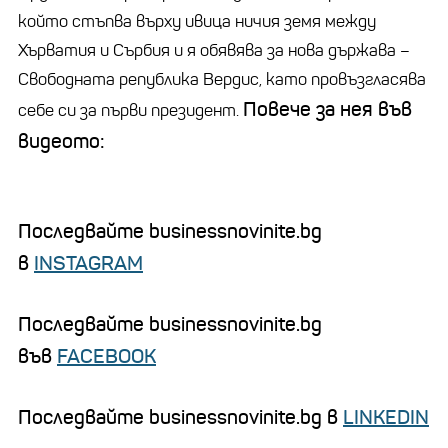
който стъпва върху ивица ничия земя между
Хърватия и Сърбия и я обявява за нова държава –
Свободната република Вердис, като провъзгласява
Повече за нея във
себе си за първи президент.
видеото:
Последвайте businessnovinite.bg
в
INSTAGRAM
Последвайте businessnovinite.bg
във
FACEBOOK
Последвайте businessnovinite.bg в
LINKEDIN