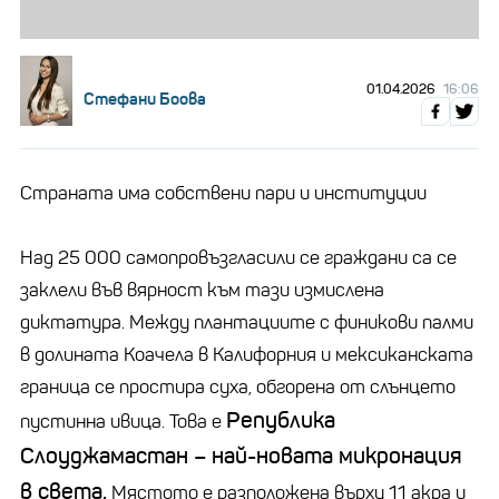
01.04.2026
16:06
Стефани Боова
Страната има собствени пари и институции
Над 25 000 самопровъзгласили се граждани са се
заклели във вярност към тази измислена
диктатура. Между плантациите с финикови палми
в долината Коачела в Калифорния и мексиканската
граница се простира суха, обгорена от слънцето
Република
пустинна ивица. Това е
Слоуджамастан – най-новата микронация
в света.
Мястото е разположена върху 11 акра и