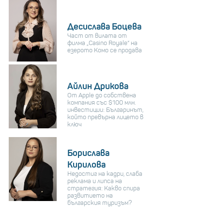
Десислава Боцева
Част от вилата от
филма „Casino Royale“ на
езерото Комо се продава
Айлин Дрикова
От Apple до собствена
компания със $100 млн.
инвестиции: Българинът,
който превърна лицето в
ключ
Борислава
Кирилова
Недостиг на кадри, слаба
реклама и липса на
стратегия: Какво спира
развитието на
българския туризъм?