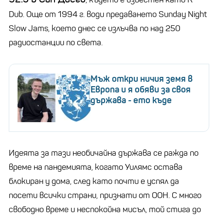
Dub. Още от 1994 г. води предаването Sunday Night
Slow Jams, което днес се излъчва по над 250
радиостанции по света.
Мъж откри ничия земя в
Европа и я обяви за своя
държава - ето къде
Идеята за тази необичайна държава се ражда по
време на пандемията, когато Уилямс остава
блокиран у дома, след като почти е успял да
посети всички страни, признати от ООН. С много
свободно време и неспокойна мисъл, той стига до