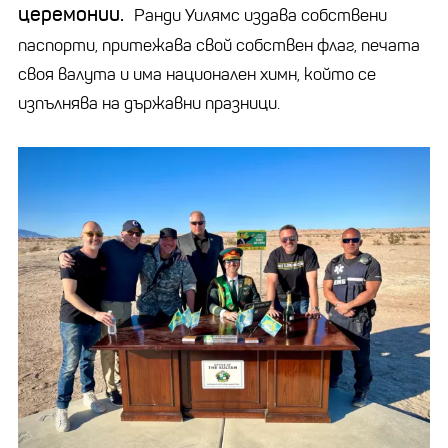
церемонии.
Ранди Уилямс издава собствени
паспорти, притежава свой собствен флаг, печата
своя валута и има национален химн, който се
изпълнява на държавни празници.