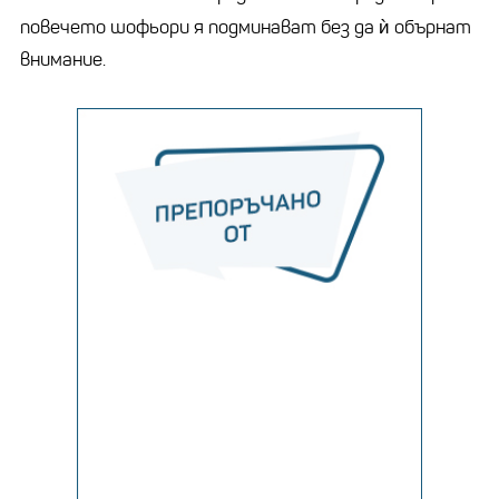
повечето шофьори я подминават без да ѝ обърнат
внимание.