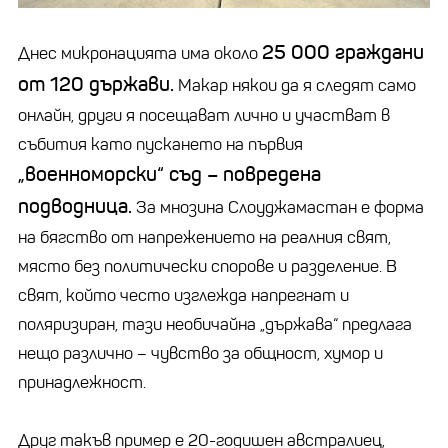
25 000 граждани
Днес микронацията има около
от 120 държави.
Макар някои да я следят само
онлайн, други я посещават лично и участват в
събития като пускането на първия
„военноморски“ съд – повредена
подводница.
За мнозина Слоуджамастан е форма
на бягство от напрежението на реалния свят,
място без политически спорове и разделение. В
свят, който често изглежда напрегнат и
поляризиран, тази необичайна „държава“ предлага
нещо различно – чувство за общност, хумор и
принадлежност.
Друг такъв пример е 20-годишен австралиец,