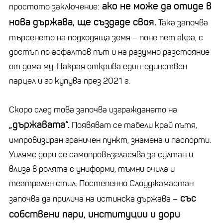
ако не може да отиде в
простото заключение:
нова държава, ще създаде своя.
Така започва
търсенето на подходяща земя – поне пет акра, с
достъп по асфалтов път и на разумно разстояние
от дома му. Накрая открива един-единствен
парцел и го купува през 2021 г.
Скоро след това започва изграждането на
„държавата“.
Появяват се табели край пътя,
импровизиран граничен пункт, знамена и паспорти.
Уилямс дори се самопровъзгласява за султан и
влиза в ролята с униформи, тъмни очила и
театрален стил. Постепенно Слоуджамастан
със
започва да прилича на истинска държава –
собствени пари, институции и дори