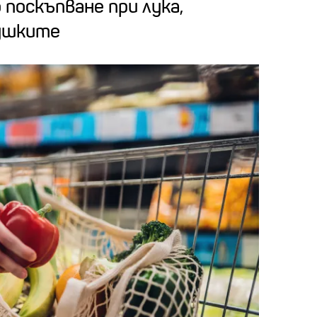
 поскъпване при лука,
чушките