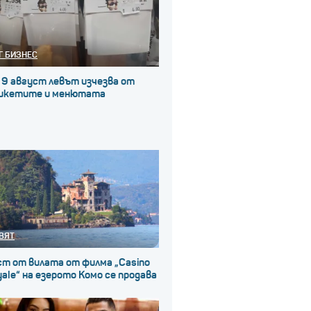
Г БИЗНЕС
 9 август левът изчезва от
икетите и менютата
ВЯТ
ст от вилата от филма „Casino
ale“ на езерото Комо се продава