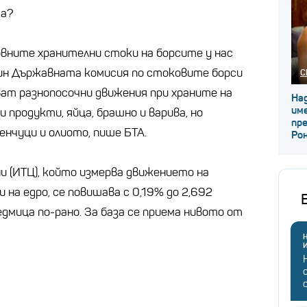
а?
овните хранителни стоки на борсите у нас
ин Държавната комисия по стоковите борси
С
ат разнопосочни движения при храните на
Над
име
 продукти, яйца, брашно и варива, но
пр
енчуци и олиото, пише БТА.
Ро
 (ИТЦ), който измерва движението на
на едро, се повишава с 0,19% до 2,692
дмица по-рано. За база се приема нивото от
Н