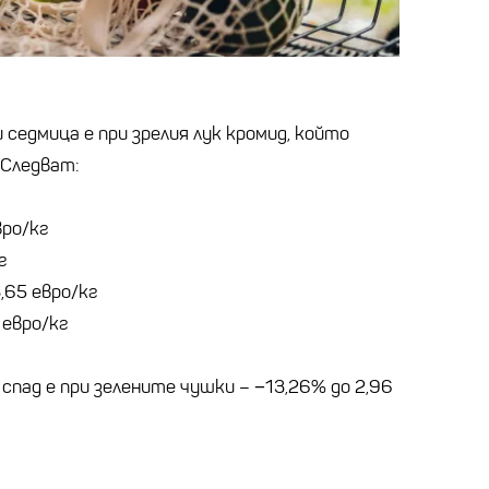
седмица е при зрелия лук кромид, който
. Следват:
вро/кг
г
,65 евро/кг
 евро/кг
спад е при зелените чушки – −13,26% до 2,96