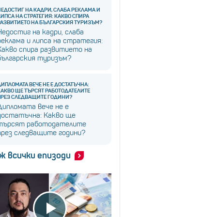
НЕДОСТИГ НА КАДРИ, СЛАБА РЕКЛАМА И
ЛИПСА НА СТРАТЕГИЯ: КАКВО СПИРА
РАЗВИТИЕТО НА БЪЛГАРСКИЯ ТУРИЗЪМ?
Недостиг на кадри, слаба
реклама и липса на стратегия:
Какво спира развитието на
българския туризъм?
ДИПЛОМАТА ВЕЧЕ НЕ Е ДОСТАТЪЧНА:
КАКВО ЩЕ ТЪРСЯТ РАБОТОДАТЕЛИТЕ
ПРЕЗ СЛЕДВАЩИТЕ ГОДИНИ?
Дипломата вече не е
достатъчна: Какво ще
търсят работодателите
през следващите години?
ж всички епизоди