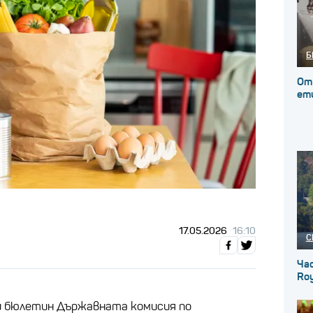
Б
От
ет
17.05.2026
16:10
С
Ча
Roy
и бюлетин Държавната комисия по