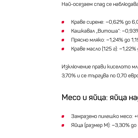
Най-осезаем спад се наблюдав
Краве сирене: −0,62% до 6,
Кашкавал „Витоша“: −0,93%
Прясно мляко: −1,24% до 1,1
Краве масло (125 г): −1,22% 
Изключение прави киселото мля
3,70% и се търгува по 0,70 евр
Месо и яйца: яйца н
Замразено пилешко месо: +
Яйца (размер М): −3,30% до 