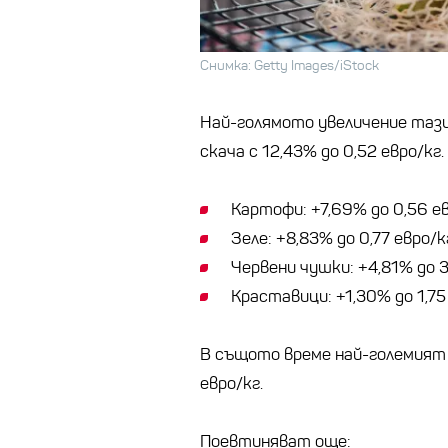
Снимка: Getty Images/iStock
Най-голямото увеличение тази 
скача с 12,43% до 0,52 евро/кг
Картофи: +7,69% до 0,56 е
Зеле: +8,83% до 0,77 евро/к
Червени чушки: +4,81% до 3
Краставици: +1,30% до 1,75
В същото време най-големият 
евро/кг.
Поевтиняват още: