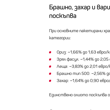
Брашно, захар и ва
поскъпва
При основните пакетирани хра
категории:
Ориз: −1,66% до 1,63 евро/к
Зрял фасул: −1,44% до 2,05
Леща: −3,83% до 2,01 евро/
Брашно тип 500: −2,56% до
Захар: −1,64% до 0,90 евро
Единствено олиото поскъпва осе