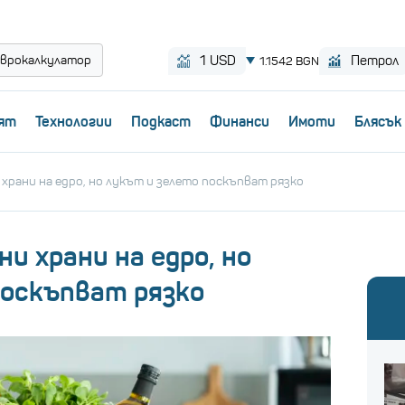
врокалкулатор
ят
Технологии
Пoдкаст
Финанси
Имоти
Блясък
храни на едро, но лукът и зелето поскъпват рязко
и храни на едро, но
поскъпват рязко