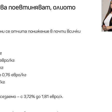
рива поевтиняват, олиото
ни се отчита понижение в почти всички
г
 евро/кг
кг
 0,76 евро/кг
/кг
заемо – с 3,72% до 1,81 евро/л.