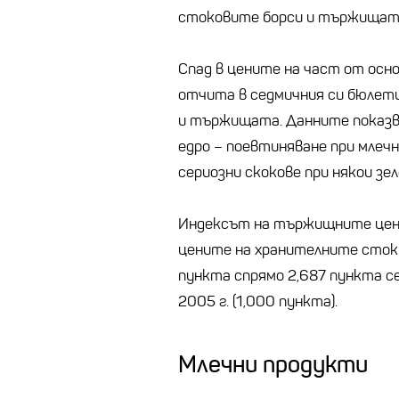
стоковите борси и тържищат
Спад в цените на част от осн
отчита в седмичния си бюлет
и тържищата. Данните показв
едро – поевтиняване при млечни
сериозни скокове при някои зел
Индексът на тържищните цени
цените на хранителните стоки 
пункта спрямо 2,687 пункта се
2005 г. (1,000 пункта).
Млечни продукти