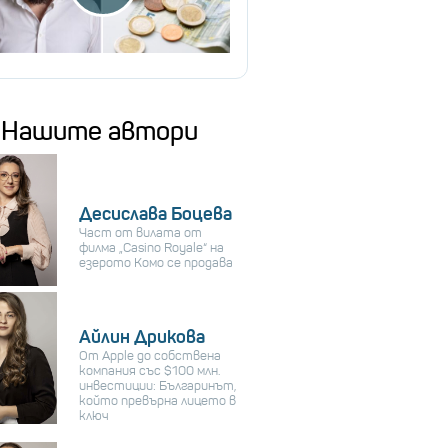
Нашите автори
Десислава Боцева
Част от вилата от
филма „Casino Royale“ на
езерото Комо се продава
Айлин Дрикова
От Apple до собствена
компания със $100 млн.
инвестиции: Българинът,
който превърна лицето в
ключ