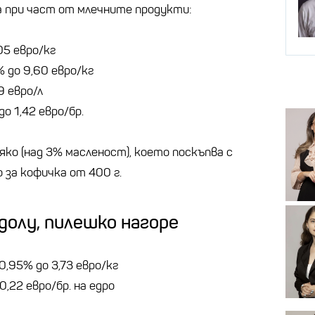
а при част от млечните продукти:
05 евро/кг
 до 9,60 евро/кг
9 евро/л
до 1,42 евро/бр.
ко (над 3% масленост), което поскъпва с
о за кофичка от 400 г.
адолу, пилешко нагоре
0,95% до 3,73 евро/кг
0,22 евро/бр. на едро