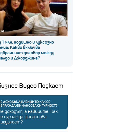
ВЯТ
 1 млн. годишно и луксозно
ние: Какво включва
едбрачният договор между
налдо и Джорджина?
Бизнес Видео Подкаст
Е ДОХОДЪТ, А НАВИЦИТЕ: КАК СЕ
ИЗГРАЖДА ФИНАНСОВА СИГУРНОСТ?
Не доходът, а навиците: Как
се изгражда финансова
сигурност?