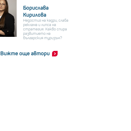
Борислава
Кирилова
Недостиг на кадри, слаба
реклама и липса на
стратегия: Какво спира
развитието на
българския туризъм?
Вижте още автори