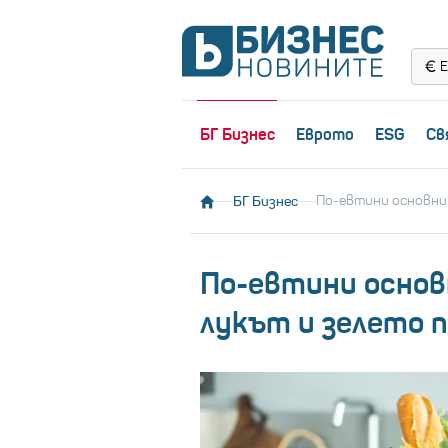
Е
БГ Бизнес
Еврото
ESG
Св
БГ Бизнес
По-евтини основни 
По-евтини основн
лукът и зелето 