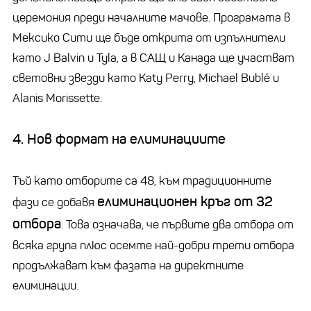
церемония преди началните мачове. Програмата в
Мексико Сити ще бъде открита от изпълнители
като J Balvin и Tyla, а в САЩ и Канада ще участват
световни звезди като Katy Perry, Michael Bublé и
Alanis Morissette.
4. Нов формат на елиминациите
Тъй като отборите са 48, към традиционните
елиминационен кръг от 32
фази се добавя
отбора
. Това означава, че първите два отбора от
всяка група плюс осемте най-добри трети отбора
продължават към фазата на директните
елиминации.