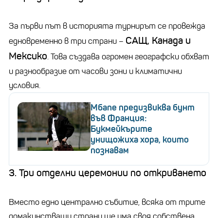
За първи път в историята турнирът се провежда
САЩ, Канада и
едновременно в три страни –
Мексико
. Това създава огромен географски обхват
и разнообразие от часови зони и климатични
условия.
Мбапе предизвиква бунт
във Франция:
Букмейкърите
унищожиха хора, които
познавам
3. Три отделни церемонии по откриването
Вместо едно централно събитие, всяка от трите
домакинстващи страни ще има своя собствена