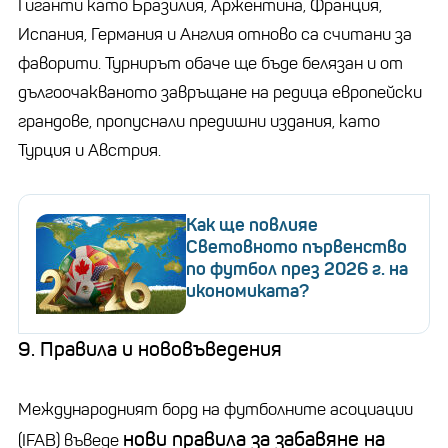
Гиганти като Бразилия, Аржентина, Франция,
Испания, Германия и Англия отново са считани за
фаворити. Турнирът обаче ще бъде белязан и от
дългоочакваното завръщане на редица европейски
грандове, пропуснали предишни издания, като
Турция и Австрия.
Как ще повлияе
Световното първенство
по футбол през 2026 г. на
икономиката?
9. Правила и нововъведения
Международният борд на футболните асоциации
нови правила за забавяне на
(IFAB) въведе