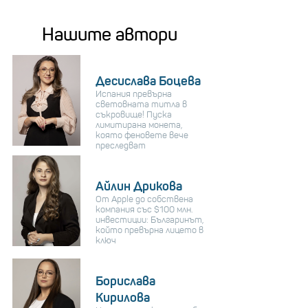
Нашите автори
Десислава Боцева
Испания превърна
световната титла в
съкровище! Пуска
лимитирана монета,
която феновете вече
преследват
Айлин Дрикова
От Apple до собствена
компания със $100 млн.
инвестиции: Българинът,
който превърна лицето в
ключ
Борислава
Кирилова