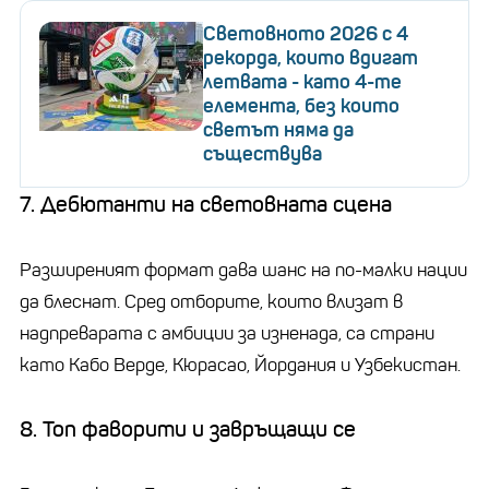
Световното 2026 с 4
рекорда, които вдигат
летвата - като 4-те
елемента, без които
светът няма да
съществува
7. Дебютанти на световната сцена
Разширеният формат дава шанс на по-малки нации
да блеснат. Сред отборите, които влизат в
надпреварата с амбиции за изненада, са страни
като Кабо Верде, Кюрасао, Йордания и Узбекистан.
8. Топ фаворити и завръщащи се