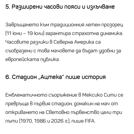
5. Разширени часови пояси и излъчване
Завръщането към традиционния летен прозорец
(11 юни – 19 юли) гарантира страхотна динамика.
Часовите разлики в Северна Америка са
съобразени с това мачовете да бъдат удобни за
европейската публика.
6. Стадион „Ацтека“ пише история
Емблематичното съоръжение в Мексико Сити се
превръща в първия стадион, домакин на мач от
откриването на Световно първенство цели три
пъти (1970, 1986 и 2026 г.), пише FIFA.