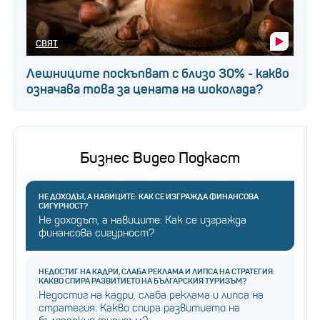
СВЯТ
Лешниците поскъпват с близо 30% - какво
означава това за цената на шоколада?
Бизнес Видео Подкаст
НЕ ДОХОДЪТ, А НАВИЦИТЕ: КАК СЕ ИЗГРАЖДА ФИНАНСОВА
СИГУРНОСТ?
Не доходът, а навиците: Как се изгражда
финансова сигурност?
НЕДОСТИГ НА КАДРИ, СЛАБА РЕКЛАМА И ЛИПСА НА СТРАТЕГИЯ:
КАКВО СПИРА РАЗВИТИЕТО НА БЪЛГАРСКИЯ ТУРИЗЪМ?
Недостиг на кадри, слаба реклама и липса на
стратегия: Какво спира развитието на