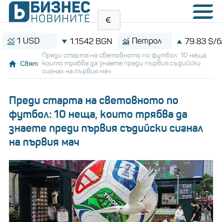
USD
Петрол
1.1542 BGN
79.83 $/барел
Преди старта на световното по футбол: 10 неща,
Свят
които трябва да знаете преди първия съдийски
сигнал на първия мач
Преди старта на световното по
футбол: 10 неща, които трябва да
знаете преди първия съдийски сигнал
на първия мач