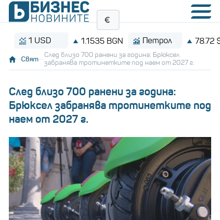
1 USD
Петрол
1.1535 BGN
78.72 $/баре
След близо 700 ранени за година: Брюксел
Свят
забранява тротинетките под наем от 2027 г.
След близо 700 ранени за година:
Брюксел забранява тротинетките под
наем от 2027 г.