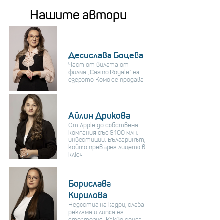
Нашите автори
Десислава Боцева
Част от вилата от
филма „Casino Royale“ на
езерото Комо се продава
Айлин Дрикова
От Apple до собствена
компания със $100 млн.
инвестиции: Българинът,
който превърна лицето в
ключ
Борислава
Кирилова
Недостиг на кадри, слаба
реклама и липса на
стратегия: Какво спира