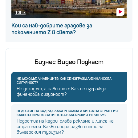
ТОП 5
Кои са най-добрите градове за
поколението Z в света?
Бизнес Видео Подкаст
НЕ ДОХОДЪТ, А НАВИЦИТЕ: КАК СЕ ИЗГРАЖДА ФИНАНСОВА
СИГУРНОСТ?
Не доходът, а навиците: Как се изгражда
финансова сигурност?
НЕДОСТИГ НА КАДРИ, СЛАБА РЕКЛАМА И ЛИПСА НА СТРАТЕГИЯ:
КАКВО СПИРА РАЗВИТИЕТО НА БЪЛГАРСКИЯ ТУРИЗЪМ?
Недостиг на кадри, слаба реклама и липса на
стратегия: Какво спира развитието на
българския туризъм?