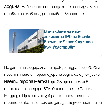
година.
Най-често пострадалите са получавали
травми на главата, уточняват властите.
В очакване на най-
голямото IPO на всички
времена: SpaceX излита
към Уолстрийт
По данни на федералната прокуратура през 2025 г.
престъпници от организирани групи са използвали
наети тротинетки
при 25 престрелки в
столицата, предаде БТА. Отчита се, че Париж,
Мадрид и Прага също забраниха наемането на
тротинетки. Брюксел ще запази възможността за